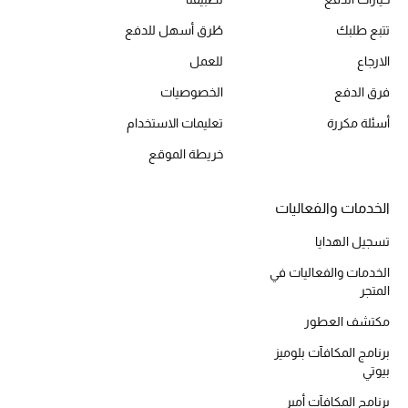
أحذية مختارة
تتبع طلبك
طُرق أسهل للدفع
تسوقوا الأحذية
الارجاع
للعمل
فرق الدفع
الخصوصيات
الجمال
أسئلة مكررة
تعليمات الاستخدام
خريطة الموقع
خصومات
جميع مستحضرات الجمال
الخدمات والفعاليات
تسجيل الهدايا
الجديد في عالم الجمال
الخدمات والفعاليات في
المتجر
الأكثر مبيعاً
مكتشف العطور
العطور
برنامج المكافآت بلوميز
بيوتي
مكتشف العطور
برنامج المكافآت أمبر