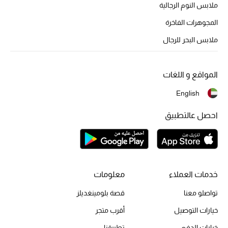
أبرز الحقائب
ملابس النوم الرجالية
تسوقوا الحقائب
المجوهرات الفاخرة
ملابس البحر للرجال
الأحذية
المواقع و اللغات
الموسم الجديد
English
أحذية النسائية
احصل عالتطبيق
تشكيلة الأحذية
الأحذية الرجالية
خدمات العملاء
معلومات
أحذية للأطفال
تواصلو معنا
قصة بلومينغديلز
أبرز المصممين
خيارات التوصيل
أقرب متجر
خيارات الدفع
تطبيقنا