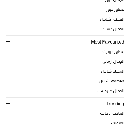
عطور ديور
العطور شانيل
الحقائب
الجمال ديبتيك
الموسم الجديد
Most Favourited
عطور ديبتيك
الحقائب النسائية
الجمال ارماني
دليل ملتزمات الحقائب
المكياج شانيل
حقائب رجالية
Women شانيل
الجمال هيرميس
حقائب الأطفال
Trending
أبرز المصممين
البدلات الرجالية
القبعات