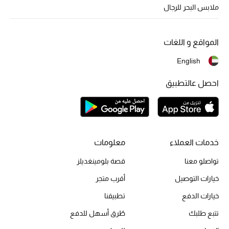
أبرز الحقائب
ملابس البحر للرجال
تسوقوا الحقائب
المواقع و اللغات
الأحذية
English
الموسم الجديد
احصل عالتطبيق
أحذية النسائية
تشكيلة الأحذية
خدمات العملاء
معلومات
الأحذية الرجالية
تواصلو معنا
قصة بلومينغديلز
أحذية للأطفال
خيارات التوصيل
أقرب متجر
خيارات الدفع
تطبيقنا
أبرز المصممين
تتبع طلبك
طُرق أسهل للدفع