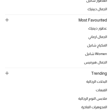
العطور شانيل
الجمال ديبتيك
الحقائب
Most Favourited
عطور ديبتيك
الموسم الجديد
الجمال ارماني
الحقائب النسائية
المكياج شانيل
Women شانيل
دليل ملتزمات الحقائب
الجمال هيرميس
حقائب رجالية
Trending
حقائب الأطفال
البدلات الرجالية
القبعات
أبرز المصممين
ملابس النوم الرجالية
المجوهرات الفاخرة