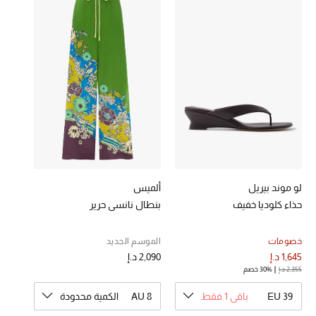
خصومات
ما وصلنا حديثاً
الموسم الجديد
ركن أناقة المنتجعات
حصريًا عبر الإنترنت
جميع إصدارتنا النسائية
لو موند بيريل
ألميس
حذاء كلوديا خفيف
بنطال نانسي حرير
تشكيلة المناسبات للنساء
خصومات
الموسم الجديد
الحب للمحلي
1,645 د.إ
2,090 د.إ
2,355 د.إ
30% خصم
الملابس الرياضية النسائية
EU 39
باقي 1 فقط
AU 8
الكمية محدودة