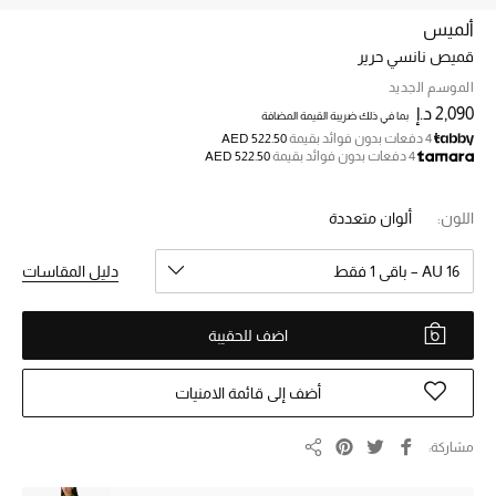
ألميس
قميص نانسي حرير
خصم حتى 70%
تسوقوا الآن
الموسم الجديد
2,090 د.إ
بما في ذلك ضريبة القيمة المضافة
4 دفعات بدون فوائد بقيمة
AED 522.50
4 دفعات بدون فوائد بقيمة
AED 522.50
ما وصلنا حديثاً
اللون:
ألوان متعددة
ما وصلنا حديثاً
AU 16 – باقي 1 فقط
دليل المقاسات
الموسم الجديد
اضف للحقيبة
النساء
الحقائب النسائية
أضف إلى قائمة الامنيات
أحذية النسائية
مشاركة
مشاركة