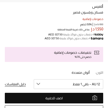
ألميس
فستان ويلسون قصير
خصم حتى 70%
تسوقوا الآن
خصومات إضافية
3,100 د.إ
50% خصم
1,550 د.إ
بما في ذلك ضريبة القيمة المضافة
4 دفعات بدون فوائد بقيمة
AED 387.50
ما وصلنا حديثاً
4 دفعات بدون فوائد بقيمة
AED 387.50
ما وصلنا حديثاً
تخفيضات: خصومات إضافية
خصم حتى 70%
الموسم الجديد
اللون:
ألوان متعددة
النساء
AU 12 – باقي 1 فقط
دليل المقاسات
الحقائب النسائية
أحذية النسائية
اضف للحقيبة