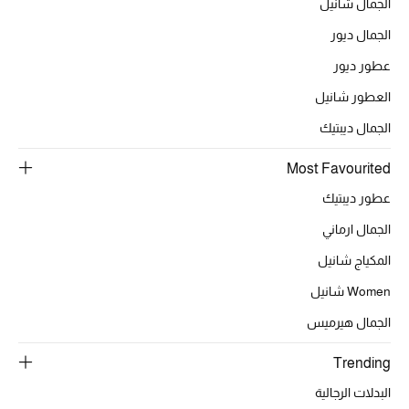
الجمال شانيل
الجمال ديور
الحقائب
عطور ديور
العطور شانيل
الموسم الجديد
الجمال ديبتيك
الحقائب النسائية
Most Favourited
عطور ديبتيك
دليل ملتزمات الحقائب
الجمال ارماني
حقائب رجالية
المكياج شانيل
Women شانيل
حقائب الأطفال
الجمال هيرميس
أبرز المصممين
Trending
البدلات الرجالية