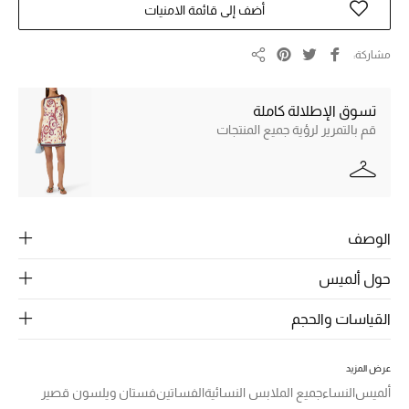
الرجال
أضف إلى قائمة الامنيات
الجمال
مشاركة
مشاركة
الأطفال
تسوق الإطلالة كاملة
قم بالتمرير لرؤية جميع المنتجات
مستلزمات المنزل
المجوهرات
الوصف
جديد لدينا
نسوقوا أحدث ما وصلنا
حول ألميس
القياسات والحجم
النساء
عرض المزيد
عرض جميع المنتجات
ألميس
النساء
جميع الملابس النسائية
الفساتين
فستان ويلسون قصير