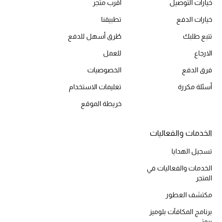
خيارات التوصيل
أقرب متجر
أحذية مختارة
خيارات الدفع
تطبيقنا
تسوقوا الأحذية
تتبع طلبك
طُرق أسهل للدفع
الارجاع
للعمل
الجمال
فرق الدفع
الخصوصيات
أسئلة مكررة
تعليمات الاستخدام
خصومات
خريطة الموقع
جميع مستحضرات الجمال
الخدمات والفعاليات
الجديد في عالم الجمال
تسجيل الهدايا
الأكثر مبيعاً
الخدمات والفعاليات في
المتجر
العطور
مكتشف العطور
مكتشف العطور
برنامج المكافآت بلوميز
بيوتي