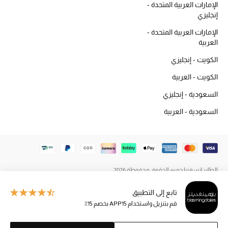
الإمارات العربية المتحدة -
المكياج
إنجليزي
الإمارات العربية المتحدة -
العناية بالبشرة
العربية
مستحضرات العناية
الكويت - إنجليزي
الكويت - العربية
مستحضرات الاستحمام والعناية بالجسم
السعودية - إنجليزي
العناية بالشعر
السعودية - العربية
الصحة والعافية
هدايا
الطاير إنسغنيا جميع الحقوق محفوظة 2026
مجموعة الجمال
تابع إلى التطبيق
الجمال في بلوميز
قم بتنزيل واستخدام APP15 بخصم 15٪