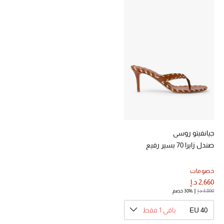
خصومات
ما وصلنا حديثاً
الموسم الجديد
ركن أناقة المنتجعات
حصريًا عبر الإنترنت
جميع إصدارتنا النسائية
جيانفيتو روسي
صندل زايرا 70 بسير رفيع
تشكيلة المناسبات للنساء
خصومات
الحب للمحلي
2,660 د.إ
3,800 د.إ
30% خصم
الملابس الرياضية النسائية
EU 40
باقي 1 فقط