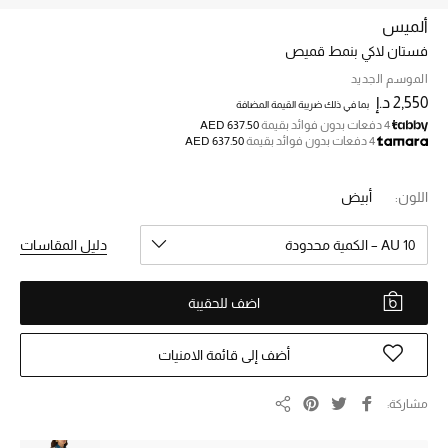
ألميس
فستان لاكي بنمط قميص
خصم حتى 70%
تسوقوا الآن
الموسم الجديد
2,550 د.إ
بما في ذلك ضريبة القيمة المضافة
4 دفعات بدون فوائد بقيمة
AED 637.50
4 دفعات بدون فوائد بقيمة
AED 637.50
ما وصلنا حديثاً
اللون:
أبيض
ما وصلنا حديثاً
AU 10 – الكمية محدودة
دليل المقاسات
الموسم الجديد
اضف للحقيبة
النساء
الحقائب النسائية
أضف إلى قائمة الامنيات
أحذية النسائية
مشاركة
مشاركة