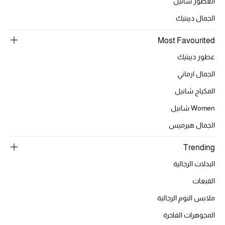
العطور شانيل
الجمال ديبتيك
الحقائب
Most Favourited
عطور ديبتيك
الموسم الجديد
الجمال ارماني
الحقائب النسائية
المكياج شانيل
Women شانيل
دليل ملتزمات الحقائب
الجمال هيرميس
حقائب رجالية
Trending
حقائب الأطفال
البدلات الرجالية
القبعات
أبرز المصممين
ملابس النوم الرجالية
المجوهرات الفاخرة