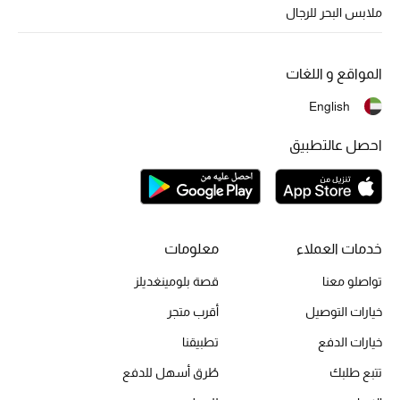
أبرز الحقائب
ملابس البحر للرجال
تسوقوا الحقائب
المواقع و اللغات
الأحذية
English
الموسم الجديد
احصل عالتطبيق
أحذية النسائية
تشكيلة الأحذية
خدمات العملاء
معلومات
الأحذية الرجالية
تواصلو معنا
قصة بلومينغديلز
أحذية للأطفال
خيارات التوصيل
أقرب متجر
خيارات الدفع
تطبيقنا
أبرز المصممين
تتبع طلبك
طُرق أسهل للدفع