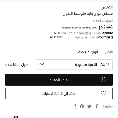
ألميس
فستان جيري باليه متوسط الطول
خصم حتى 70%
تسوقوا الآن
الموسم الجديد
2,445 د.إ
بما في ذلك ضريبة القيمة المضافة
4 دفعات بدون فوائد بقيمة
AED 611.25
4 دفعات بدون فوائد بقيمة
AED 611.25
ما وصلنا حديثاً
اللون:
ألوان متعددة
ما وصلنا حديثاً
AU 12 – الكمية محدودة
دليل المقاسات
الموسم الجديد
اضف للحقيبة
النساء
الحقائب النسائية
أضف إلى قائمة الامنيات
أحذية النسائية
مشاركة
مشاركة