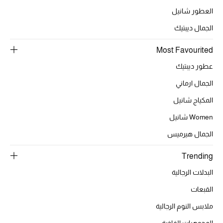
العطور شانيل
الجمال ديبتيك
الحقائب
Most Favourited
الموسم الجديد
عطور ديبتيك
الجمال ارماني
الحقائب النسائية
المكياج شانيل
دليل ملتزمات الحقائب
Women شانيل
الجمال هيرميس
حقائب رجالية
Trending
حقائب الأطفال
البدلات الرجالية
أبرز المصممين
القبعات
ملابس النوم الرجالية
المجوهرات الفاخرة