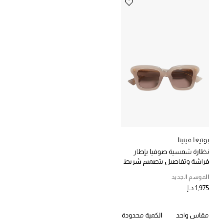
خصومات
ما وصلنا حديثاً
الموسم الجديد
ركن أناقة المنتجعات
حصريًا عبر الإنترنت
جميع إصدارتنا النسائية
بوتيغا فينيتا
نظارة شمسية صوفيا بإطار
تشكيلة المناسبات للنساء
فراشة وتفاصيل بتصميم شريط
الحب للمحلي
الموسم الجديد
1,975 د.إ
الملابس الرياضية النسائية
مقاس واحد
الكمية محدودة