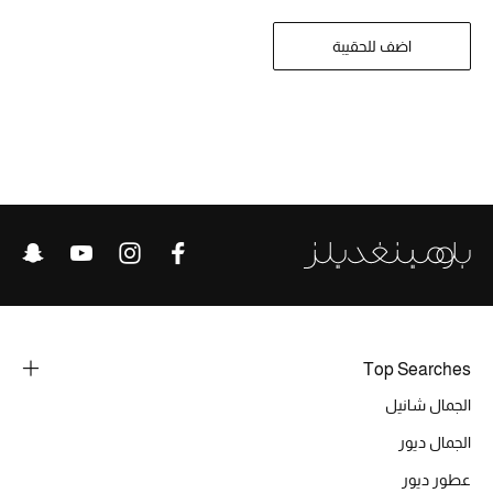
تشكيلة الأعراس
اضف للحقيبة
حقائب وأحذية متطابقة
هدايا للنساء
ركن الفخامة
جميع الملابس النسائية
جميع الأحذية النسائية
جميع الحقائب النسائية
Top Searches
جميع الإكسسورات النسائية
الجمال شانيل
الجمال ديور
موضة نسائية
عطور ديور
تسوقوا للنساء