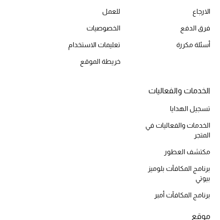
الارجاع
للعمل
أحذية مختارة
تسوقوا الأحذية
فرق الدفع
الخصوصيات
أسئلة مكررة
تعليمات الاستخدام
الجمال
خريطة الموقع
خصومات
الخدمات والفعاليات
تسجيل الهدايا
جميع مستحضرات الجمال
الخدمات والفعاليات في
الجديد في عالم الجمال
المتجر
مكتشف العطور
الأكثر مبيعاً
برنامج المكافآت بلوميز
بيوتي
العطور
برنامج المكافآت أمبر
مكتشف العطور
موقع