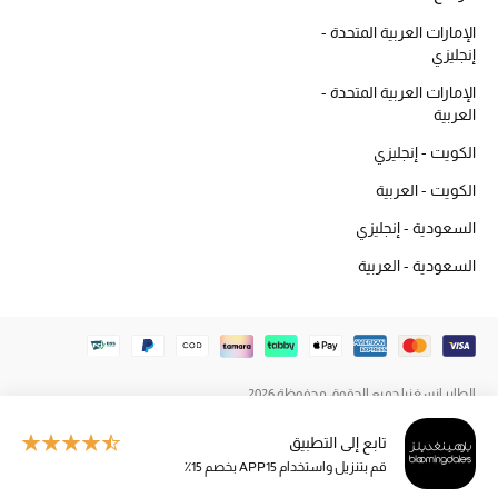
المكياج
الإمارات العربية المتحدة -
إنجليزي
العناية بالبشرة
الإمارات العربية المتحدة -
العربية
مستحضرات العناية
الكويت - إنجليزي
مستحضرات الاستحمام والعناية بالجسم
الكويت - العربية
السعودية - إنجليزي
العناية بالشعر
السعودية - العربية
الصحة والعافية
هدايا
مجموعة الجمال
الطاير إنسغنيا جميع الحقوق محفوظة 2026
تابع إلى التطبيق
الجمال في بلوميز
قم بتنزيل واستخدام APP15 بخصم 15٪