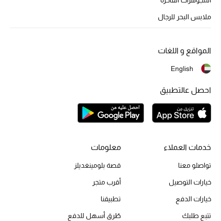
أبرز الحقائب
تسوقوا الحقائب
ملابس البحر للرجال
الأحذية
المواقع و اللغات
English
الموسم الجديد
احصل عالتطبيق
أحذية النسائية
تشكيلة الأحذية
الأحذية الرجالية
خدمات العملاء
معلومات
تواصلو معنا
قصة بلومينغديلز
أحذية للأطفال
خيارات التوصيل
أقرب متجر
أبرز المصممين
خيارات الدفع
تطبيقنا
تتبع طلبك
طُرق أسهل للدفع