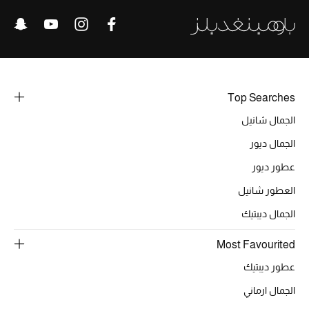
الرجال
الجمال
الأطفال
Top Searches
مستلزمات المنزل
الجمال شانيل
المجوهرات
الجمال ديور
عطور ديور
العطور شانيل
جديد لدينا
الجمال ديبتيك
نسوقوا أحدث ما وصلنا
Most Favourited
عطور ديبتيك
النساء
الجمال ارماني