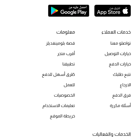
تشكيلة الأعراس
حقائب وأحذية متطابقة
خدمات العملاء
معلومات
هدايا للنساء
تواصلو معنا
قصة بلومينغديلز
خيارات التوصيل
أقرب متجر
ركن الفخامة
خيارات الدفع
تطبيقنا
جميع الملابس النسائية
تتبع طلبك
طُرق أسهل للدفع
جميع الأحذية النسائية
الارجاع
للعمل
فرق الدفع
الخصوصيات
جميع الحقائب النسائية
أسئلة مكررة
تعليمات الاستخدام
جميع الإكسسورات النسائية
خريطة الموقع
الخدمات والفعاليات