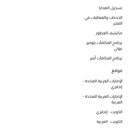
موضة نسائية
تسجيل الهدايا
تسوقوا للنساء
الخدمات والفعاليات في
المتجر
الحقائب
مكتشف العطور
برنامج المكافآت بلوميز
الموسم الجديد
بيوتي
برنامج المكافآت أمبر
الحقائب النسائية
موقع
دليل ملتزمات الحقائب
الإمارات العربية المتحدة -
إنجليزي
حقائب رجالية
الإمارات العربية المتحدة -
العربية
حقائب الأطفال
الكويت - إنجليزي
أبرز المصممين
الكويت - العربية