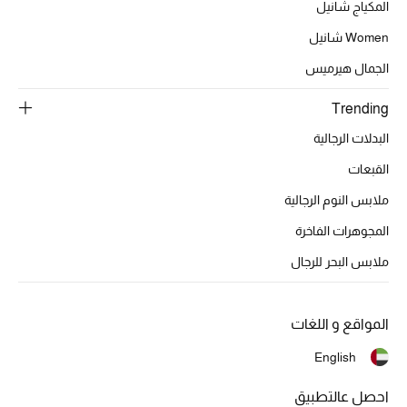
عرض جميع المنتجات
المكياج شانيل
Women شانيل
خصومات
الجمال هيرميس
ما وصلنا حديثاً
Trending
الموسم الجديد
البدلات الرجالية
القبعات
ركن أناقة المنتجعات
ملابس النوم الرجالية
حصريًا عبر الإنترنت
المجوهرات الفاخرة
ملابس البحر للرجال
جميع إصدارتنا النسائية
تشكيلة المناسبات للنساء
المواقع و اللغات
الحب للمحلي
English
الملابس الرياضية النسائية
احصل عالتطبيق