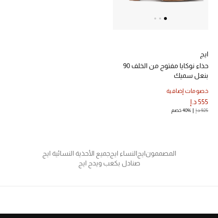
خصم حتى 70%
تسوقوا الآن
ايج
حذاء نوكايا مفتوح من الخلف 90
بنعل سميك
ما وصلنا حديثاً
خصومات إضافية
555 د.إ
ما وصلنا حديثاً
925 د.إ
40% خصم
الموسم الجديد
المصممون
ايج
النساء ايج
جميع الأحذية النسائية ايج
النساء
صنادل بكعب ويدح ايج
الحقائب النسائية
أحذية النسائية