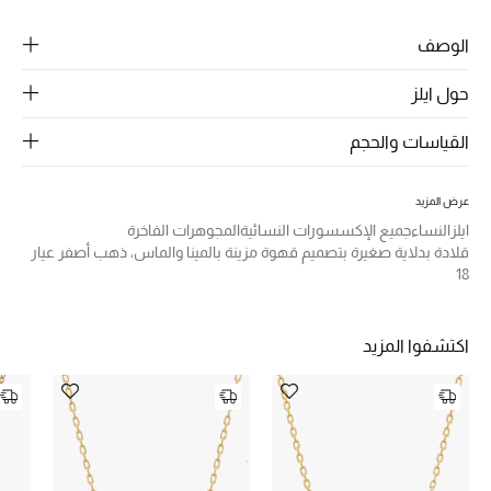
الرجال
الوصف
الجمال
حول ايلز
الأطفال
القياسات والحجم
مستلزمات المنزل
عرض المزيد
المجوهرات
ايلز
النساء
جميع الإكسسورات النسائية
المجوهرات الفاخرة
قلادة بدلاية صغيرة بتصميم قهوة مزينة بالمينا والماس، ذهب أصفر عيار
18
جديد لدينا
نسوقوا أحدث ما وصلنا
اكتشفوا المزيد
النساء
عرض جميع المنتجات