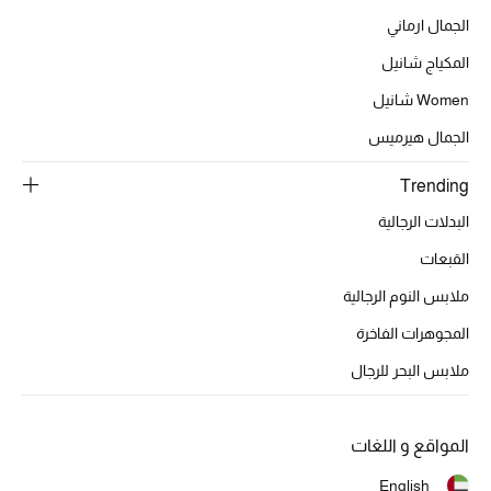
الجمال ارماني
المكياج شانيل
الحقائب
Women شانيل
الجمال هيرميس
الموسم الجديد
Trending
الحقائب النسائية
البدلات الرجالية
دليل ملتزمات الحقائب
القبعات
ملابس النوم الرجالية
حقائب رجالية
المجوهرات الفاخرة
حقائب الأطفال
ملابس البحر للرجال
أبرز المصممين
المواقع و اللغات
English