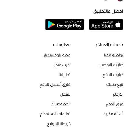
أبرز الحقائب
تسوقوا الحقائب
احصل عالتطبيق
الأحذية
الموسم الجديد
خدمات العملاء
معلومات
تواصلو معنا
قصة بلومينغديلز
أحذية النسائية
خيارات التوصيل
أقرب متجر
تشكيلة الأحذية
خيارات الدفع
تطبيقنا
تتبع طلبك
طُرق أسهل للدفع
الأحذية الرجالية
الارجاع
للعمل
أحذية للأطفال
فرق الدفع
الخصوصيات
أبرز المصممين
أسئلة مكررة
تعليمات الاستخدام
خريطة الموقع