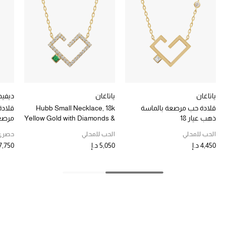
خصومات
ما وصلنا حديثاً
الموسم الجديد
ركن أناقة المنتجعات
ياتاغان
ياتاغان
ديفيد
قلادة حب مرصعة بالماسة
Hubb Small Necklace, 18k
قلادة
حصريًا عبر الإنترنت
ذهب عيار 18
Yellow Gold with Diamonds &
مرصعة
Emerald
ذهب أ
جميع إصدارتنا النسائية
الحب للمحلي
الحب للمحلي
حصري
4,450 د.إ
5,050 د.إ
7,750 د.إ
تشكيلة المناسبات للنساء
الحب للمحلي
الملابس الرياضية النسائية