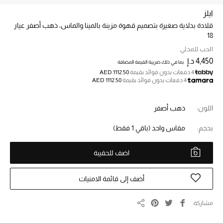
ايلز
قلادة بدلاية صغيرة بتصميم قهوة مزينة بالمينا والماس، ذهب أصفر عيار
خصم حتى 70%
18
تسوقوا الآن
الحب للمحلي
4,450 د.إ
بما في ذلك ضريبة القيمة المضافة
4 دفعات بدون فوائد بقيمة
AED 1112.50
ما وصلنا حديثاً
4 دفعات بدون فوائد بقيمة
AED 1112.50
ما وصلنا حديثاً
اللون:
ذهب أصفر
بحجم:
مقاس واحد
(باقي 1 فقط)
الموسم الجديد
النساء
اضف للحقيبة
الحقائب النسائية
أضف إلى قائمة الامنيات
أحذية النسائية
مشاركة
مشاركة