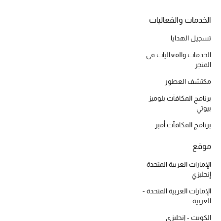
أحذية مختارة
الخدمات والفعاليات
تسوقوا الأحذية
تسجيل الهدايا
الخدمات والفعاليات في
الجمال
المتجر
مكتشف العطور
خصومات
برنامج المكافآت بلوميز
بيوتي
جميع مستحضرات الجمال
برنامج المكافآت أمبر
الجديد في عالم الجمال
موقع
الأكثر مبيعاً
الإمارات العربية المتحدة -
إنجليزي
العطور
الإمارات العربية المتحدة -
العربية
مكتشف العطور
الكويت - إنجليزي