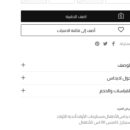
اضف للحقيبة
أضف إلى قائمة الامنيات
شاركة
لوصف
ول اديداس
لقياسات والحجم
رض المزيد
ديداس
الأطفال
مستلزمات الأولاد
أحذية الأولاد
يكرز كامبس 00 اس للأطفال