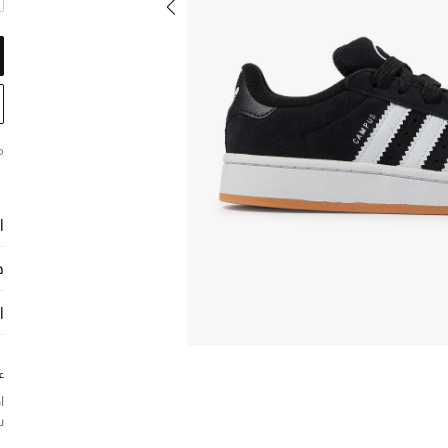
م
ا
ح
ا
ع
ا
سن