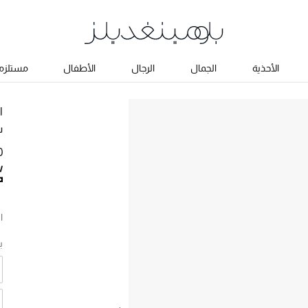
الأحذية
الجمال
الرجال
الأطفال
مستلزما
ا
سن
50
ا
ب