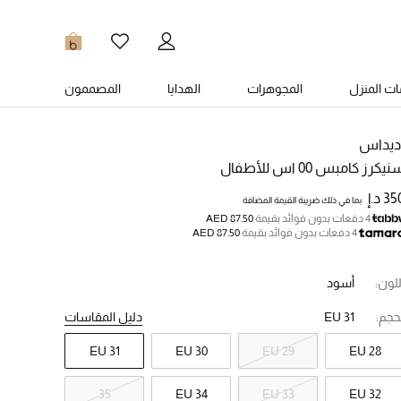
0
ت المنزل
المجوهرات
الهدايا
المصممون
ديداس
يكرز كامبس 00 اس للأطفال
3 د.إ
بما في ذلك ضريبة القيمة المضافة
4 دفعات بدون فوائد بقيمة
AED 87.50
4 دفعات بدون فوائد بقيمة
AED 87.50
للون:
أسود
حجم:
EU 31
دليل المقاسات
EU 31
EU 30
EU 29
EU 28
35
EU 34
EU 33
EU 32