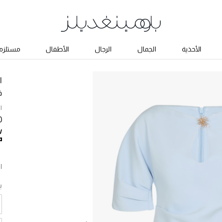
الأحذية
الجمال
الرجال
الأطفال
مستلزما
ا
ف
ا
50
ا
ب