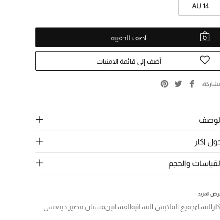
AU 14
اضف للحقيبة
أضف إلى قائمة الامنيات
شاركة
لوصف
ول اكلر
لقياسات والحجم
رض المزيد
كلر
النساء
جميع الملابس النسائية
الفساتين
فستان قصير دينغسي