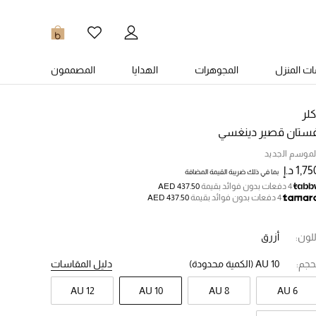
0
ت المنزل
المجوهرات
الهدايا
المصممون
كلر
ستان قصير دينغسي
لموسم الجديد
1,7 د.إ
بما في ذلك ضريبة القيمة المضافة
4 دفعات بدون فوائد بقيمة
AED 437.50
4 دفعات بدون فوائد بقيمة
AED 437.50
للون:
أزرق
حجم:
AU 10
(الكمية محدودة)
دليل المقاسات
AU 12
AU 10
AU 8
AU 6