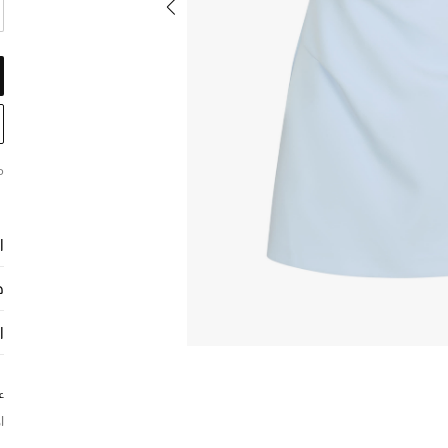
م
ا
ح
ا
ع
ا