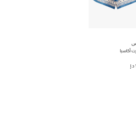
س
 أكاسيا
إ