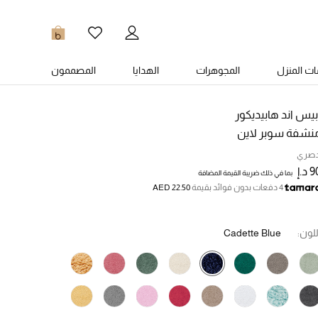
0
ت المنزل
المجوهرات
الهدايا
المصممون
بيس اند هابيديكور
نشفة سوبر لاين
صري
 د.إ
بما في ذلك ضريبة القيمة المضافة
4 دفعات بدون فوائد بقيمة
AED 22.50
للون:
Cadette Blue