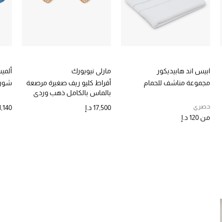
ابيس اند هابيديكور
مارلي نيويورك
ألمي
مجموعة مناشف للحمام
أقراط كليو ريف صغيرة مرصعة
شورت
بالماس بالكامل ذهب وردي
عيار 18
حصري
17,500 د.إ
1,140 د.
من
120 د.إ