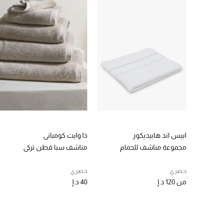
ابيس اند هابيديكور
ذا وايت كومباني
مجموعة مناشف للحمام
مناشف سبا قطن تركي
حصري
حصري
من
120 د.إ
40 د.إ