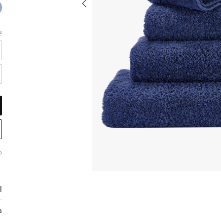
ب
م
ا
ح