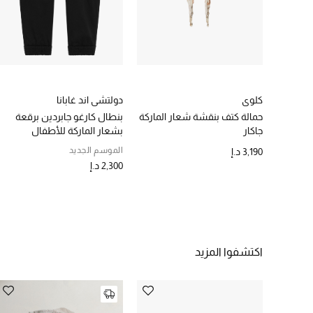
كلوي
دولتشي اند غابانا
حمالة كتف بنقشة شعار الماركة
بنطال كارغو جابردين برقعة
جاكار
بشعار الماركة للأطفال
الموسم الجديد
3,190 د.إ
2,300 د.إ
اكتشفوا المزيد