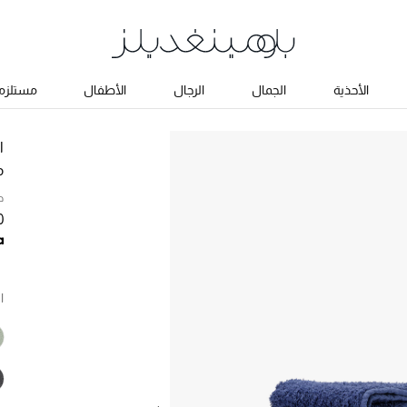
الأحذية
الجمال
الرجال
الأطفال
مستلزما
ا
م
ح
90
ا