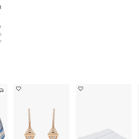
ا
ع
ا
م