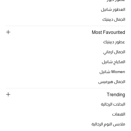
العطور شانيل
الجمال ديبتيك
الحقائب
Most Favourited
الموسم الجديد
عطور ديبتيك
الجمال ارماني
الحقائب النسائية
المكياج شانيل
دليل ملتزمات الحقائب
Women شانيل
حقائب رجالية
الجمال هيرميس
حقائب الأطفال
Trending
البدلات الرجالية
أبرز المصممين
القبعات
ملابس النوم الرجالية