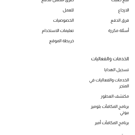
أحذية مختارة
الارجاع
للعمل
تسوقوا الأحذية
فرق الدفع
الخصوصيات
أسئلة مكررة
تعليمات الاستخدام
الجمال
خريطة الموقع
خصومات
الخدمات والفعاليات
جميع مستحضرات الجمال
تسجيل الهدايا
الخدمات والفعاليات في
الجديد في عالم الجمال
المتجر
مكتشف العطور
الأكثر مبيعاً
برنامج المكافآت بلوميز
العطور
بيوتي
برنامج المكافآت أمبر
مكتشف العطور