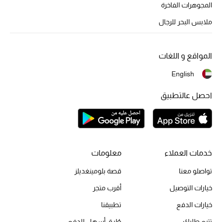
أبرز الحقائب
المجوهرات الفاخرة
تسوقوا الحقائب
ملابس البحر للرجال
الأحذية
المواقع و اللغات
English
الموسم الجديد
احصل عالتطبيق
أحذية النسائية
تشكيلة الأحذية
الأحذية الرجالية
خدمات العملاء
معلومات
تواصلو معنا
قصة بلومينغديلز
أحذية للأطفال
خيارات التوصيل
أقرب متجر
أبرز المصممين
خيارات الدفع
تطبيقنا
تتبع طلبك
طُرق أسهل للدفع