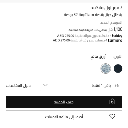
7 فور اول مانكيند
بنطال جينز بقصة مستقيمة 32 بوصة
خصم حتى 70%
تسوقوا الآن
الموسم الجديد
1,100 د.إ
بما في ذلك ضريبة القيمة المضافة
4 دفعات بدون فوائد بقيمة
AED 275.00
4 دفعات بدون فوائد بقيمة
AED 275.00
ما وصلنا حديثاً
اللون:
أزرق فاتح
ما وصلنا حديثاً
الموسم الجديد
36 – باقي 1 فقط
دليل المقاسات
النساء
الحقائب النسائية
اضف للحقيبة
أحذية النسائية
أضف إلى قائمة الامنيات