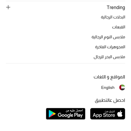
تشكيلة الأعراس
Trending
حقائب وأحذية متطابقة
البدلات الرجالية
القبعات
هدايا للنساء
ملابس النوم الرجالية
ركن الفخامة
المجوهرات الفاخرة
ملابس البحر للرجال
جميع الملابس النسائية
جميع الأحذية النسائية
المواقع و اللغات
جميع الحقائب النسائية
English
احصل عالتطبيق
جميع الإكسسورات النسائية
موضة نسائية
تسوقوا للنساء