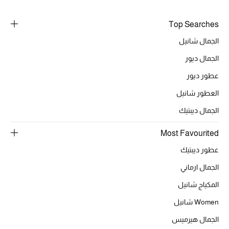
خصومات
Top Searches
ما وصلنا حديثاً
الجمال شانيل
الجمال ديور
الموسم الجديد
عطور ديور
ركن أناقة المنتجعات
العطور شانيل
الجمال ديبتيك
حصريًا عبر الإنترنت
Most Favourited
جميع إصدارتنا النسائية
عطور ديبتيك
تشكيلة المناسبات للنساء
الجمال ارماني
المكياج شانيل
الحب للمحلي
Women شانيل
الملابس الرياضية النسائية
الجمال هيرميس