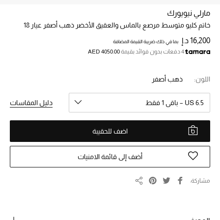
مارلي نيويورك
خاتم كليو متوسط مرصع بالماس والعقيق الأخضر ذهب أصفر عيار 18
خصم حتى 70%
تسوقوا الآن
16,200 د.إ
بما في ذلك ضريبة القيمة المضافة
4 دفعات بدون فوائد بقيمة
AED 4050.00
ما وصلنا حديثاً
اللون:
ذهب أصفر
US 6.5 – باقي 1 فقط
دليل المقاسات
ما وصلنا حديثاً
الموسم الجديد
اضف للحقيبة
النساء
أضف إلى قائمة الامنيات
الحقائب النسائية
مشاركة
مشاركة
أحذية النسائية