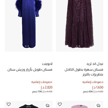
الرجال
الجمال
الأطفال
مستلزمات المنزل
المجوهرات
نيدل اند ثريد
لابوينت
فستان سهرة بطول الكاحل
فستان طويل بأزرار وريش ستان
جديد لدينا
بتطريزات بالترتر
نسوقوا أحدث ما وصلنا
خصومات إضافية
خصومات إضافية
1,630 د.إ
2,820 د.إ
4,080 د.إ
60% خصم
9,400 د.إ
70% خصم
النساء