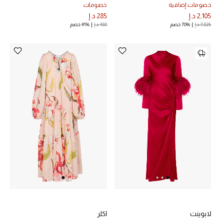
خصومات إضافية
خصومات
المجوهرات
2,105 د.إ
285 د.إ
7,025 د.إ
70% خصم
480 د.إ
41% خصم
عرض كل التنزيلات
أبرز المصممين
مجوهرات فاخرة للنساء
مجوهرات عصرية للنساء
إكسسوارات للرجال
مجوهرات فاخرة للأطفال
ساعات
لابوينت
اكلر