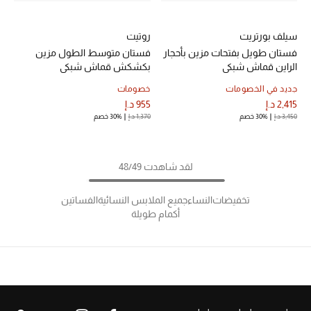
سيلف بورتريت
روتيت
فستان طويل بفتحات مزين بأحجار
فستان متوسط الطول مزين
الراين قماش شبكي
بكشكش قماش شبكي
جديد في الخصومات
خصومات
2,415 د.إ
955 د.إ
3,450 د.إ
30% خصم
1,370 د.إ
30% خصم
لقد شاهدت 48/49
تخفيضات
النساء
جميع الملابس النسائية
الفساتين
أكمام طويلة