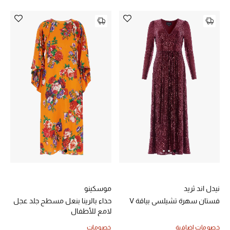
تشكيلة الأعراس
حقائب وأحذية متطابقة
هدايا للنساء
ركن الفخامة
جميع الملابس النسائية
جميع الأحذية النسائية
جميع الحقائب النسائية
نيدل اند ثريد
موسكينو
جميع الإكسسورات النسائية
فستان سهرة تشيلسي بياقة V
حذاء بالرينا بنعل مسطح جلد عجل
لامع للأطفال
خصومات إضافية
خصومات