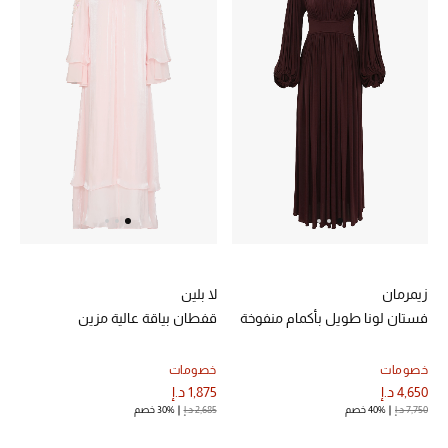
زيمرمان
لا بلين
فستان لونا طويل بأكمام منفوخة
قفطان بياقة عالية مزين
خصومات
خصومات
4,650 د.إ
1,875 د.إ
7,750 د.إ
40% خصم
2,685 د.إ
30% خصم