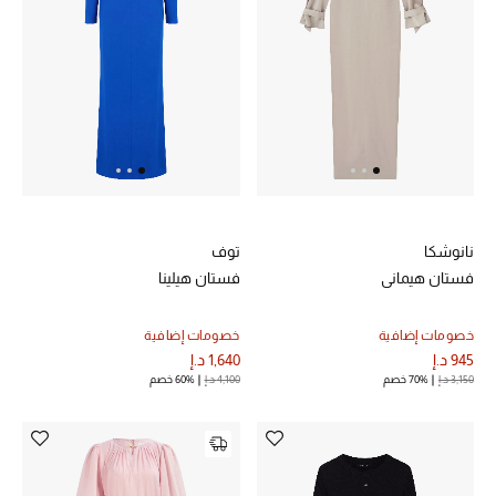
حقائب رجالية
العناية الشخصية بالرجال
صُممت للرجال
تسوقوا للرجال
نانوشكا
توف
فستان هيماني
فستان هيلينا
الأطفال
خصومات إضافية
خصومات إضافية
عرض جميع المنتجات
945 د.إ
1,640 د.إ
3,150 د.إ
70% خصم
4,100 د.إ
60% خصم
خصومات
عودة صغاركم للمدارس