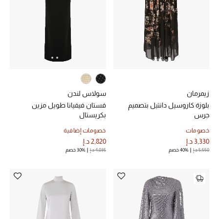
زيمرمان
سولاس لندن
بلوزة كاروسيل دانتيل بتصميم
فستان فيفيانا طويل مزين
جرس
بكريستال
خصومات
خصومات إضافية
3,330 د.إ
2,820 د.إ
5,550 د.إ
40% خصم
4,035 د.إ
30% خصم