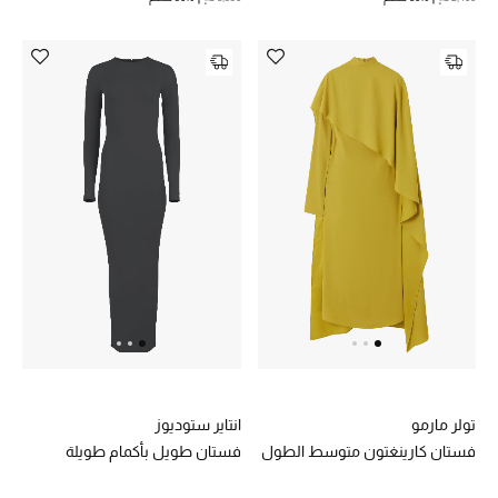
الديكورات والإكسسوارات
الأثاث
الشراشف
الحمام
أجهزة المطبخ والمنزل
الشموع والعطور المنزلية
مستلزمات المنزل
تولر مارمو
انتاير ستوديوز
تسوقوا للمنزل
فستان كارينغتون متوسط ​​الطول
فستان طويل بأكمام طويلة