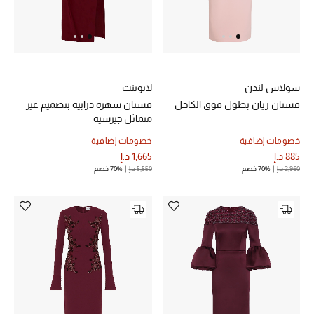
الجمال في بلوميز
دليل مستلزمات الجمال
أبرز الماركات
سولاس لندن
لابوينت
فستان ريان بطول فوق الكاحل
فستان سهرة درابيه بتصميم غير
متماثل جيرسيه
عطور الربيع
خصومات إضافية
خصومات إضافية
تسوقوا الآن
885 د.إ
1,665 د.إ
2,960 د.إ
70% خصم
5,550 د.إ
70% خصم
الرجال
عرض جميع المنتجات
خصومات