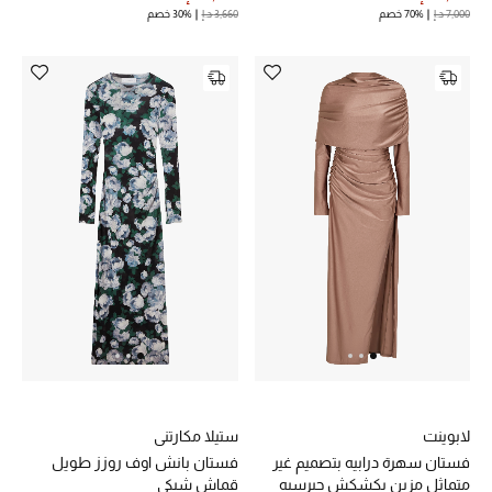
7,000 د.إ
70% خصم
3,660 د.إ
30% خصم
لابوينت
ستيلا مكارتني
فستان سهرة درابيه بتصميم غير
فستان بانش اوف روزز طويل
متماثل مزين بكشكش جيرسيه
قماش شبكي