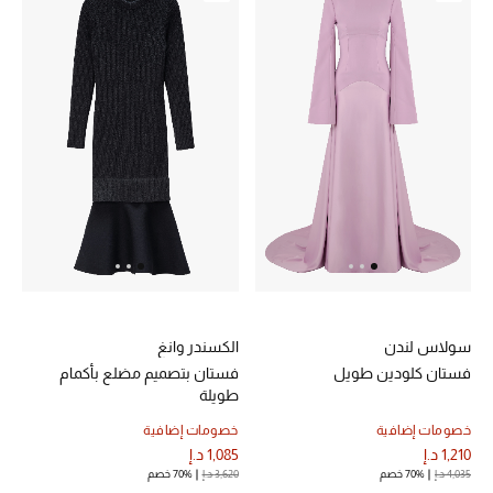
عرض جميع المنتجات
خصومات
ما وصلنا حديثاً
الموسم الجديد
ركن أناقة المنتجعات
حصريًا عبر الإنترنت
جميع إصدارتنا النسائية
سولاس لندن
الكسندر وانغ
تشكيلة المناسبات للنساء
فستان كلودين طويل
فستان بتصميم مضلع بأكمام
طويلة
الحب للمحلي
خصومات إضافية
خصومات إضافية
1,210 د.إ
1,085 د.إ
الملابس الرياضية النسائية
4,035 د.إ
70% خصم
3,620 د.إ
70% خصم