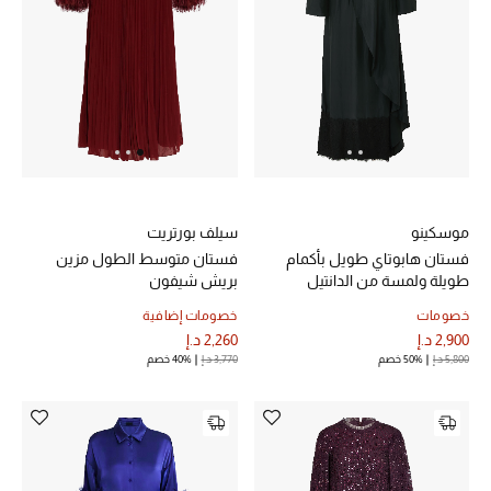
خصم حتى 70%
تسوقوا الآن
ما وصلنا حديثاً
موسكينو
سيلف بورتريت
ما وصلنا حديثاً
فستان هابوتاي طويل بأكمام
فستان متوسط الطول مزين
طويلة ولمسة من الدانتيل
بريش شيفون
الموسم الجديد
خصومات
خصومات إضافية
2,900 د.إ
2,260 د.إ
النساء
5,800 د.إ
50% خصم
3,770 د.إ
40% خصم
الحقائب النسائية
أحذية النسائية