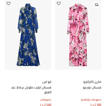
ماري كاترانتزو
ليو لين
فستان تورينو
فستان ليليث طويل برباط عند
العنق
خصومات إضافية
خصومات
2,100 د.إ
2,560 د.إ