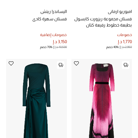
الرجال
امبوريو ارماني
اليساندرا ريتش
الأطفال
فستان مجموعة ريزورت كابسول
فستان سهرة كادي
بطبعة خطوط رفيعة كتان
المستلزمات المنزلية
خصومات
خصومات إضافية
1,770 د.إ
3,150 د.إ
هدايا حسب السعر
2,950 د.إ
40% خصم
10,500 د.إ
70% خصم
هدايا للجميع
تسوقوا الهدايا
المصممون
المصممون أ-ي
مصممون جدد