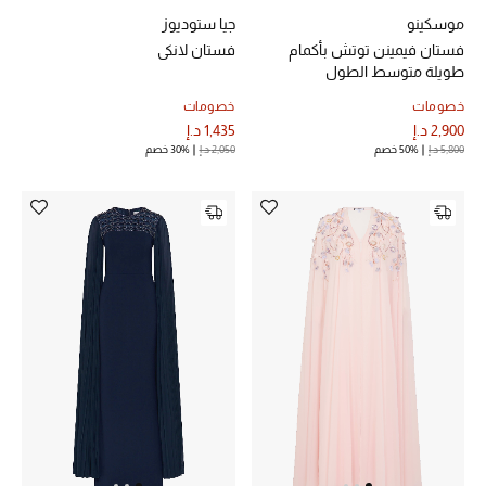
موسكينو
جيا ستوديوز
فستان فيمينن توتش بأكمام
فستان لانكي
طويلة متوسط الطول
أحذية مختارة
خصومات
خصومات
تسوقوا الأحذية
2,900 د.إ
1,435 د.إ
5,800 د.إ
50% خصم
2,050 د.إ
30% خصم
الجمال
خصومات
جميع مستحضرات الجمال
الجديد في عالم الجمال
الأكثر مبيعاً
العطور