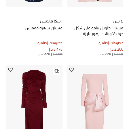
مكتشف العطور
لا بلين
ريبيكا فالانس
المكياج
فستان طويل بياقة على شكل
فستان سهرة ممفيس
حرف V وبتلات زهور بارزة
العناية بالبشرة
خصومات إضافية
خصومات إضافية
2,200 د.إ
3,475 د.إ
مستحضرات العناية
3,145 د.إ
30% خصم
6,950 د.إ
50% خصم
مستحضرات الاستحمام والعناية بالجسم
العناية بالشعر
الصحة والعافية
هدايا
مجموعة الجمال