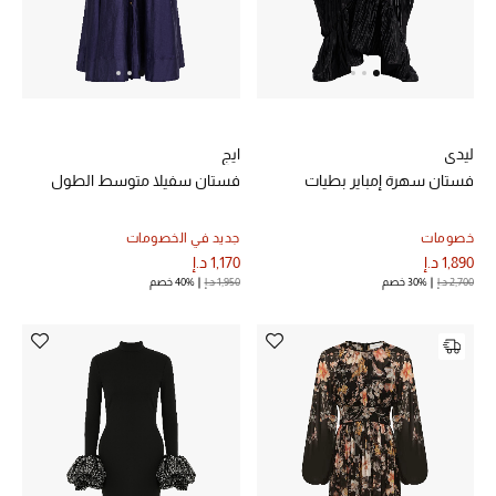
ليدي
ايج
فستان سهرة إمباير بطيات
فستان سفيلا متوسط الطول
خصومات
جديد في الخصومات
1,890 د.إ
1,170 د.إ
2,700 د.إ
30% خصم
1,950 د.إ
40% خصم