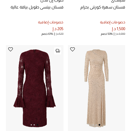
سيمخاي
كلوب إل لندن
فستان سهرة كورتني بحزام
فستان بيتسي طويل بياقة عالية
خصومات إضافية
خصومات إضافية
1,500 د.إ
205 د.إ
3,000 د.إ
50% خصم
520 د.إ
61% خصم