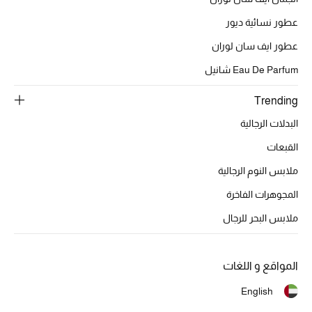
عطور نسائية ديور
أبرز الحقائب
تسوقوا الحقائب
عطور ايف سان لوران
Eau De Parfum شانيل
الأحذية
Trending
البدلات الرجالية
الموسم الجديد
القبعات
ملابس النوم الرجالية
أحذية النسائية
المجوهرات الفاخرة
تشكيلة الأحذية
ملابس البحر للرجال
الأحذية الرجالية
المواقع و اللغات
أحذية للأطفال
English
أبرز المصممين