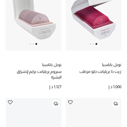
الرجال
الجمال
الأطفال
مستلزمات المنزل
المجوهرات
نوبل باناسيا
نوبل باناسيا
زيت ذا بريليانت جلو مرطب
سيروم بريليانت برايم لإشراق
البشرة
جديد لدينا
1,000 د.إ
1,127 د.إ
نسوقوا أحدث ما وصلنا
النساء