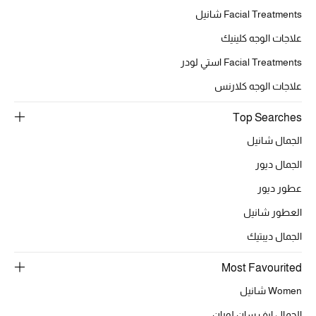
موضة نسائية
Facial Treatments شانيل
تسوقوا للنساء
علاجات الوجه كلينيك
Facial Treatments استي لودر
الحقائب
علاجات الوجه كلارنس
الموسم الجديد
Top Searches
الجمال شانيل
الحقائب النسائية
الجمال ديور
دليل ملتزمات الحقائب
عطور ديور
العطور شانيل
حقائب رجالية
الجمال ديبتيك
حقائب الأطفال
Most Favourited
أبرز المصممين
Women شانيل
الجمال ايف سان لوران