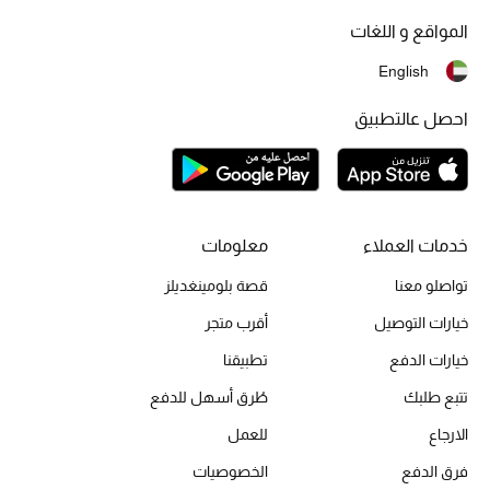
موضة نسائية
المواقع و اللغات
تسوقوا للنساء
English
الحقائب
احصل عالتطبيق
الموسم الجديد
الحقائب النسائية
خدمات العملاء
معلومات
تواصلو معنا
قصة بلومينغديلز
دليل ملتزمات الحقائب
خيارات التوصيل
أقرب متجر
حقائب رجالية
خيارات الدفع
تطبيقنا
حقائب الأطفال
تتبع طلبك
طُرق أسهل للدفع
الارجاع
للعمل
أبرز المصممين
فرق الدفع
الخصوصيات