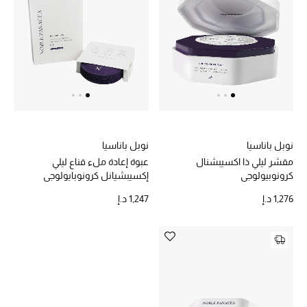
خصم حتى 70%
تسوقوا الآن
ما وصلنا حديثاً
نوبل باناسيا
نوبل باناسيا
ما وصلنا حديثاً
مقشر ليلي ذا اكسيبشنال
عبوة إعادة ملء قناع ليلي
كرونوبيولوجي
إكسيبشيانل كرونوبايولوجي
الموسم الجديد
1,276 د.إ
1,247 د.إ
النساء
الحقائب النسائية
أحذية النسائية