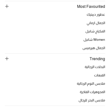
Most Favourited
تشكيلة الأعراس
عطور ديبتيك
حقائب وأحذية متطابقة
الجمال ارماني
المكياج شانيل
هدايا للنساء
Women شانيل
ركن الفخامة
الجمال هيرميس
جميع الملابس النسائية
Trending
البدلات الرجالية
جميع الأحذية النسائية
القبعات
جميع الحقائب النسائية
ملابس النوم الرجالية
جميع الإكسسورات النسائية
المجوهرات الفاخرة
ملابس البحر للرجال