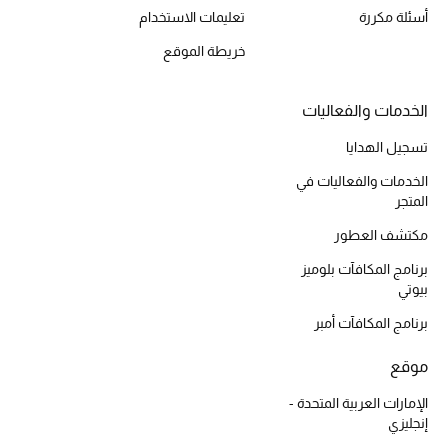
أسئلة مكررة
تعليمات الاستخدام
أبرز الحقائب
خريطة الموقع
تسوقوا الحقائب
الخدمات والفعاليات
الأحذية
تسجيل الهدايا
الخدمات والفعاليات في
المتجر
الموسم الجديد
مكتشف العطور
أحذية النسائية
برنامج المكافآت بلوميز
بيوتي
تشكيلة الأحذية
برنامج المكافآت أمبر
الأحذية الرجالية
موقع
أحذية للأطفال
الإمارات العربية المتحدة -
إنجليزي
أبرز المصممين