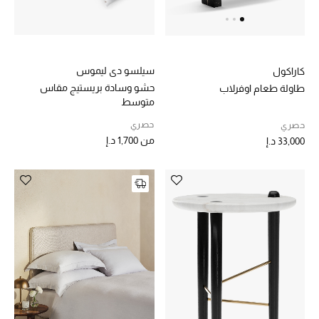
سيلسو دي ليموس
كاراكول
حشو وسادة بريستيج مقاس
طاولة طعام اوفرلاب
متوسط
حصري
حصري
من
1,700 د.إ
33,000 د.إ