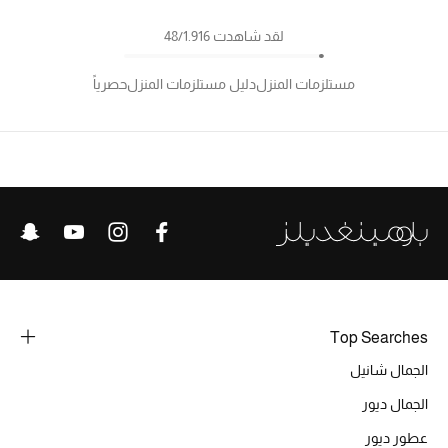
لقد شاهدت 48/1.916
مستلزمات المنزل
دليل مستلزمات المنزل
حصرياً
Top Searches
الجمال شانيل
الجمال ديور
عطور ديور