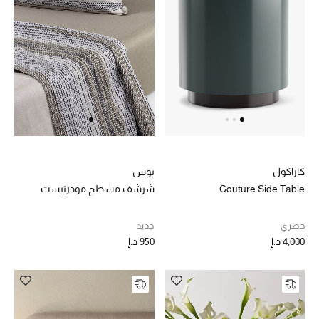
كاراكول
بوس
Couture Side Table
شرشف مسطح مودرنيست
حصري
جديد
4,000 د.إ
950 د.إ