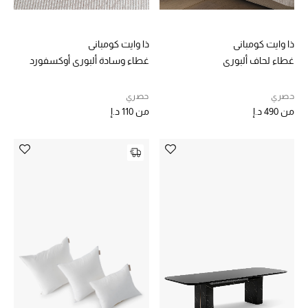
ذا وايت كومباني
ذا وايت كومباني
غطاء لحاف ألبوري
غطاء وسادة ألبوري أوكسفورد
حصري
حصري
من
490 د.إ
من
110 د.إ