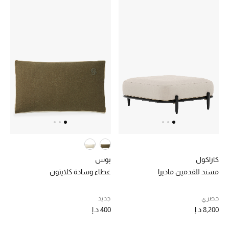
كاراكول
بوس
مسند للقدمين ماديرا
غطاء وسادة كلايتون
حصري
جديد
8,200 د.إ
400 د.إ