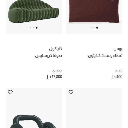
بوس
كاراكول
غطاء وسادة كلايتون
صوفا كريسليس
جديد
حصري
400 د.إ
17,800 د.إ