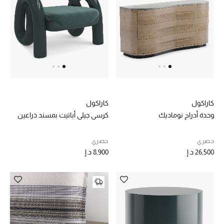
كاراكول
كاراكول
وحدة أدراج نوماديك
كرسي جيلي أباتيت بمسند ذراعين
حصري
حصري
26,500 د.إ
8,900 د.إ