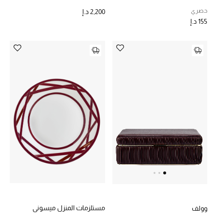
الرجال
حصري
2,200 د.إ
155 د.إ
الجمال
الأطفال
مستلزمات المنزل
المجوهرات
جديد لدينا
نسوقوا أحدث ما وصلنا
النساء
مستلزمات المنزل ميسوني
وولف