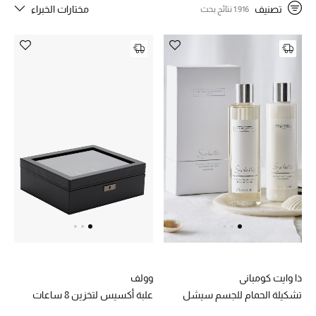
تصنيف
مختارات الخبراء
1.916 نتائج بحث
خصم حتى 70%
تسوقوا الآن
ما وصلنا حديثاً
ما وصلنا حديثاً
الموسم الجديد
النساء
الحقائب النسائية
ذا وايت كومباني
وولف
أحذية النسائية
تشكيلة الحمام للجسم سيشل
علبة أكسيس لتخزين 8 ساعات