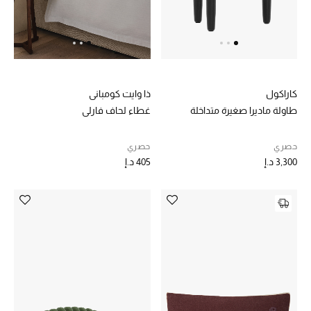
كاراكول
ذا وايت كومباني
طاولة ماديرا صغيرة متداخلة
غطاء لحاف فارلي
حصري
حصري
3,300 د.إ
405 د.إ