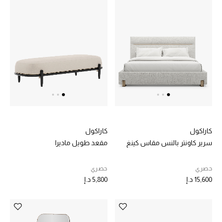
حقائب رجالية
العناية الشخصية بالرجال
صُممت للرجال
تسوقوا للرجال
الأطفال
كاراكول
كاراكول
سرير كاونتر بالنس مقاس كينغ
مقعد طويل ماديرا
عرض جميع المنتجات
حصري
حصري
15,600 د.إ
5,800 د.إ
خصومات
عودة صغاركم للمدارس