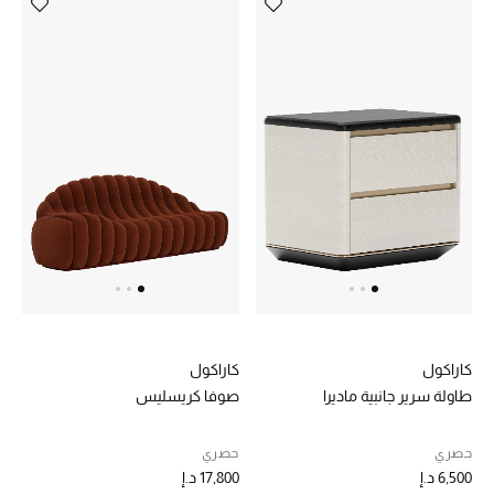
أبرز المصممين
العودة إلى المدرسة
تسوقوا التشكيلة
مستلزمات المنزل
عرض جميع المنتجات
الهدايا
كاراكول
كاراكول
ما وصلنا حديثا
طاولة سرير جانبية ماديرا
صوفا كريسليس
أبرز المصممين
حصري
حصري
6,500 د.إ
17,800 د.إ
غرفة الطعام