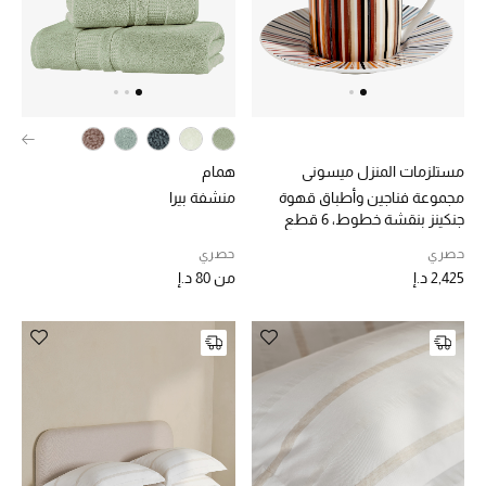
مكتشف العطور
المكياج
العناية بالبشرة
مستلزمات المنزل ميسوني
همام
مستحضرات العناية
مجموعة فناجين وأطباق قهوة
منشفة بيرا
جنكينز بنقشة خطوط، 6 قطع
مستحضرات الاستحمام والعناية بالجسم
حصري
حصري
2,425 د.إ
من
80 د.إ
العناية بالشعر
الصحة والعافية
هدايا
مجموعة الجمال