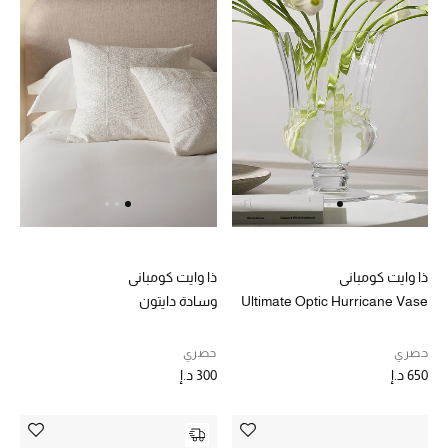
ذا وايت كومباني
ذا وايت كومباني
Ultimate Optic Hurricane Vase
وسادة دايتون
حصري
حصري
650 د.إ
300 د.إ