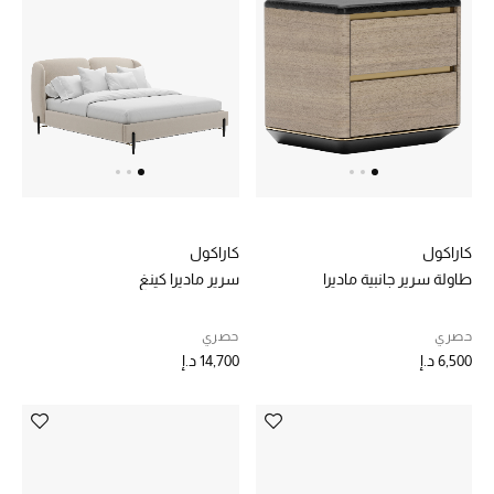
الهدايا
الموسم الجديد
ما وصلنا حديثاً
ركن أناقة المنتجعات
حصريًا عبر الإنترنت
كاراكول
كاراكول
دليل مستلزمات الرجال
طاولة سرير جانبية ماديرا
سرير ماديرا كينغ
أبرز المصممين
حصري
حصري
6,500 د.إ
14,700 د.إ
جميع الملابس الرجالية
الأحذية الرجالية
جميع الإكسسورات الرجالية