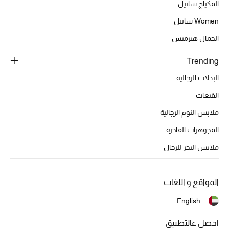
عرض جميع المنتجات
المكياج شانيل
Women شانيل
خصومات
الجمال هيرميس
ما وصلنا حديثاً
Trending
الموسم الجديد
البدلات الرجالية
القبعات
ركن أناقة المنتجعات
ملابس النوم الرجالية
حصريًا عبر الإنترنت
المجوهرات الفاخرة
ملابس البحر للرجال
جميع إصدارتنا النسائية
تشكيلة المناسبات للنساء
المواقع و اللغات
الحب للمحلي
English
الملابس الرياضية النسائية
احصل عالتطبيق