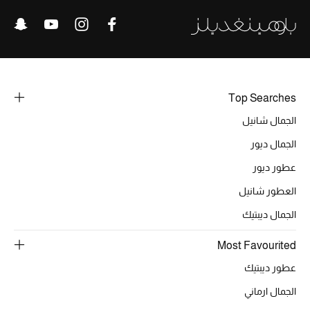
الرجال
الجمال
الأطفال
Top Searches
مستلزمات المنزل
الجمال شانيل
المجوهرات
الجمال ديور
عطور ديور
العطور شانيل
جديد لدينا
الجمال ديبتيك
نسوقوا أحدث ما وصلنا
Most Favourited
عطور ديبتيك
النساء
الجمال ارماني