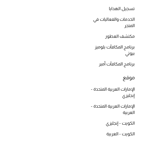
موضة نسائية
تسجيل الهدايا
تسوقوا للنساء
الخدمات والفعاليات في
المتجر
الحقائب
مكتشف العطور
برنامج المكافآت بلوميز
الموسم الجديد
بيوتي
برنامج المكافآت أمبر
الحقائب النسائية
موقع
دليل ملتزمات الحقائب
الإمارات العربية المتحدة -
إنجليزي
حقائب رجالية
الإمارات العربية المتحدة -
العربية
حقائب الأطفال
الكويت - إنجليزي
أبرز المصممين
الكويت - العربية