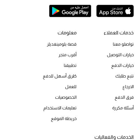
تشكيلة الأعراس
حقائب وأحذية متطابقة
خدمات العملاء
معلومات
هدايا للنساء
تواصلو معنا
قصة بلومينغديلز
خيارات التوصيل
أقرب متجر
ركن الفخامة
خيارات الدفع
تطبيقنا
جميع الملابس النسائية
تتبع طلبك
طُرق أسهل للدفع
جميع الأحذية النسائية
الارجاع
للعمل
فرق الدفع
الخصوصيات
جميع الحقائب النسائية
أسئلة مكررة
تعليمات الاستخدام
جميع الإكسسورات النسائية
خريطة الموقع
الخدمات والفعاليات