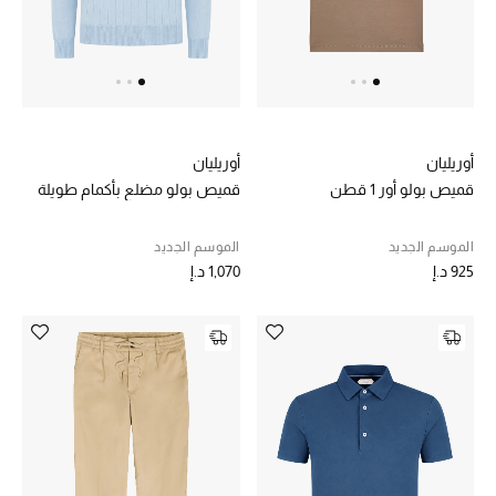
الرجال
الجمال
الأطفال
أوريليان
أوريليان
مستلزمات المنزل
قميص بولو أور 1 قطن
قميص بولو مضلع بأكمام طويلة
المجوهرات
الموسم الجديد
الموسم الجديد
925 د.إ
1,070 د.إ
جديد لدينا
نسوقوا أحدث ما وصلنا
النساء