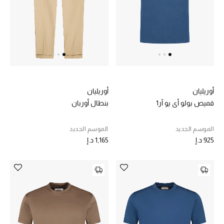
عرض جميع المنتجات
خصومات
ما وصلنا حديثاً
الموسم الجديد
أوريليان
أوريليان
ركن أناقة المنتجعات
قميص بولو أي يو آر1
بنطال أوربان
حصريًا عبر الإنترنت
الموسم الجديد
الموسم الجديد
925 د.إ
1,165 د.إ
جميع إصدارتنا النسائية
تشكيلة المناسبات للنساء
الحب للمحلي
الملابس الرياضية النسائية