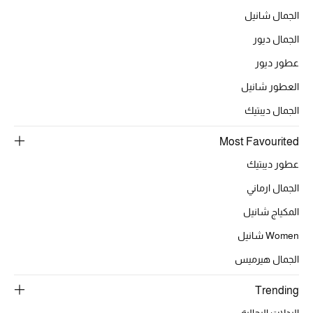
الهدايا
الجمال شانيل
الموسم الجديد
الجمال ديور
عطور ديور
ما وصلنا حديثاً
العطور شانيل
ركن أناقة المنتجعات
الجمال ديبتيك
حصريًا عبر الإنترنت
Most Favourited
عطور ديبتيك
دليل مستلزمات الرجال
الجمال ارماني
أبرز المصممين
المكياج شانيل
Women شانيل
جميع الملابس الرجالية
الجمال هيرميس
الأحذية الرجالية
Trending
جميع الإكسسورات الرجالية
البدلات الرجالية