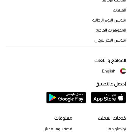
حقائب رجالية
القبعات
ملابس النوم الرجالية
العناية الشخصية بالرجال
المجوهرات الفاخرة
ملابس البحر للرجال
صُممت للرجال
تسوقوا للرجال
المواقع و اللغات
English
الأطفال
احصل عالتطبيق
عرض جميع المنتجات
خصومات
خدمات العملاء
معلومات
عودة صغاركم للمدارس
تواصلو معنا
قصة بلومينغديلز