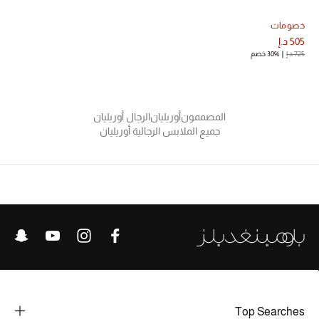
الجمال في بلوميز
خصومات
505 د.إ
دليل مستلزمات الجمال
725 د.إ
30% خصم
أبرز الماركات
المصممون
أوريليان
الرجال أوريليان
جميع الملابس الرجالية أوريليان
عطور الربيع
تسوقوا الآن
الرجال
عرض جميع المنتجات
خصومات
Top Searches