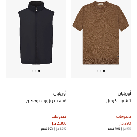
أبرز الحقائب
تسوقوا الحقائب
الأحذية
الموسم الجديد
أحذية النسائية
تشكيلة الأحذية
أوريليان
أوريليان
تيشيرت كرميل
فيست ريزورت بوجهين
الأحذية الرجالية
خصومات
خصومات
أحذية للأطفال
290 د.إ
2,300 د.إ
975 د.إ
70% خصم
3,290 د.إ
30% خصم
أبرز المصممين