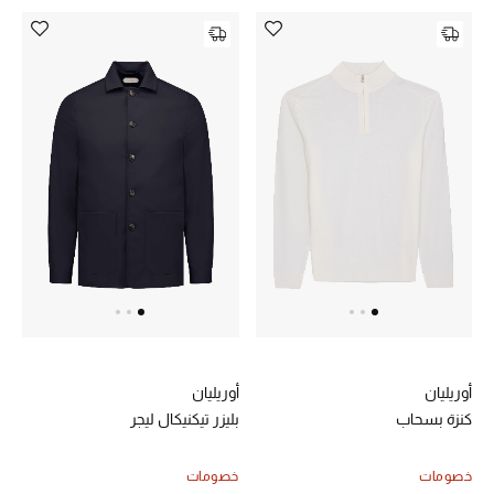
أحذية مختارة
تسوقوا الأحذية
الجمال
خصومات
جميع مستحضرات الجمال
الجديد في عالم الجمال
أوريليان
أوريليان
كنزة بسحاب
بليزر تيكنيكال ليجر
الأكثر مبيعاً
العطور
خصومات
خصومات