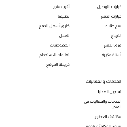
الهدايا
خيارات التوصيل
أقرب متجر
خيارات الدفع
تطبيقنا
الموسم الجديد
تتبع طلبك
طُرق أسهل للدفع
ما وصل حديثاً
الارجاع
للعمل
فرق الدفع
الخصوصيات
ركن أناقة المنتجعات
أسئلة مكررة
تعليمات الاستخدام
هدايا للأطفال
خريطة الموقع
تشكيلة مستلزمات الأطفال
الخدمات والفعاليات
مستلزمات الأطفال الرضع
تسجيل الهدايا
الخدمات والفعاليات في
مستلزمات البنات (2 - 14 سنة)
المتجر
مستلزمات الأولاد (2 - 14 سنة)
مكتشف العطور
برنامج المكافآت بلوميز