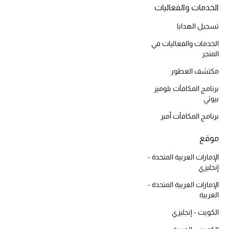
موضة نسائية
الخدمات والفعاليات
تسوقوا للنساء
تسجيل الهدايا
الخدمات والفعاليات في
الحقائب
المتجر
مكتشف العطور
الموسم الجديد
برنامج المكافآت بلوميز
بيوتي
الحقائب النسائية
برنامج المكافآت أمبر
دليل ملتزمات الحقائب
موقع
الإمارات العربية المتحدة -
حقائب رجالية
إنجليزي
حقائب الأطفال
الإمارات العربية المتحدة -
العربية
أبرز المصممين
الكويت - إنجليزي