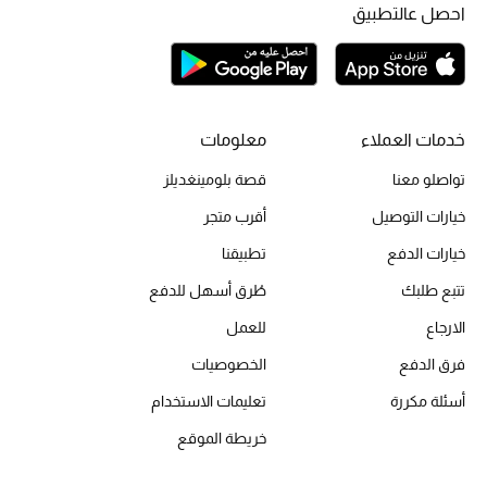
احصل عالتطبيق
تشكيلة الأعراس
حقائب وأحذية متطابقة
خدمات العملاء
معلومات
هدايا للنساء
تواصلو معنا
قصة بلومينغديلز
ركن الفخامة
خيارات التوصيل
أقرب متجر
جميع الملابس النسائية
خيارات الدفع
تطبيقنا
تتبع طلبك
طُرق أسهل للدفع
جميع الأحذية النسائية
الارجاع
للعمل
جميع الحقائب النسائية
فرق الدفع
الخصوصيات
أسئلة مكررة
تعليمات الاستخدام
جميع الإكسسورات النسائية
خريطة الموقع