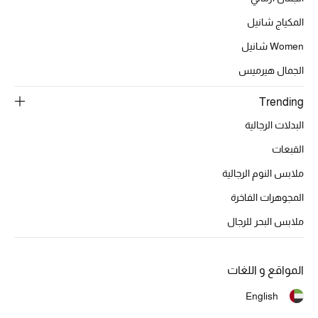
عرض جميع المنتجات
المكياج شانيل
خصومات
Women شانيل
ما وصلنا حديثاً
الجمال هيرميس
Trending
الموسم الجديد
البدلات الرجالية
ركن أناقة المنتجعات
القبعات
حصريًا عبر الإنترنت
ملابس النوم الرجالية
المجوهرات الفاخرة
جميع إصدارتنا النسائية
ملابس البحر للرجال
تشكيلة المناسبات للنساء
المواقع و اللغات
الحب للمحلي
English
الملابس الرياضية النسائية