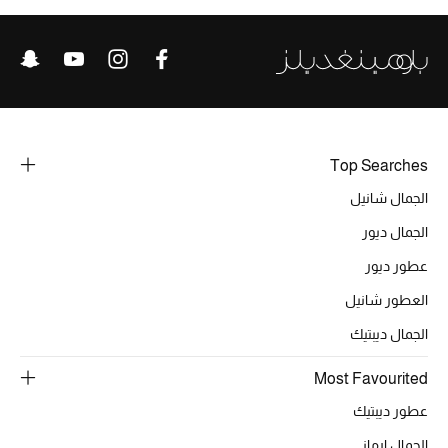
الرجال
الجمال
الأطفال
مستلزمات المنزل
Top Searches
الجمال شانيل
المجوهرات
الجمال ديور
عطور ديور
جديد لدينا
العطور شانيل
نسوقوا أحدث ما وصلنا
الجمال ديبتيك
Most Favourited
النساء
عطور ديبتيك
الجمال ارماني