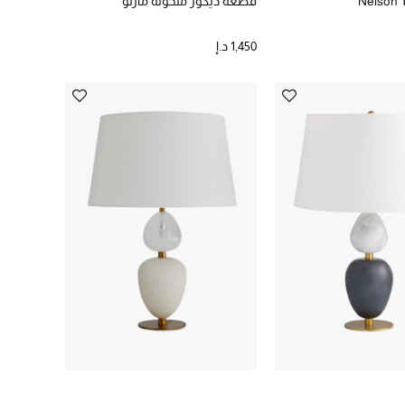
Nelson 
قطعة ديكور منحوتة مارلو
1,450 د.إ