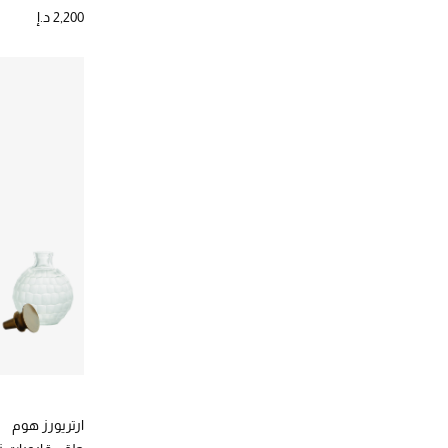
2,200 د.إ
ارتريورز هوم