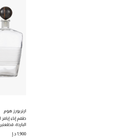
ارتريورز هوم
طقم إناء إيافز 
الباردة، قطعتي
1,900 د.إ