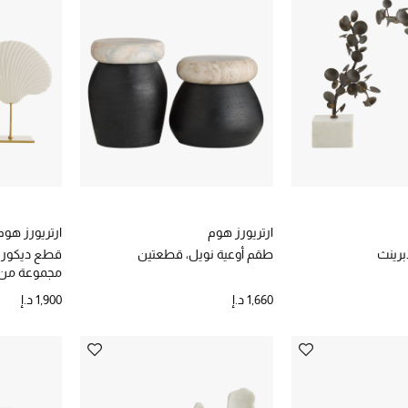
ارتريورز هوم
ارتريورز هوم
برينث
طقم أوعية نويل، قطعتين
قطع ديكور 
مجموعة من 3 قط
1,660 د.إ
1,900 د.إ