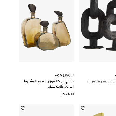
ارتريورز هوم
كور منحوتة ميريت،
طقم إناء كالهون لتقديم المشروبات
الباردة، ثلاث قطع
2,600 د.إ