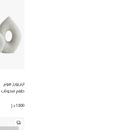
طبيعي
(1)
الترتيب حسب نطاق السعر: 5000-10000 د.إ.
الترتيب حسب اللون: #e8d6c8
ذهبي
(5)
الترتيب حسب اللون: #FFD700
ابيض،فاتح
(12)
الترتيب حسب اللون: #FFFFFF
ملون
(1)
الترتيب حسب اللون: Multicolour
ارتريورز هوم
طقم منحوتات كوكو،
1,800 د.إ