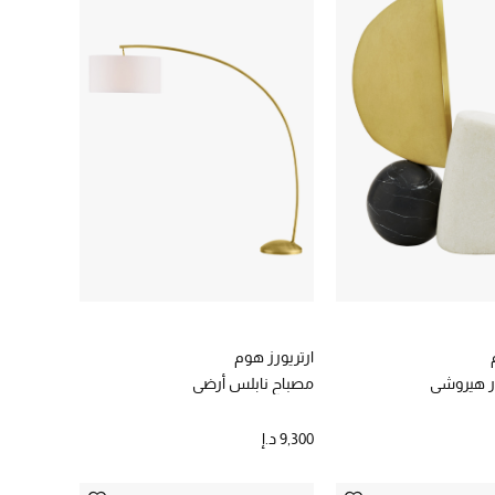
ارتريورز هوم
 هيروشي
مصباح نابلس أرضي
9,300 د.إ