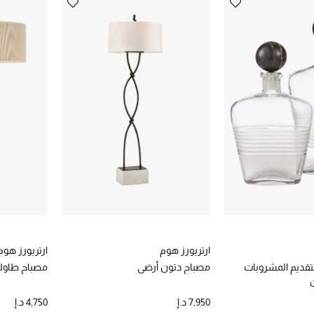
ارتريورز هوم
ارتريورز هوم
لتقديم المشروبات
مصباح دتون أرضي
مصباح طاولة
ن
7,950 د.إ
4,750 د.إ