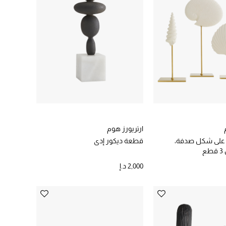
ارتريورز هوم
على شكل صدفة،
قطعة ديكور إدي
ع
2,000 د.إ