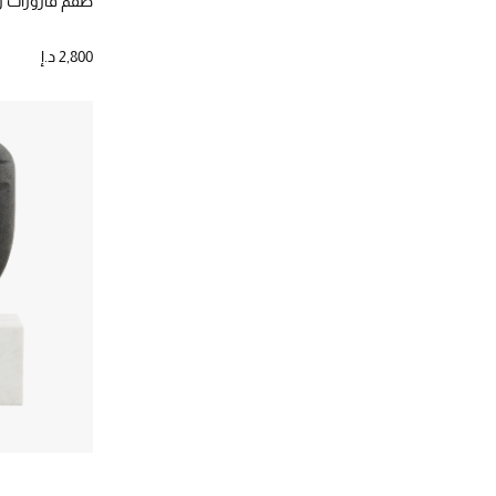
طقم قارورات زجاجي
2,800 د.إ