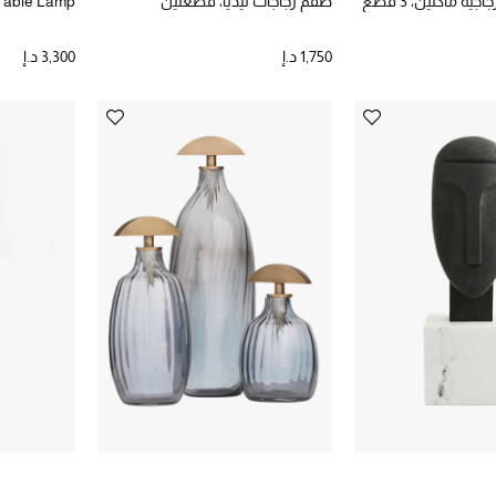
ة ماكلين، 3 قطع
طقم زجاجات ليديا، قطعتين
Table Lamp
1,750 د.إ
3,300 د.إ