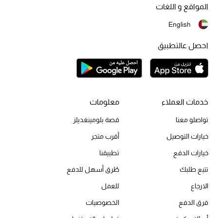
المواقع و اللغات
تشكيلة الأعراس
English
حقائب وأحذية متطابقة
احصل عالتطبيق
هدايا للنساء
ركن الفخامة
خدمات العملاء
معلومات
جميع الملابس النسائية
تواصلو معنا
قصة بلومينغديلز
جميع الأحذية النسائية
خيارات التوصيل
أقرب متجر
خيارات الدفع
تطبيقنا
جميع الحقائب النسائية
تتبع طلبك
طُرق أسهل للدفع
جميع الإكسسورات النسائية
الارجاع
للعمل
فرق الدفع
الخصوصيات