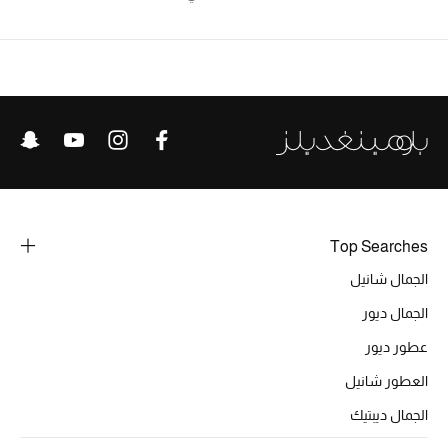
الرجال
الجمال
الأطفال
مستلزمات المنزل
المجوهرات
Top Searches
الجمال شانيل
جديد لدينا
الجمال ديور
نسوقوا أحدث ما وصلنا
عطور ديور
العطور شانيل
النساء
الجمال ديبتيك