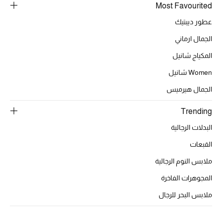
عرض جميع المنتجات
Most Favourited
عطور ديبتيك
خصومات
الجمال ارماني
ما وصلنا حديثاً
المكياج شانيل
الموسم الجديد
Women شانيل
الجمال هيرميس
ركن أناقة المنتجعات
Trending
حصريًا عبر الإنترنت
البدلات الرجالية
جميع إصدارتنا النسائية
القبعات
ملابس النوم الرجالية
تشكيلة المناسبات للنساء
المجوهرات الفاخرة
الحب للمحلي
ملابس البحر للرجال
الملابس الرياضية النسائية