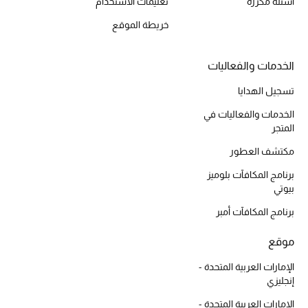
أسئلة مكررة
تعليمات الاستخدام
موضة نسائية
تسوقوا للنساء
خريطة الموقع
الخدمات والفعاليات
الحقائب
تسجيل الهدايا
الموسم الجديد
الخدمات والفعاليات في
المتجر
الحقائب النسائية
مكتشف العطور
برنامج المكافآت بلوميز
دليل ملتزمات الحقائب
بيوتي
برنامج المكافآت أمبر
حقائب رجالية
موقع
حقائب الأطفال
الإمارات العربية المتحدة -
أبرز المصممين
إنجليزي
الإمارات العربية المتحدة -