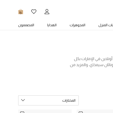
0
ت المنزل
المجوهرات
الهدايا
المصممون
أونلاين في الإمارات بكل
ناثان سيمخاي، والمزيد من
 أكمام، وقمصان بنقشات
 التي ستجدينها أدناه!
المختارات