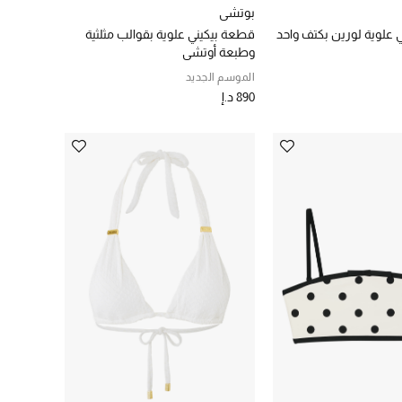
بوتشي
 علوية لورين بكتف واحد
قطعة بيكيني علوية بقوالب مثلثية
وطبعة أوتشي
الموسم الجديد
890 د.إ