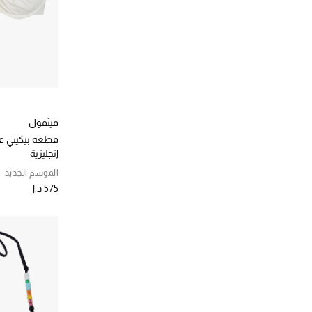
فيثفول
قطعة بيكيني عل
إنجليزية
الموسم الجديد
575 د.إ