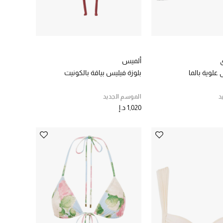
ألميس
علوية بالما
بلوزة فيليس بياقة بالكونيت
د
الموسم الجديد
1,020 د.إ