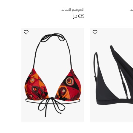
د
الموسم الجديد
635 د.إ