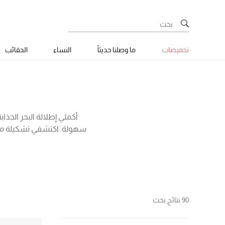
تخفيضات
ما وصلنا حديثاً
النساء
الحقائب
أكملي إطلالة البحر الجذا
سهولة. اكتشفي تشكيلة مميز
العلامات التجارية الشه
استوائية تلائم العطلات
90 نتائج بحث