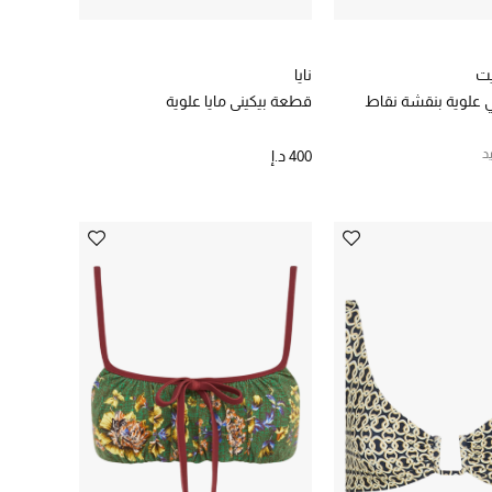
يت
نايا
 علوية بنقشة نقاط
قطعة بيكيني مايا علوية
د
400 د.إ