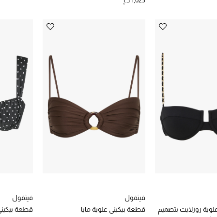
1,025 د.إ
فيثفول
فيثفول
وية روزلايت بتصميم
قطعة بيكيني علوية مايا
قطعة بيكيني 