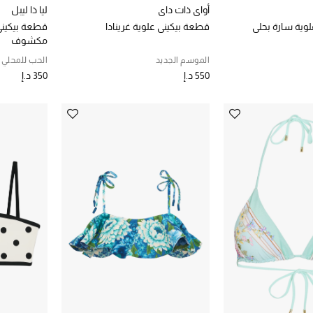
أواي ذات داي
ليا ذا ليبل
وية سارة بحلي
قطعة بيكيني علوية غرينادا
قطعة بيكيني
مكشوف
الموسم الجديد
الحب للمحلي
550 د.إ
350 د.إ