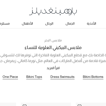
الأحذية
الجمال
الرجال
الأطفال
مستلزما
ملابس البحر
ملابس البيكيني العلوية للنساء
بة الخاصة بكِ مع قطع البيكيني العلوية الفاخرة التي نوفرها لكِ لتتسوقي 
ة قادمة من أفضل الماركات في العالم، مثل نورما كامالي، زيمرمان، جو
يرة، حيث تنتظركِ بلايز بتفاصيل جذابة من الكشكش، وبلايز ضيقة بدون
اقرأ المزيد
، وحمالات صدر بعدة تصاميم وألوان، والمزيد من القطع التي الاستثنائية
One Piece
Bikini Tops
Dress Swimsuits
Bikini Bottoms