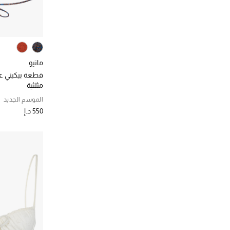
ماتيو
قطعة بيكيني عل
مثلثية
الموسم الجديد
550 د.إ