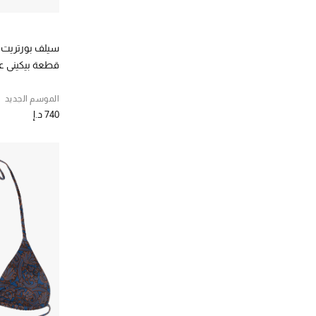
سيلف بورتريت
قطعة بيكيني ع
الموسم الجديد
740 د.إ