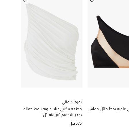
نورما كامالي
ي علوية بخط مائل قماش
قطعة بيكيني ديانا علوية بنمط حمالة
صدر بتصميم غير متماثل
575 د.إ