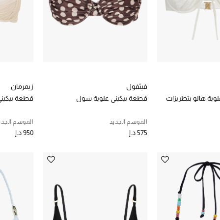
فيثفول
زيمرمان
وية هالو بتطريزات
قطعة بيكيني علوية سول
قطعة بيكيني 
الموسم الجديد
الموسم الجدي
575 د.إ
950 د.إ