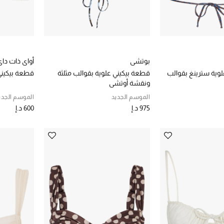
بوتشي
أواي ذات داي
وية سترينغ بقوالب
قطعة بيكيني علوية بقوالب مثلثة
قطعة بيكيني 
ونقشة أوتشي
الموسم الجديد
الموسم الجدي
975 د.إ
600 د.إ