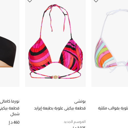
بوتشي
نورما كامالي
وية بقوالب مثلثية
قطعة بيكيني علوية بطبعة إيرايد
قطعة بيكين
شبكي
الموسم الجديد
460 د.إ