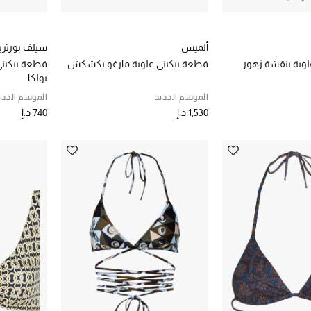
ألميس
سيلف بورتر
لوية بنقشة زهور
قطعة بيكيني علوية مارغو بكشكش
قطعة بيكيني
بولكا
الموسم الجديد
الموسم الجدي
1,530 د.إ
740 د.إ