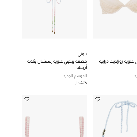
بيوني
علوية روزلايت درابيه
قطعة بيكيني علوية إسنشال بثلاثة
أربطة
د
الموسم الجديد
425 د.إ