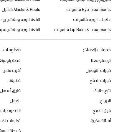
Eye Treatments فالمونت
Masks & Peels شانيل
علاجات الوجه فالمونت
اقنعة للوجه ومقشر رودي
Lip Balm & Treatments فالمونت
اقنعة للوجه ومقشر سي
خدمات العملاء
معلومات
تواصلو معنا
قصة بلومينغد
خيارات التوصيل
أقرب متجر
خيارات الدفع
تطبيقنا
تتبع طلبك
طُرق أسهل 
الارجاع
للعمل
فرق الدفع
الخصوصيات
أسئلة مكررة
تعليمات الاس
خريطة الموق