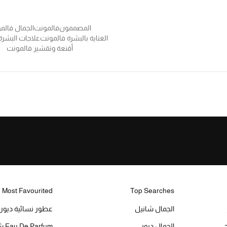
المصممون
فالمونت
الجمال فالم
العناية بالبشرة فالمونت
علاجات البشرة
أقنعة وتقشير فالمونت
Most Favourited
Top Searches
الجمال شانيل
عطور نسائية ديور
الجمال ديور
Eau De Parfum شانيل