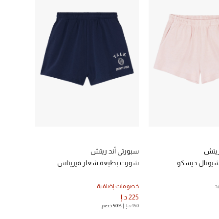
ريتش
سبورتي أند ريتش
شيونال ديسكو
شورت بطبعة شعار فيريتاس
د
خصومات إضافية
225 د.إ
450 د.إ
50% خصم