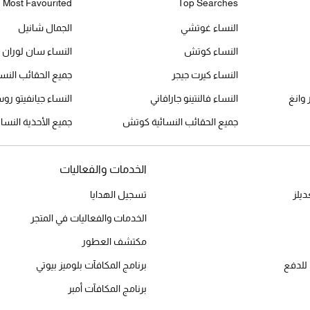
Most Favourited
Top Searches
النساء غوتشي
الجمال شانيل
النساء كوتش
النساء سان لوران
النساء كيرت جيجر
جميع الحقائب النس
 وانغ
النساء فالنتينو جارافاني
النساء جيانفيتو رو
جميع الحقائب النسائية كوتش
جميع الأحذية النسا
الخدمات والفعاليات
يلز
تسجيل الهدايا
الخدمات والفعاليات في المتجر
مكتشف العطور
للدفع
برنامج المكافآت بلوميز بيوتي
برنامج المكافآت أمبر