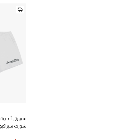
سبورتي أند ري
شورت سيراكيوز