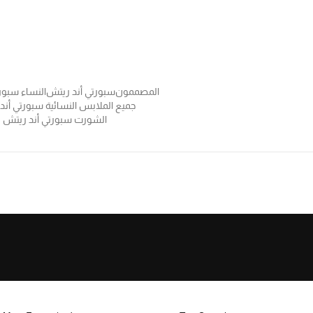
المصممون
سبورتي أند ريتش
النساء سبور
جميع الملابس النسائية سبورتي أن
الشورت سبورتي أند ريتش