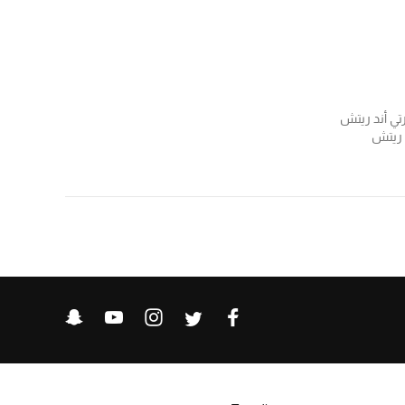
تي أند ريتش
د ريتش