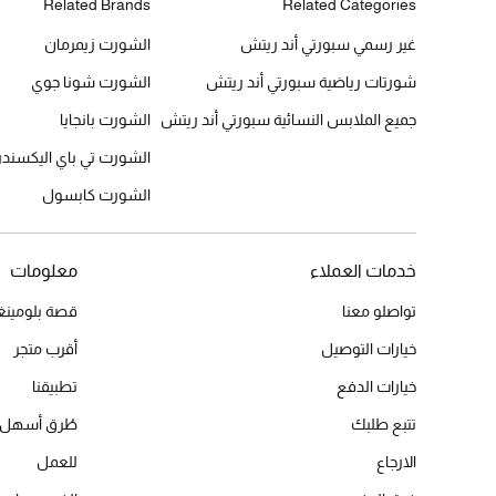
Related Brands
Related Categories
غير رسمي سبورتي أند ريتش
الشورت زيمرمان
شورتات رياضية سبورتي أند ريتش
الشورت شونا جوي
جميع الملابس النسائية سبورتي أند ريتش
الشورت بانجايا
الشورت تي باي اليكسندر
الشورت كابسول
خدمات العملاء
معلومات
تواصلو معنا
قصة بلومينغد
خيارات التوصيل
أقرب متجر
خيارات الدفع
تطبيقنا
تتبع طلبك
طُرق أسهل 
الارجاع
للعمل