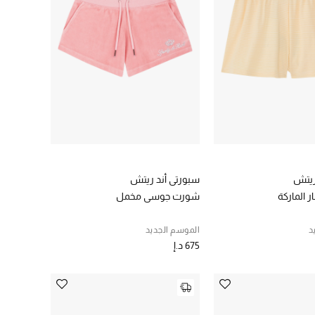
ريتش
سبورتي أند ريتش
الماركة
شورت جوسي مخمل
د
الموسم الجديد
675 د.إ