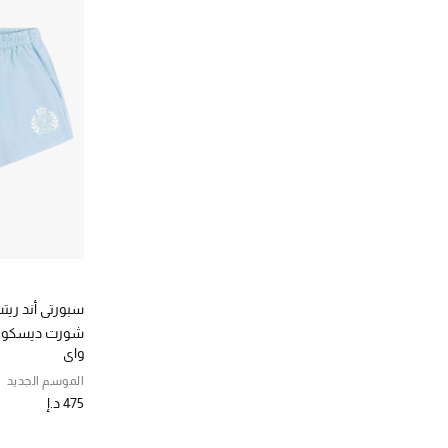
(7)
M
الترتيب حسب المقاس: M
(8)
L
الترتيب حسب المقاس: L
سبورتي أند ري
شورت ديسكور 
واي
الموسم الجديد
475 د.إ