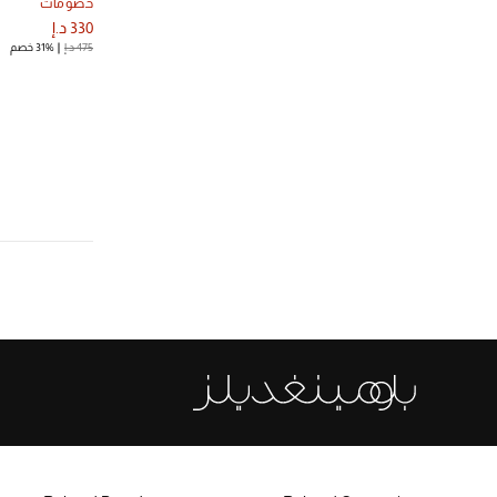
خصومات
330 د.إ
475 د.إ
31% خصم