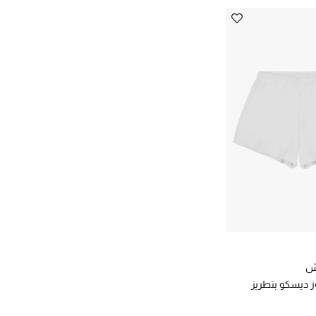
تش
 ديسكو بتطريز