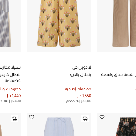
لا دوبل جي
ستيلا مكارتن
 بقصة ساق واسعة
بنطال بالازو
بنطال كارغ
فضفاضة
خصومات إضافية
خصومات إضاف
1,550 د.إ
1,440 د.إ
3,100 د.إ
50% خصم
3,610 د.إ
60% خصم