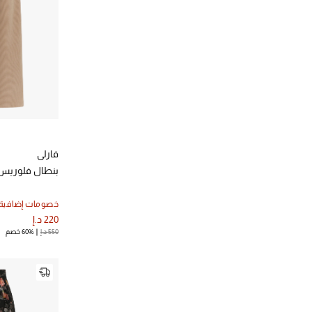
نورما كامالي
(1)
الترتيب حسب المصممين: نورما كامالي
هايدي كلاين
(1)
الترتيب حسب المصممين: هايدي كلاين
فارلي
بنطال فلوريس
خصومات إضافية
220 د.إ
550 د.إ
60% خصم