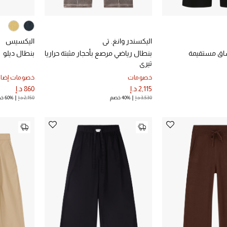
اليكسندر وانغ. تي
اليكسيس
اق مستقيمة
بنطال رياضي مرصع بأحجار مثبتة حراريا
بنطال ديلو
تيري
خصومات
خصومات إضاف
2,115 د.إ
860 د.إ
3,530 د.إ
40% خصم
2,150 د.إ
60% خصم