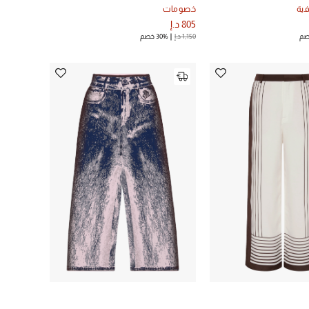
ية
خصومات
805 د.إ
1,150 د.إ
30% خصم