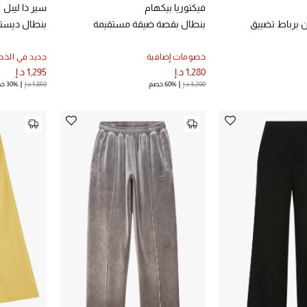
فيكتوريا بيكهام
سير ذا ليبل
برباط تضييق
بنطال بقصة ضيقة مستقيمة
بنطال ديستي
خصومات إضافية
جديد في الخ
1,280 د.إ
1,295 د.إ
3,200 د.إ
60% خصم
1,850 د.إ
30% خصم