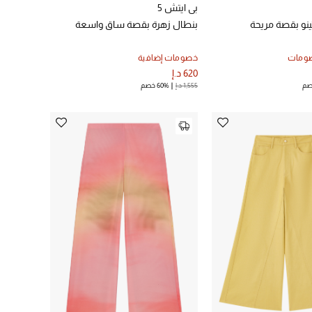
بي ايتش 5
نو بقصة مريحة
بنطال زهرة بقصة ساق واسعة
صومات
خصومات إضافية
620 د.إ
1,555 د.إ
60% خصم