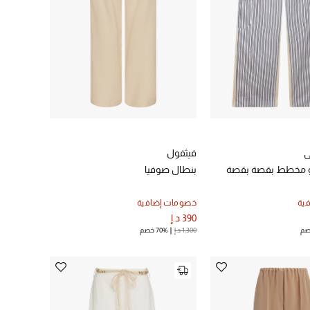
ي
فيثفول
و مخطط بقصة بقصة
بنطال صوفيا
ية
خصومات إضافية
390 د.إ
1,300 د.إ
70% خصم