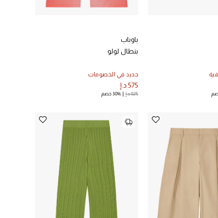
باوباب
بنطال لولو
ية
جديد في الخصومات
575 د.إ
825 د.إ
30% خصم