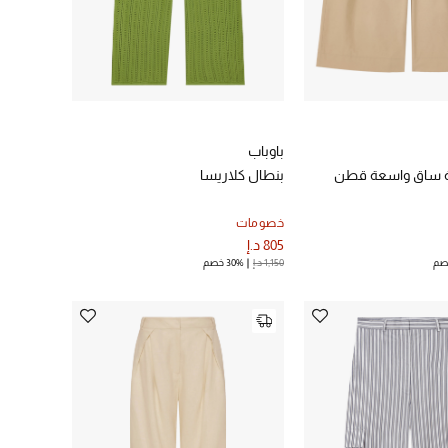
باوباب
ة ساق واسعة قطن
بنطال كلاريسا
خصومات
805 د.إ
1,150 د.إ
30% خصم