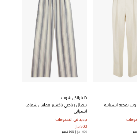
ذا فرانكي شوب
روب بقصة انسيابية
بنطال رياضي باكستر قماش شفاف
انسيابي
صومات
جديد في الخصومات
500 د.إ
1,000 د.إ
50% خصم