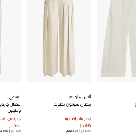
أليس + أوليفيا
توتيمي
بنطال سيمون بطيات
بنطال جاردي
وطيتين
خصومات إضافية
جديد في الخ
845 د.إ
925 د.إ
1,690 د.إ
50% خصم
1,850 د.إ
50% خصم