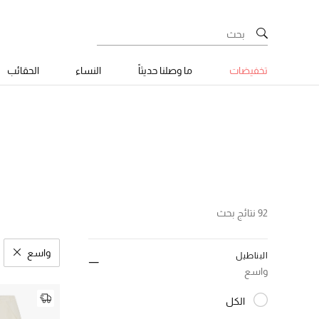
تخفيضات
ما وصلنا حديثاً
النساء
الحقائب
92 نتائج بحث
واسع
البناطيل
مسح نتائ
واسع
الكل
المختارة الكل