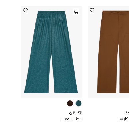
R
اوسيري
اربنتر
بنطال لوميير