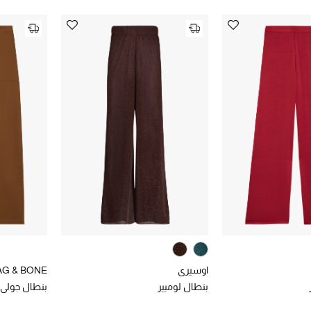
اوسيري
AG & BONE
بنطال لوميير
بنطال جولي ك