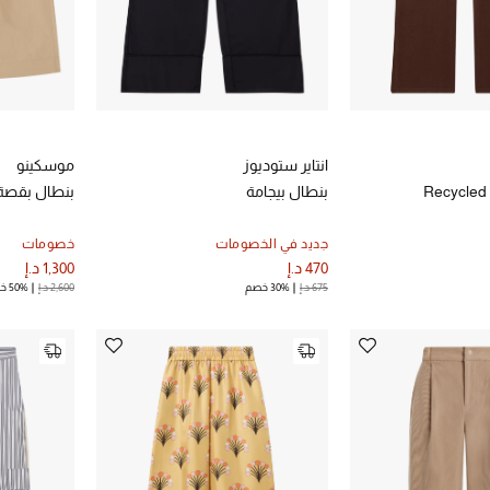
انتاير ستوديوز
موسكينو
Recycled
بنطال بيجامة
بنطال بقص
جديد في الخصومات
خصومات
470 د.إ
1,300 د.إ
675 د.إ
30% خصم
2,600 د.إ
50% خصم