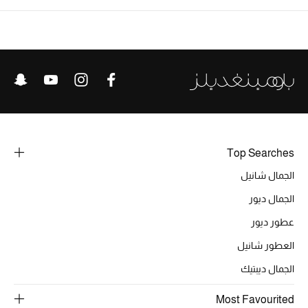
الرجال
الجمال
الأطفال
مستلزمات المنزل
المجوهرات
Top Searches
الجمال شانيل
الجمال ديور
جديد لدينا
نسوقوا أحدث ما وصلنا
عطور ديور
العطور شانيل
النساء
الجمال ديبتيك
Most Favourited