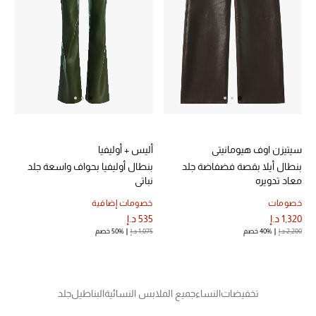
خصم حتى 70%
تسوقوا الآن
ما وصلنا حديثاً
سيتيزن اوف هيومانيتي
أليس + أوليفيا
ما وصلنا حديثاً
بنطال أيلا بقصة فضفاضة جلد
بنطال أوليفيا بحواف واسعة جلد
معاد تدويره
نباتي
الموسم الجديد
خصومات
خصومات إضافية
1,320 د.إ
535 د.إ
النساء
2,200 د.إ
40% خصم
1,075 د.إ
50% خصم
الحقائب النسائية
أحذية النسائية
تخفيضات
النساء
جميع الملابس النسائية
البناطيل
جلد