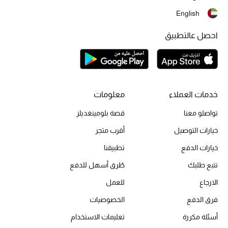
English
تشكيلة الأعراس
احصل عالتطبيق
حقائب وأحذية متطابقة
هدايا للنساء
ركن الفخامة
خدمات العملاء
معلومات
تواصلو معنا
قصة بلومينغديلز
جميع الملابس النسائية
خيارات التوصيل
أقرب متجر
جميع الأحذية النسائية
خيارات الدفع
تطبيقنا
جميع الحقائب النسائية
تتبع طلبك
طُرق أسهل للدفع
الارجاع
للعمل
جميع الإكسسورات النسائية
فرق الدفع
الخصوصيات
أسئلة مكررة
تعليمات الاستخدام