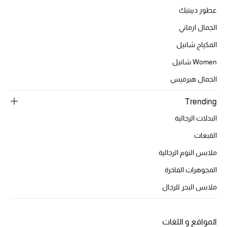
عرض جميع المنتجات
عطور ديبتيك
خصومات
الجمال ارماني
المكياج شانيل
ما وصلنا حديثاً
Women شانيل
الموسم الجديد
الجمال هيرميس
ركن أناقة المنتجعات
Trending
البدلات الرجالية
حصريًا عبر الإنترنت
القبعات
جميع إصدارتنا النسائية
ملابس النوم الرجالية
المجوهرات الفاخرة
تشكيلة المناسبات للنساء
ملابس البحر للرجال
الحب للمحلي
الملابس الرياضية النسائية
المواقع و اللغات