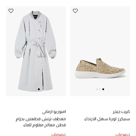
تشكيلة الأعراس
حقائب وأحذية متطابقة
هدايا للنساء
ركن الفخامة
جميع الملابس النسائية
جميع الأحذية النسائية
جميع الحقائب النسائية
كيرت جيجر
امبوريو ارماني
جميع الإكسسورات النسائية
سنيكرز لورنا سهل الارتداء
معطف ترنش قطعتين بحزام
قطن معالج مقاوم للماء
خصومات
خصومات