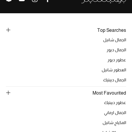
الجمال في بلوميز
دليل مستلزمات الجمال
Top Searches
أبرز الماركات
الجمال شانيل
الجمال ديور
عطور الربيع
عطور ديور
تسوقوا الآن
العطور شانيل
الجمال ديبتيك
الرجال
Most Favourited
عطور ديبتيك
عرض جميع المنتجات
الجمال ارماني
خصومات
المكياج شانيل