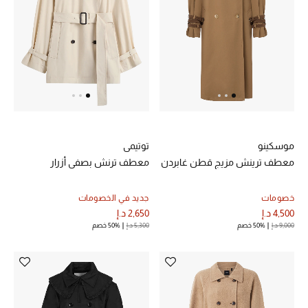
خصم حتى 70%
تسوقوا الآن
ما وصلنا حديثاً
موسكينو
توتيمي
ما وصلنا حديثاً
معطف ترينش مزيج قطن غابردن
معطف ترنش بصفي أزرار
الموسم الجديد
خصومات
جديد في الخصومات
4,500 د.إ
2,650 د.إ
النساء
9,000 د.إ
50% خصم
5,300 د.إ
50% خصم
الحقائب النسائية
أحذية النسائية