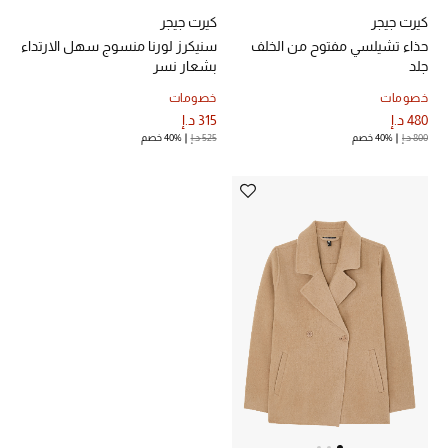
كيرت جيجر
كيرت جيجر
حذاء تشيلسي مفتوح من الخلف
سنيكرز لورنا منسوج سهل الارتداء
جلد
بشعار نسر
أحذية مختارة
خصومات
خصومات
تسوقوا الأحذية
480 د.إ
315 د.إ
800 د.إ
40% خصم
525 د.إ
40% خصم
الجمال
خصومات
جميع مستحضرات الجمال
الجديد في عالم الجمال
الأكثر مبيعاً
العطور