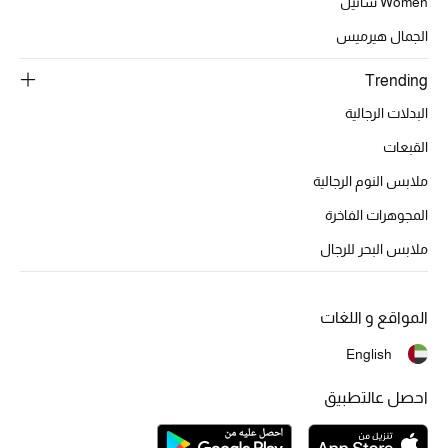
الهدايا
Women شانيل
الجمال هيرميس
الموسم الجديد
Trending
ما وصلنا حديثاً
البدلات الرجالية
ركن أناقة المنتجعات
القبعات
ملابس النوم الرجالية
حصريًا عبر الإنترنت
المجوهرات الفاخرة
دليل مستلزمات الرجال
ملابس البحر للرجال
أبرز المصممين
المواقع و اللغات
جميع الملابس الرجالية
English
الأحذية الرجالية
احصل عالتطبيق
جميع الإكسسورات الرجالية