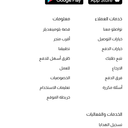
حقائب رجالية
خدمات العملاء
معلومات
العناية الشخصية بالرجال
تواصلو معنا
قصة بلومينغديلز
خيارات التوصيل
أقرب متجر
خيارات الدفع
تطبيقنا
صُممت للرجال
تسوقوا للرجال
تتبع طلبك
طُرق أسهل للدفع
الارجاع
للعمل
الأطفال
فرق الدفع
الخصوصيات
أسئلة مكررة
تعليمات الاستخدام
عرض جميع المنتجات
خريطة الموقع
خصومات
الخدمات والفعاليات
عودة صغاركم للمدارس
تسجيل الهدايا