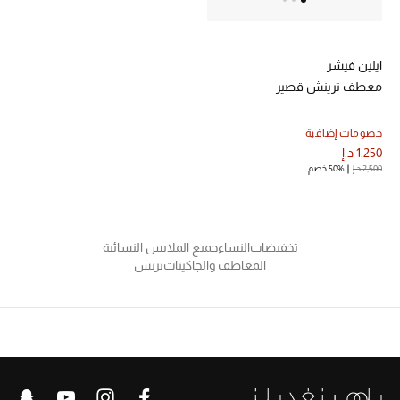
مكتشف العطور
ايلين فيشر
المكياج
معطف ترينش قصير
العناية بالبشرة
خصومات إضافية
1,250 د.إ
مستحضرات العناية
2,500 د.إ
50% خصم
مستحضرات الاستحمام والعناية بالجسم
العناية بالشعر
تخفيضات
النساء
جميع الملابس النسائية
المعاطف والجاكيتات
ترنش
الصحة والعافية
هدايا
مجموعة الجمال