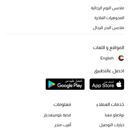
ملابس النوم الرجالية
المجوهرات الفاخرة
أحذية مختارة
ملابس البحر للرجال
تسوقوا الأحذية
المواقع و اللغات
الجمال
English
خصومات
احصل عالتطبيق
جميع مستحضرات الجمال
الجديد في عالم الجمال
خدمات العملاء
معلومات
الأكثر مبيعاً
تواصلو معنا
قصة بلومينغديلز
العطور
خيارات التوصيل
أقرب متجر