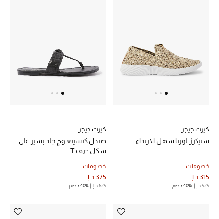
الرجال
الجمال
الأطفال
مستلزمات المنزل
المجوهرات
كيرت جيجر
كيرت جيجر
سنيكرز لورنا سهل الارتداء
صندل كنسينغتوج جلد بسير على
جديد لدينا
شكل حرف T
نسوقوا أحدث ما وصلنا
خصومات
خصومات
315 د.إ
375 د.إ
525 د.إ
40% خصم
625 د.إ
40% خصم
النساء