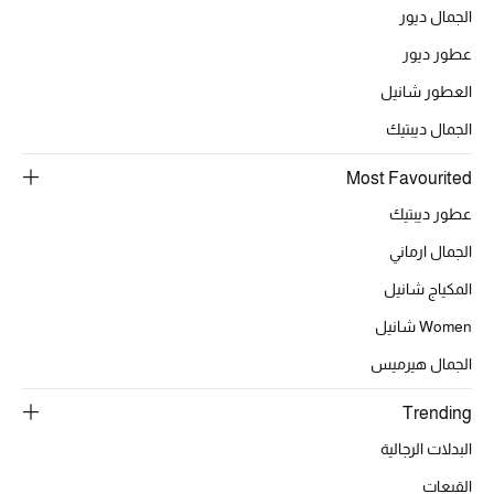
الجمال ديور
أبرز الحقائب
عطور ديور
تسوقوا الحقائب
العطور شانيل
الجمال ديبتيك
الأحذية
Most Favourited
عطور ديبتيك
الموسم الجديد
الجمال ارماني
أحذية النسائية
المكياج شانيل
Women شانيل
تشكيلة الأحذية
الجمال هيرميس
الأحذية الرجالية
Trending
أحذية للأطفال
البدلات الرجالية
القبعات
أبرز المصممين