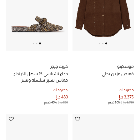
خصم حتى 70%
تسوقوا الآن
ما وصلنا حديثاً
موسكينو
كيرت جيجر
ما وصلنا حديثاً
قميص مزين بحلي
حذاء تشيلسي 15 سهل الارتداء
قماش بسير سلسلة ونسر
الموسم الجديد
خصومات
خصومات
3,375 د.إ
480 د.إ
النساء
6,750 د.إ
50% خصم
800 د.إ
40% خصم
الحقائب النسائية
أحذية النسائية