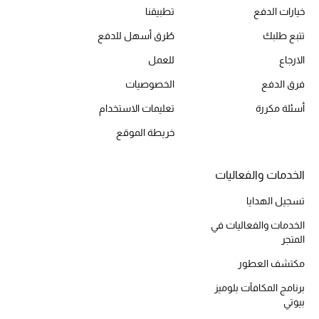
خيارات الدفع
تطبيقنا
مكتشف العطور
تتبع طلبك
طُرق أسهل للدفع
المكياج
الارجاع
للعمل
فرق الدفع
الخصوصيات
العناية بالبشرة
أسئلة مكررة
تعليمات الاستخدام
مستحضرات العناية
خريطة الموقع
مستحضرات الاستحمام والعناية بالجسم
الخدمات والفعاليات
العناية بالشعر
تسجيل الهدايا
الخدمات والفعاليات في
الصحة والعافية
المتجر
هدايا
مكتشف العطور
برنامج المكافآت بلوميز
مجموعة الجمال
بيوتي