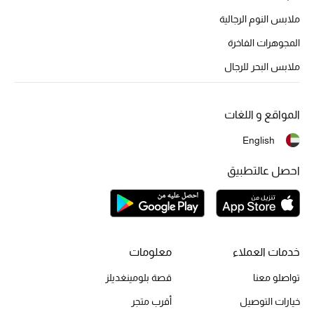
ملابس النوم الرجالية
المجوهرات الفاخرة
أحذية مختارة
ملابس البحر للرجال
تسوقوا الأحذية
المواقع و اللغات
الجمال
English
خصومات
احصل عالتطبيق
جميع مستحضرات الجمال
الجديد في عالم الجمال
خدمات العملاء
معلومات
الأكثر مبيعاً
تواصلو معنا
قصة بلومينغديلز
العطور
خيارات التوصيل
أقرب متجر