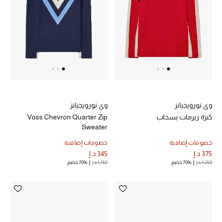
خصم حتى 70%
تسوقوا الآن
ما وصلنا حديثاً
وي نورويجيانز
وي نورويجيانز
ما وصلنا حديثاً
كنزة زيرمات بسحاب
Voss Chevron Quarter Zip
Sweater
الموسم الجديد
خصومات إضافية
خصومات إضافية
375 د.إ
345 د.إ
النساء
1,250 د.إ
70% خصم
1,150 د.إ
70% خصم
الحقائب النسائية
أحذية النسائية