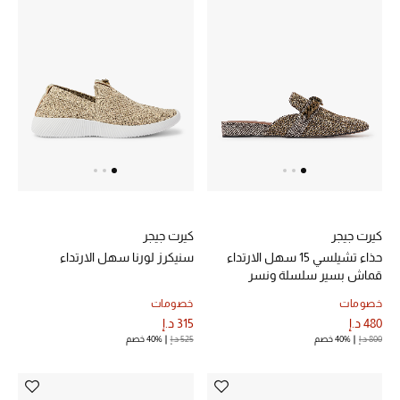
الرجال
الجمال
الأطفال
مستلزمات المنزل
المجوهرات
كيرت جيجر
كيرت جيجر
حذاء تشيلسي 15 سهل الارتداء
سنيكرز لورنا سهل الارتداء
جديد لدينا
قماش بسير سلسلة ونسر
نسوقوا أحدث ما وصلنا
خصومات
خصومات
480 د.إ
315 د.إ
800 د.إ
40% خصم
525 د.إ
40% خصم
النساء