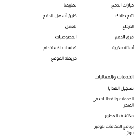
خيارات الدفع
تطبيقنا
مكتشف العطور
تتبع طلبك
طُرق أسهل للدفع
المكياج
الارجاع
للعمل
فرق الدفع
الخصوصيات
العناية بالبشرة
أسئلة مكررة
تعليمات الاستخدام
مستحضرات العناية
خريطة الموقع
مستحضرات الاستحمام والعناية بالجسم
الخدمات والفعاليات
العناية بالشعر
تسجيل الهدايا
الخدمات والفعاليات في
الصحة والعافية
المتجر
هدايا
مكتشف العطور
برنامج المكافآت بلوميز
مجموعة الجمال
بيوتي