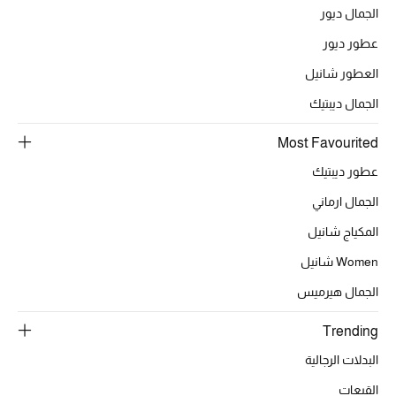
الجمال ديور
أبرز الحقائب
عطور ديور
تسوقوا الحقائب
العطور شانيل
الجمال ديبتيك
الأحذية
Most Favourited
عطور ديبتيك
الموسم الجديد
الجمال ارماني
أحذية النسائية
المكياج شانيل
Women شانيل
تشكيلة الأحذية
الجمال هيرميس
الأحذية الرجالية
Trending
أحذية للأطفال
البدلات الرجالية
القبعات
أبرز المصممين