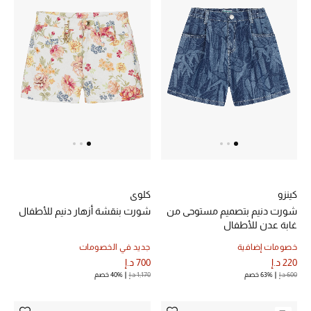
خصم حتى 70%
تسوقوا الآن
ما وصلنا حديثاً
ما وصلنا حديثاً
الموسم الجديد
كينزو
كلوي
شورت دنيم بتصميم مستوحى من
شورت بنقشة أزهار دنيم للأطفال
النساء
غابة عدن للأطفال
خصومات إضافية
جديد في الخصومات
الحقائب النسائية
220 د.إ
700 د.إ
600 د.إ
63% خصم
1,170 د.إ
40% خصم
أحذية النسائية