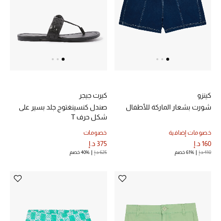
الجمال في بلوميز
دليل مستلزمات الجمال
أبرز الماركات
كينزو
كيرت جيجر
عطور الربيع
شورت بشعار الماركة للأطفال
صندل كنسينغتوج جلد بسير على
تسوقوا الآن
شكل حرف T
خصومات إضافية
خصومات
160 د.إ
375 د.إ
الرجال
410 د.إ
61% خصم
625 د.إ
40% خصم
عرض جميع المنتجات
خصومات