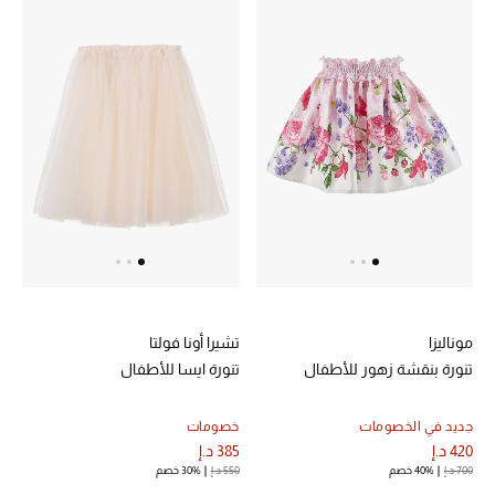
موناليزا
تشيرا أونا فولتا
تنورة بنقشة زهور للأطفال
تنورة ايسا للأطفال
جديد في الخصومات
خصومات
420 د.إ
385 د.إ
700 د.إ
40% خصم
550 د.إ
30% خصم