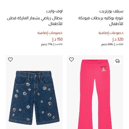
سيلف بورتريت
اوف-وايت
أبرز الحقائب
تنورة بوكليه بربطات فيونكة
بنطال رياضي بشعار الماركة قطن
تسوقوا الحقائب
للأطفال
للأطفال
خصومات إضافية
خصومات إضافية
320 د.إ
150 د.إ
الأحذية
800 د.إ
60% خصم
510 د.إ
71% خصم
الموسم الجديد
أحذية النسائية
تشكيلة الأحذية
الأحذية الرجالية
أحذية للأطفال
أبرز المصممين