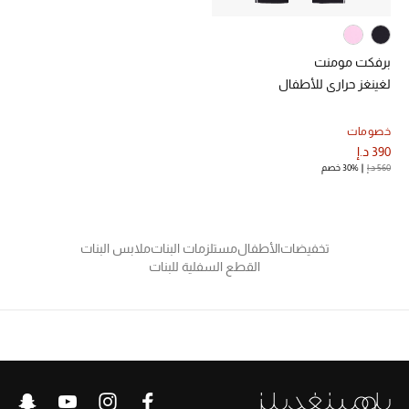
برفكت مومنت
لغينغز حراري للأطفال
خصومات
390 د.إ
560 د.إ
30% خصم
تخفيضات
الأطفال
مستلزمات البنات
ملابس البنات
القطع السفلية للبنات