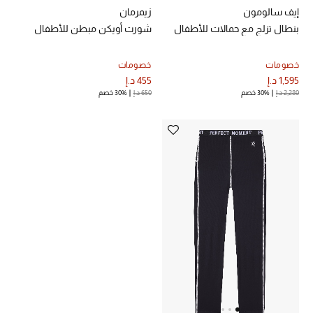
إيف سالومون
زيمرمان
بنطال تزلج مع حمالات للأطفال
شورت أويكن مبطن للأطفال
خصومات
خصومات
1,595 د.إ
455 د.إ
2,280 د.إ
30% خصم
650 د.إ
30% خصم