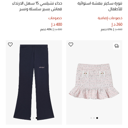
موضة نسائية
تنورة سكيتر بنقشة استوائية
حذاء تشيلسي 15 سهل الارتداء
تسوقوا للنساء
للأطفال
قماش بسير سلسلة ونسر
خصومات إضافية
خصومات
260 د.إ
480 د.إ
الحقائب
660 د.إ
61% خصم
800 د.إ
40% خصم
الموسم الجديد
الحقائب النسائية
دليل ملتزمات الحقائب
حقائب رجالية
حقائب الأطفال
أبرز المصممين