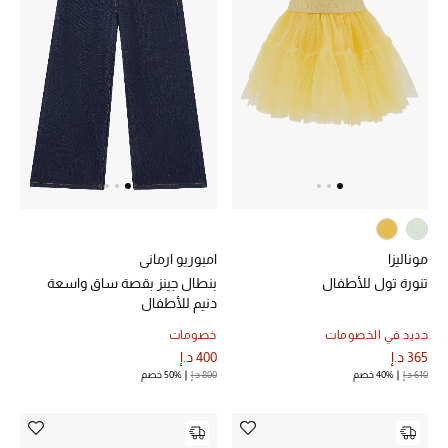
موناليزا
امبوريو ارماني
تنورة تول للأطفال
بنطال جينز بقصة ساق واسعة
دنيم للأطفال
جديد في الخصومات
خصومات
365 د.إ
400 د.إ
610 د.إ
40% خصم
800 د.إ
50% خصم