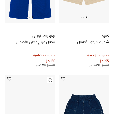
مكتشف العطور
المكياج
العناية بالبشرة
كينزو
بولو رالف لورين
شورت كارجو للأطفال
بنطال مزيج قطن للأطفال
مستحضرات العناية
خصومات إضافية
خصومات إضافية
مستحضرات الاستحمام والعناية بالجسم
195 د.إ
180 د.إ
490 د.إ
60% خصم
450 د.إ
60% خصم
العناية بالشعر
الصحة والعافية
هدايا
مجموعة الجمال