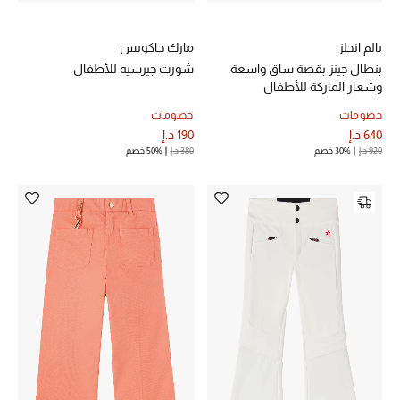
هدايا مُعبرة
تسوقوا المجوهرات
بالم انجلز
مارك جاكوبس
بنطال جينز بقصة ساق واسعة
شورت جيرسيه للأطفال
وشعار الماركة للأطفال
الهدايا
خصومات
خصومات
640 د.إ
190 د.إ
تسوقوا جميع الهدايا
920 د.إ
30% خصم
380 د.إ
50% خصم
بطاقة الهدايا الإلكترونية
هدايا حسب المرسل إليه
هدايا حسب المناسبة
هدايا حسب الفئة
النساء