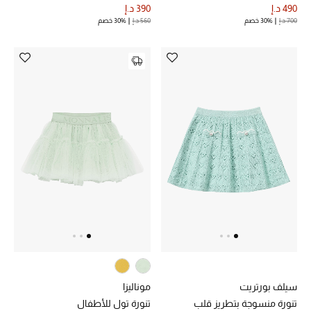
490 د.إ
390 د.إ
700 د.إ
30% خصم
560 د.إ
30% خصم
سيلف بورتريت
موناليزا
تنورة منسوجة بتطريز قلب
تنورة تول للأطفال