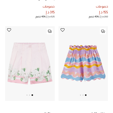
خصومات
خصومات
الديكورات والإكسسوارات
155 د.إ
315 د.إ
260 د.إ
40% خصم
525 د.إ
40% خصم
الأثاث
الشراشف
الحمام
أجهزة المطبخ والمنزل
الشموع والعطور المنزلية
مستلزمات المنزل
تسوقوا للمنزل