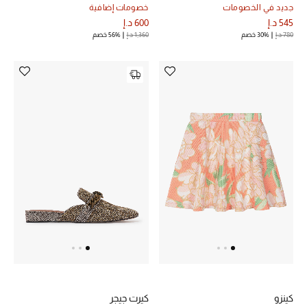
جديد في الخصومات
خصومات إضافية
تشكيلة الأعراس
545 د.إ
600 د.إ
780 د.إ
30% خصم
1,360 د.إ
56% خصم
حقائب وأحذية متطابقة
هدايا للنساء
ركن الفخامة
جميع الملابس النسائية
جميع الأحذية النسائية
جميع الحقائب النسائية
جميع الإكسسورات النسائية
كينزو
كيرت جيجر