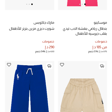
أحذية مختارة
موسكينو
مارك جاكوبس
تسوقوا الأحذية
بنطال رياضي بنقشة الدب تيدي
شورت ديزي مزين بترتر للأطفال
بقلب جيرسيه للأطفال
خصومات
خصومات
الجمال
من
185 د.إ
290 د.إ
375 د.إ
51% خصم
630 د.إ
54% خصم
خصومات
جميع مستحضرات الجمال
الجديد في عالم الجمال
الأكثر مبيعاً
العطور