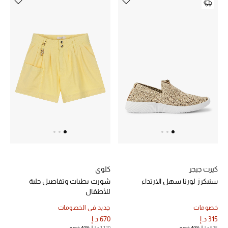
الرجال
الجمال
الأطفال
مستلزمات المنزل
المجوهرات
جديد لدينا
نسوقوا أحدث ما وصلنا
كيرت جيجر
كلوي
سنيكرز لورنا سهل الارتداء
شورت بطيات وتفاصيل حلية
للأطفال
النساء
خصومات
جديد في الخصومات
315 د.إ
670 د.إ
525 د.إ
40% خصم
1,120 د.إ
40% خصم