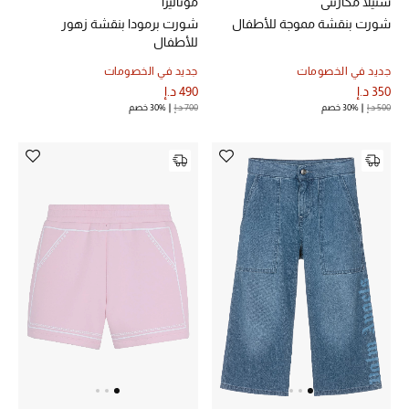
ستيلا مكارتني
موناليزا
المجوهرات
شورت بنقشة مموجة للأطفال
شورت برمودا بنقشة زهور
للأطفال
عرض كل التنزيلات
جديد في الخصومات
جديد في الخصومات
350 د.إ
490 د.إ
500 د.إ
30% خصم
700 د.إ
30% خصم
أبرز المصممين
مجوهرات فاخرة للنساء
مجوهرات عصرية للنساء
إكسسوارات للرجال
مجوهرات فاخرة للأطفال
ساعات