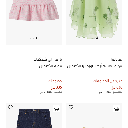
موناليزا
تارتين اي شوكولا
تنورة بنقشة أزهار اورجانزا للأطفال
تنورة للأطفال
جديد في الخصومات
خصومات
830 د.إ
335 د.إ
1,190 د.إ
30% خصم
560 د.إ
40% خصم