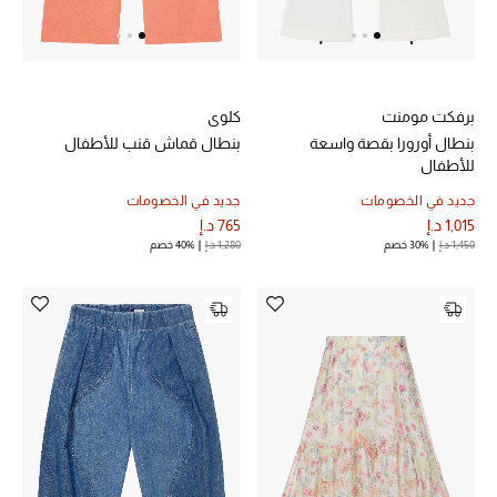
الرجال
الأطفال
المستلزمات المنزلية
برفكت مومنت
كلوي
بنطال أورورا بقصة واسعة
بنطال قماش قنب للأطفال
هدايا حسب السعر
للأطفال
جديد في الخصومات
جديد في الخصومات
1,015 د.إ
765 د.إ
1,450 د.إ
30% خصم
1,280 د.إ
40% خصم
هدايا للجميع
تسوقوا الهدايا
المصممون
المصممون أ-ي
مصممون جدد