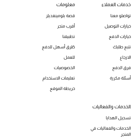
الهدايا
خدمات العملاء
معلومات
الموسم الجديد
تواصلو معنا
قصة بلومينغديلز
خيارات التوصيل
أقرب متجر
ما وصلنا حديثاً
خيارات الدفع
تطبيقنا
ركن أناقة المنتجعات
تتبع طلبك
طُرق أسهل للدفع
الارجاع
للعمل
حصريًا عبر الإنترنت
فرق الدفع
الخصوصيات
دليل مستلزمات الرجال
أسئلة مكررة
تعليمات الاستخدام
خريطة الموقع
أبرز المصممين
جميع الملابس الرجالية
الخدمات والفعاليات
تسجيل الهدايا
الأحذية الرجالية
الخدمات والفعاليات في
جميع الإكسسورات الرجالية
المتجر