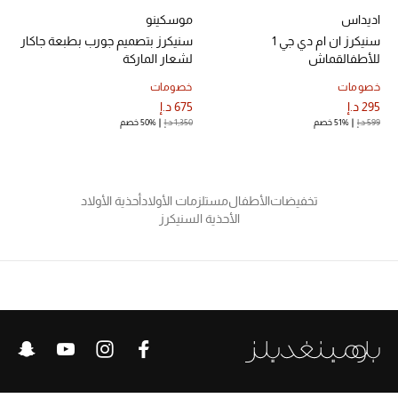
اديداس
موسكينو
سنيكرز ان ام دي جي 1
سنيكرز بتصميم جورب بطبعة جاكار
للأطفالقماش
لشعار الماركة
أحذية مختارة
خصومات
خصومات
تسوقوا الأحذية
295 د.إ
675 د.إ
599 د.إ
51% خصم
1,350 د.إ
50% خصم
الجمال
تخفيضات
الأطفال
مستلزمات الأولاد
أحذية الأولاد
خصومات
الأحذية السنيكرز
جميع مستحضرات الجمال
الجديد في عالم الجمال
الأكثر مبيعاً
العطور