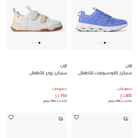
خصم حتى 70%
تسوقوا الآن
ما وصلنا حديثاً
اون
اون
ما وصلنا حديثاً
سنيكرز كلاودسويفت للأطفال
سنيكرز روجر للأطفال
الموسم الجديد
خصومات
خصومات
405 د.إ
350 د.إ
النساء
580 د.إ
30% خصم
500 د.إ
30% خصم
الحقائب النسائية
أحذية النسائية