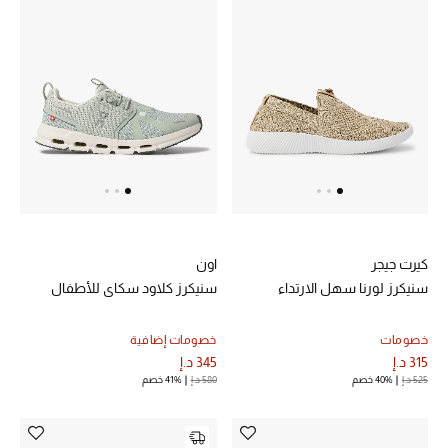
الرجال
الجمال
الأطفال
مستلزمات المنزل
المجوهرات
كيرت جيجر
اون
سنيكرز لورنا سهل الارتداء
سنيكرز كلاود سكاي للأطفال
جديد لدينا
نسوقوا أحدث ما وصلنا
خصومات
خصومات إضافية
315 د.إ
345 د.إ
525 د.إ
40% خصم
580 د.إ
41% خصم
النساء