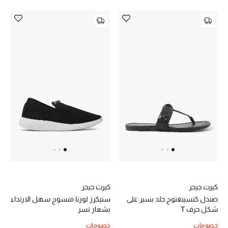
تشكيلة الأعراس
حقائب وأحذية متطابقة
هدايا للنساء
ركن الفخامة
جميع الملابس النسائية
جميع الأحذية النسائية
جميع الحقائب النسائية
كيرت جيجر
كيرت جيجر
جميع الإكسسورات النسائية
صندل كنسينغتوج جلد بسير على
سنيكرز لورنا منسوج سهل الارتداء
شكل حرف T
بشعار نسر
خصومات
خصومات