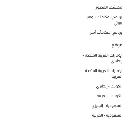
مكتشف العطور
حقائب رجالية
برنامج المكافآت بلوميز
بيوتي
العناية الشخصية بالرجال
برنامج المكافآت أمبر
موقع
صُممت للرجال
تسوقوا للرجال
الإمارات العربية المتحدة -
إنجليزي
الإمارات العربية المتحدة -
الأطفال
العربية
الكويت - إنجليزي
عرض جميع المنتجات
الكويت - العربية
السعودية - إنجليزي
خصومات
السعودية - العربية
عودة صغاركم للمدارس