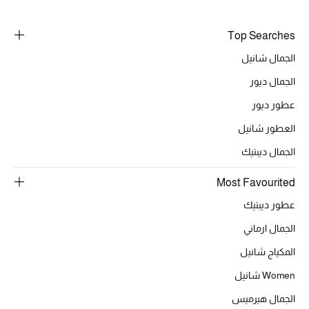
مكتشف العطور
Top Searches
المكياج
الجمال شانيل
الجمال ديور
العناية بالبشرة
عطور ديور
مستحضرات العناية
العطور شانيل
الجمال ديبتيك
مستحضرات الاستحمام والعناية بالجسم
Most Favourited
العناية بالشعر
عطور ديبتيك
الصحة والعافية
الجمال ارماني
المكياج شانيل
هدايا
Women شانيل
مجموعة الجمال
الجمال هيرميس