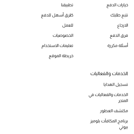
خيارات الدفع
تطبيقنا
مكتشف العطور
تتبع طلبك
طُرق أسهل للدفع
المكياج
الارجاع
للعمل
فرق الدفع
الخصوصيات
العناية بالبشرة
أسئلة مكررة
تعليمات الاستخدام
مستحضرات العناية
خريطة الموقع
مستحضرات الاستحمام والعناية بالجسم
الخدمات والفعاليات
العناية بالشعر
تسجيل الهدايا
الخدمات والفعاليات في
الصحة والعافية
المتجر
هدايا
مكتشف العطور
برنامج المكافآت بلوميز
مجموعة الجمال
بيوتي