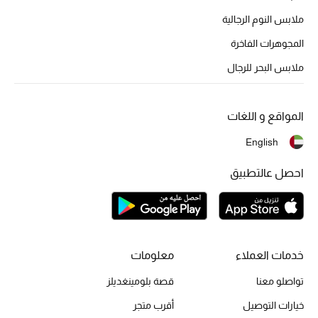
ملابس النوم الرجالية
المجوهرات الفاخرة
أحذية مختارة
ملابس البحر للرجال
تسوقوا الأحذية
المواقع و اللغات
الجمال
English
خصومات
احصل عالتطبيق
جميع مستحضرات الجمال
الجديد في عالم الجمال
خدمات العملاء
معلومات
الأكثر مبيعاً
تواصلو معنا
قصة بلومينغديلز
العطور
خيارات التوصيل
أقرب متجر