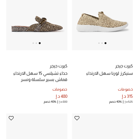
خصم حتى 70%
تسوقوا الآن
ما وصلنا حديثاً
كيرت جيجر
كيرت جيجر
ما وصلنا حديثاً
سنيكرز لورنا سهل الارتداء
حذاء تشيلسي 15 سهل الارتداء
قماش بسير سلسلة ونسر
الموسم الجديد
خصومات
خصومات
315 د.إ
480 د.إ
النساء
525 د.إ
40% خصم
800 د.إ
40% خصم
الحقائب النسائية
أحذية النسائية