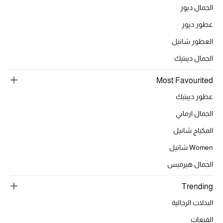
الجمال ديور
أبرز الحقائب
عطور ديور
تسوقوا الحقائب
العطور شانيل
الجمال ديبتيك
الأحذية
Most Favourited
عطور ديبتيك
الموسم الجديد
الجمال ارماني
أحذية النسائية
المكياج شانيل
Women شانيل
تشكيلة الأحذية
الجمال هيرميس
الأحذية الرجالية
Trending
أحذية للأطفال
البدلات الرجالية
القبعات
أبرز المصممين