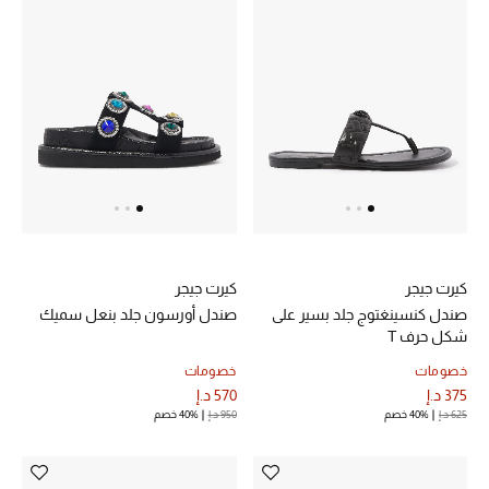
الرجال
الجمال
الأطفال
مستلزمات المنزل
المجوهرات
كيرت جيجر
كيرت جيجر
صندل كنسينغتوج جلد بسير على
صندل أورسون جلد بنعل سميك
جديد لدينا
شكل حرف T
نسوقوا أحدث ما وصلنا
خصومات
خصومات
375 د.إ
570 د.إ
625 د.إ
40% خصم
950 د.إ
40% خصم
النساء