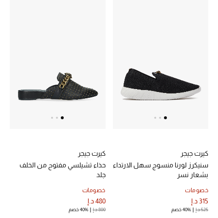
عرض جميع المنتجات
خصومات
ما وصلنا حديثاً
الموسم الجديد
ركن أناقة المنتجعات
حصريًا عبر الإنترنت
جميع إصدارتنا النسائية
كيرت جيجر
كيرت جيجر
تشكيلة المناسبات للنساء
سنيكرز لورنا منسوج سهل الارتداء
حذاء تشيلسي مفتوح من الخلف
بشعار نسر
جلد
الحب للمحلي
خصومات
خصومات
315 د.إ
480 د.إ
الملابس الرياضية النسائية
525 د.إ
40% خصم
800 د.إ
40% خصم