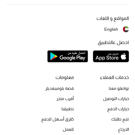
موضة نسائية
تسوقوا للنساء
المواقع و اللغات
English
الحقائب
احصل عالتطبيق
الموسم الجديد
الحقائب النسائية
خدمات العملاء
معلومات
دليل ملتزمات الحقائب
تواصلو معنا
قصة بلومينغديلز
حقائب رجالية
خيارات التوصيل
أقرب متجر
حقائب الأطفال
خيارات الدفع
تطبيقنا
تتبع طلبك
طُرق أسهل للدفع
أبرز المصممين
الارجاع
للعمل