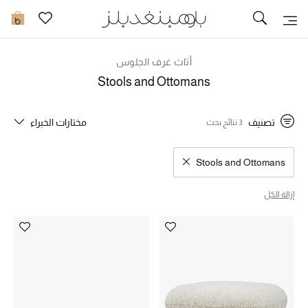
تخفيضات
0
مشاهدة الكل
أثاث غرف الجلوس
Stools and Ottomans
جديد في الخصومات
تصنيف
مختارات الخبراء
3 نتائج بحث
مزيد من التخفيضات
النساء
Stools and Ottomans
مسح نتائج البحث النوع المحدد
الرجال
إزالة الكل
الجمال
الأطفال
مستلزمات المنزل