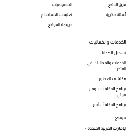
فرق الدفع
الخصوصيات
أبرز الحقائب
أسئلة مكررة
تعليمات الاستخدام
تسوقوا الحقائب
خريطة الموقع
الأحذية
الخدمات والفعاليات
تسجيل الهدايا
الموسم الجديد
الخدمات والفعاليات في
المتجر
أحذية النسائية
مكتشف العطور
تشكيلة الأحذية
برنامج المكافآت بلوميز
بيوتي
الأحذية الرجالية
برنامج المكافآت أمبر
أحذية للأطفال
موقع
الإمارات العربية المتحدة -
أبرز المصممين