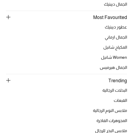
الجمال ديبتيك
تشكيلة الأعراس
Most Favourited
حقائب وأحذية متطابقة
عطور ديبتيك
الجمال ارماني
هدايا للنساء
المكياج شانيل
ركن الفخامة
Women شانيل
جميع الملابس النسائية
الجمال هيرميس
Trending
جميع الأحذية النسائية
البدلات الرجالية
جميع الحقائب النسائية
القبعات
جميع الإكسسورات النسائية
ملابس النوم الرجالية
المجوهرات الفاخرة
ملابس البحر للرجال