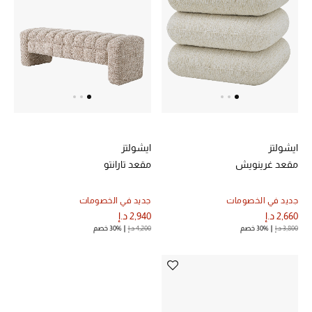
خصم حتى 70%
تسوقوا الآن
ما وصلنا حديثاً
ايشولتز
ايشولتز
ما وصلنا حديثاً
مقعد غرينويش
مقعد تارانتو
الموسم الجديد
جديد في الخصومات
جديد في الخصومات
2,660 د.إ
2,940 د.إ
النساء
3,800 د.إ
30% خصم
4,200 د.إ
30% خصم
الحقائب النسائية
أحذية النسائية