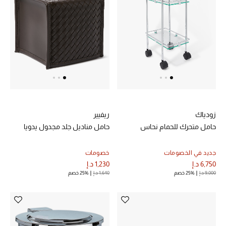
حقائب رجالية
العناية الشخصية بالرجال
صُممت للرجال
تسوقوا للرجال
زودياك
ريفيير
حامل متحرك للحمام نحاس
حامل مناديل جلد مجدول يدويا
الأطفال
جديد في الخصومات
خصومات
6,750 د.إ
1,230 د.إ
عرض جميع المنتجات
9,000 د.إ
25% خصم
1,640 د.إ
25% خصم
خصومات
عودة صغاركم للمدارس