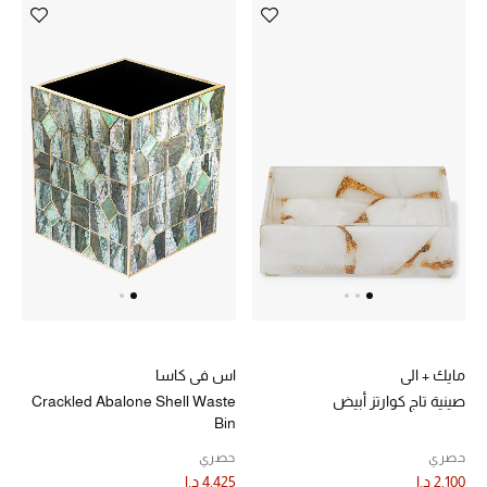
مايك + الي
اس في كاسا
صينية تاج كوارتز أبيض
Crackled Abalone Shell Waste
Bin
حصري
حصري
2,100 د.إ
4,425 د.إ