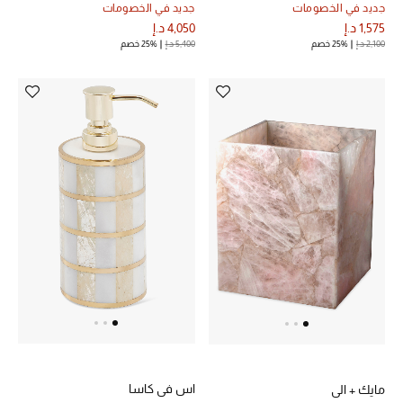
جديد في الخصومات
جديد في الخصومات
المجوهرات
1,575 د.إ
4,050 د.إ
2,100 د.إ
25% خصم
5,400 د.إ
25% خصم
عرض كل التنزيلات
أبرز المصممين
مجوهرات فاخرة للنساء
مجوهرات عصرية للنساء
إكسسوارات للرجال
مجوهرات فاخرة للأطفال
ساعات
اس في كاسا
مايك + الي