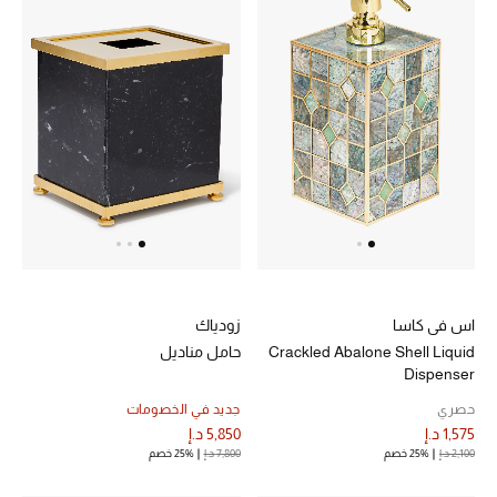
اس في كاسا
زودياك
Crackled Abalone Shell Liquid
حامل مناديل
Dispenser
حصري
جديد في الخصومات
1,575 د.إ
5,850 د.إ
2,100 د.إ
25% خصم
7,800 د.إ
25% خصم