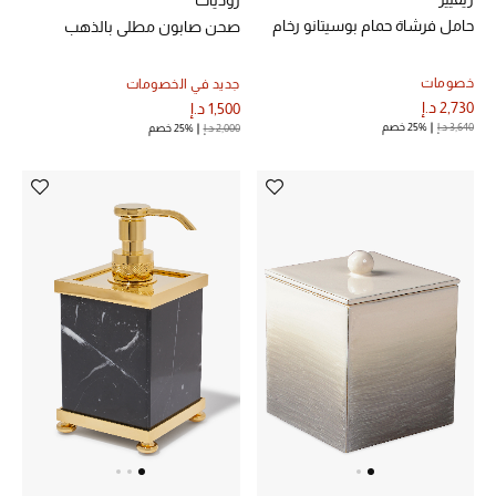
حامل فرشاة حمام بوسيتانو رخام
صحن صابون مطلي بالذهب
خصومات
جديد في الخصومات
2,730 د.إ
1,500 د.إ
3,640 د.إ
25% خصم
2,000 د.إ
25% خصم