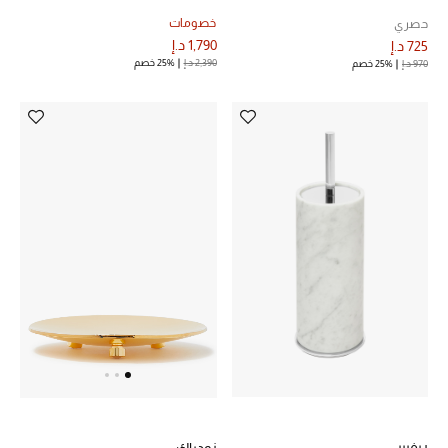
خصومات
حصري
1,790 د.إ
725 د.إ
2,390 د.إ
25% خصم
970 د.إ
25% خصم
ريفيير
زودياك