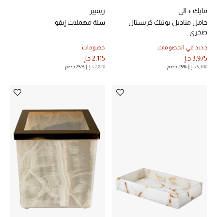
مايك + الي
ريفيير
حامل مناديل بوتيك كريستال
سلة مهملات إيفو
صخري
أحذية مختارة
جديد في الخصومات
خصومات
تسوقوا الأحذية
3,975 د.إ
2,115 د.إ
5,300 د.إ
25% خصم
2,820 د.إ
25% خصم
الجمال
خصومات
جميع مستحضرات الجمال
الجديد في عالم الجمال
الأكثر مبيعاً
العطور