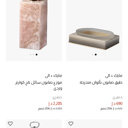
الرجال
الجمال
الأطفال
مستلزمات المنزل
المجوهرات
مايك + الي
مايك + الي
طبق صابون بألوان متدرجة
موزع صابون سائل تاج كوارتز
جديد لدينا
وردي
نسوقوا أحدث ما وصلنا
حصري
حصري
690 د.إ
2,285 د.إ
920 د.إ
25% خصم
3,050 د.إ
25% خصم
النساء