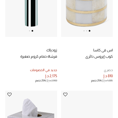
اس في كاسا
زودياك
كوب إيروس دائري
فرشاة حمام كروم صغيرة
حصري
جديد في الخصومات
810 د.إ
2,175 د.إ
1,085 د.إ
25% خصم
2,900 د.إ
25% خصم