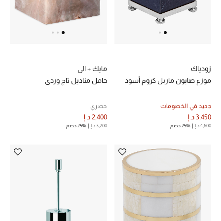
زودياك
مايك + الي
موزع صابون ماربل كروم أسود
حامل مناديل تاج وردي
جديد في الخصومات
حصري
3,450 د.إ
2,400 د.إ
4,600 د.إ
25% خصم
3,200 د.إ
25% خصم