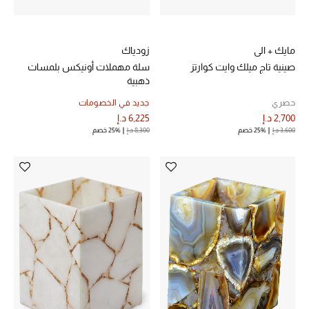
مكتشف العطور
مايك + الي
زودياك
المكياج
صينية تاج ميلك وايت كوارتز
سلة مهملات أونيكس بلمسات
ذهبية
العناية بالبشرة
حصري
جديد في الخصومات
2,700 د.إ
6,225 د.إ
مستحضرات العناية
3,600 د.إ
25% خصم
8,300 د.إ
25% خصم
مستحضرات الاستحمام والعناية بالجسم
العناية بالشعر
الصحة والعافية
هدايا
مجموعة الجمال