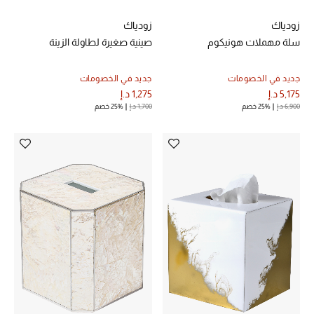
الرجال
زودياك
زودياك
الأطفال
سلة مهملات هونيكوم
صينية صغيرة لطاولة الزينة
المستلزمات المنزلية
جديد في الخصومات
جديد في الخصومات
5,175 د.إ
1,275 د.إ
هدايا حسب السعر
6,900 د.إ
25% خصم
1,700 د.إ
25% خصم
هدايا للجميع
تسوقوا الهدايا
المصممون
المصممون أ-ي
مصممون جدد