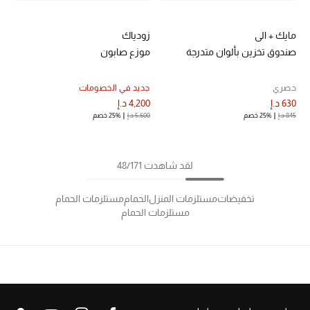
زودياك
مايك + الي
موزع صابون
صندوق تخزين بألوان متدرجة
جديد في الخصومات
حصري
4,200 د.إ
630 د.إ
5,600 د.إ
25% خصم
845 د.إ
25% خصم
لقد شاهدت 48/171
تخفيضات
مستلزمات المنزل
الحمام
مستلزمات الحمام
مستلزمات الحمام