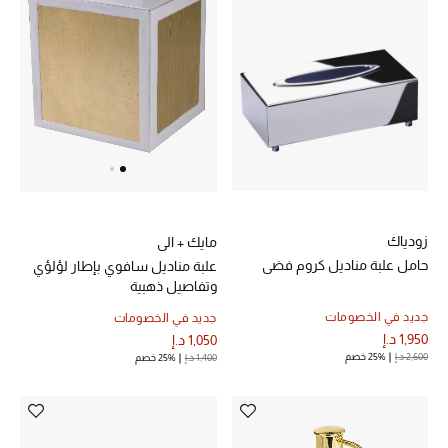
زودياك
مايك + الي
حامل علبة مناديل كروم فضي
علبة مناديل سافوي بإطار لؤلؤي
وتفاصيل ذهبية
جديد في الخصومات
جديد في الخصومات
1,950 د.إ
1,050 د.إ
2,600 د.إ
25% خصم
1,400 د.إ
25% خصم