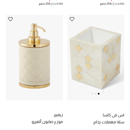
2,800 د.إ
25% خصم
5,900 د.إ
25% خصم
ريفيير
اس في كاسا
موزع صابون ألغيرو
سلة مهملات رخام