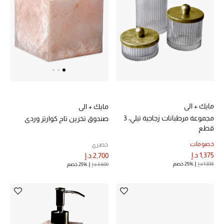
خصم حتى 70%
تسوقوا الآن
ما وصلنا حديثاً
مايك + الي
مايك + الي
ما وصلنا حديثاً
مجموعة مرطبانات زجاجية تيلي، 3
صندوق تخزين تاج كوارتز وردي
قطع
الموسم الجديد
خصومات
حصري
1,375 د.إ
2,700 د.إ
النساء
1,835 د.إ
25% خصم
3,600 د.إ
25% خصم
الحقائب النسائية
أحذية النسائية