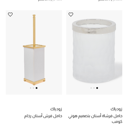
الديكورات والإكسسوارات
الأثاث
الشراشف
الحمام
أجهزة المطبخ والمنزل
الشموع والعطور المنزلية
مستلزمات المنزل
زودياك
زودياك
تسوقوا للمنزل
حامل فرشاة أسنان بتصميم هوني
حامل فرش أسنان رخام
كومب