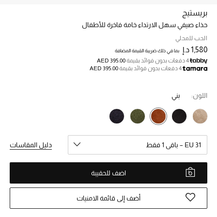
بريستيج
حذاء صيفي سهل الارتداء خامة فاخرة للأطفال
خصم حتى 70%
تسوقوا الآن
الحب للمحلي
1,580 د.إ
بما في ذلك ضريبة القيمة المضافة
4 دفعات بدون فوائد بقيمة
AED 395.00
4 دفعات بدون فوائد بقيمة
AED 395.00
ما وصلنا حديثاً
اللون:
بني
ما وصلنا حديثاً
الموسم الجديد
EU 31 – باقي 1 فقط
دليل المقاسات
النساء
الحقائب النسائية
اضف للحقيبة
أحذية النسائية
أضف إلى قائمة الامنيات