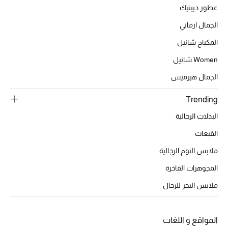
عطور ديبتيك
الجمال ارماني
الحقائب
المكياج شانيل
Women شانيل
الموسم الجديد
الجمال هيرميس
الحقائب النسائية
Trending
دليل ملتزمات الحقائب
البدلات الرجالية
القبعات
حقائب رجالية
ملابس النوم الرجالية
حقائب الأطفال
المجوهرات الفاخرة
ملابس البحر للرجال
أبرز المصممين
المواقع و اللغات