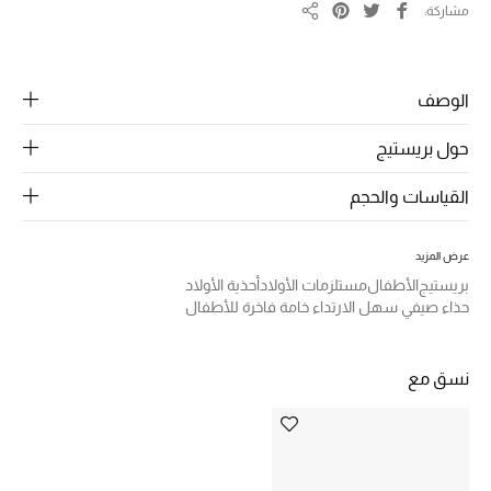
الرجال
مشاركة
مشاركة
الجمال
الوصف
الأطفال
حول بريستيج
مستلزمات المنزل
القياسات والحجم
المجوهرات
عرض المزيد
بريستيج
الأطفال
مستلزمات الأولاد
أحذية الأولاد
جديد لدينا
حذاء صيفي سهل الارتداء خامة فاخرة للأطفال
نسوقوا أحدث ما وصلنا
نسق مع
النساء
عرض جميع المنتجات