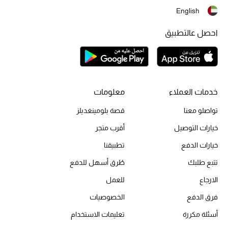
أبرز الحقائب
English
تسوقوا الحقائب
احصل عالتطبيق
الأحذية
الموسم الجديد
خدمات العملاء
معلومات
أحذية النسائية
تواصلو معنا
قصة بلومينغديلز
تشكيلة الأحذية
خيارات التوصيل
أقرب متجر
خيارات الدفع
تطبيقنا
الأحذية الرجالية
تتبع طلبك
طُرق أسهل للدفع
أحذية للأطفال
الارجاع
للعمل
فرق الدفع
الخصوصيات
أبرز المصممين
أسئلة مكررة
تعليمات الاستخدام