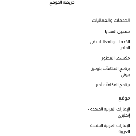
خريطة الموقع
أحذية مختارة
تسوقوا الأحذية
الخدمات والفعاليات
تسجيل الهدايا
الجمال
الخدمات والفعاليات في
المتجر
خصومات
مكتشف العطور
برنامج المكافآت بلوميز
جميع مستحضرات الجمال
بيوتي
الجديد في عالم الجمال
برنامج المكافآت أمبر
الأكثر مبيعاً
موقع
الإمارات العربية المتحدة -
العطور
إنجليزي
الإمارات العربية المتحدة -
مكتشف العطور
العربية