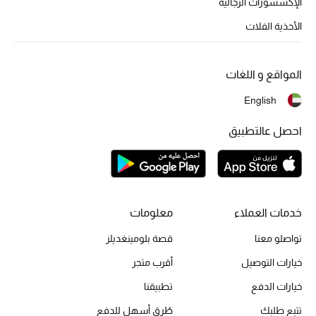
الإكسسورات الرجالية
تشكيلة الأعراس
الأحذية الفلات
حقائب وأحذية متطابقة
المواقع و اللغات
هدايا للنساء
English
ركن الفخامة
احصل عالتطبيق
جميع الملابس النسائية
جميع الأحذية النسائية
خدمات العملاء
معلومات
جميع الحقائب النسائية
تواصلو معنا
قصة بلومينغديلز
جميع الإكسسورات النسائية
خيارات التوصيل
أقرب متجر
خيارات الدفع
تطبيقنا
تتبع طلبك
طُرق أسهل للدفع