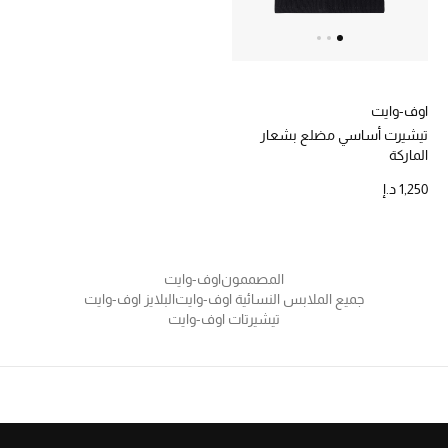
خصم حتى 70%
تسوقوا الآن
اوف-وايت
تيشيرت أساسي مضلع بشعار
الماركة
ما وصلنا حديثاً
1,250 د.إ
ما وصلنا حديثاً
الموسم الجديد
المصممون
اوف-وايت
جميع الملابس النسائية اوف-وايت
البلايز اوف-وايت
النساء
تيشيرتات اوف-وايت
الحقائب النسائية
أحذية النسائية