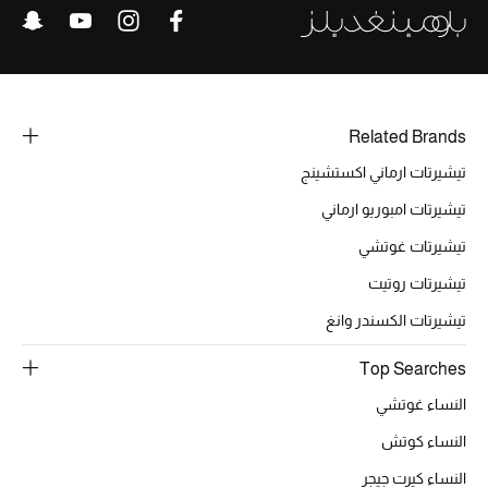
الرجال
الجمال
الأطفال
Related Brands
مستلزمات المنزل
تيشيرتات ارماني اكستشينج
تيشيرتات امبوريو ارماني
المجوهرات
تيشيرتات غوتشي
تيشيرتات روتيت
تيشيرتات الكسندر وانغ
جديد لدينا
نسوقوا أحدث ما وصلنا
Top Searches
النساء غوتشي
النساء
النساء كوتش
النساء كيرت جيجر