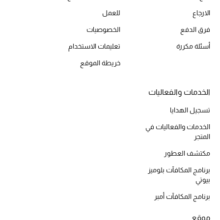
موضة نسائية
الارجاع
للعمل
تسوقوا للنساء
فرق الدفع
الخصوصيات
أسئلة مكررة
تعليمات الاستخدام
الحقائب
خريطة الموقع
الموسم الجديد
الخدمات والفعاليات
الحقائب النسائية
تسجيل الهدايا
الخدمات والفعاليات في
دليل ملتزمات الحقائب
المتجر
حقائب رجالية
مكتشف العطور
برنامج المكافآت بلوميز
حقائب الأطفال
بيوتي
برنامج المكافآت أمبر
أبرز المصممين
موقع