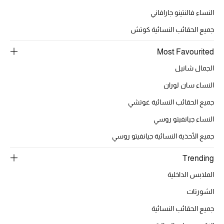
عرض جميع المنتجات
النساء فالنتينو جارافاني
خصومات
جميع الحقائب النسائية كوتش
ما وصلنا حديثاً
Most Favourited
الجمال شانيل
الموسم الجديد
النساء سان لوران
ركن أناقة المنتجعات
جميع الحقائب النسائية غوتشي
النساء جيانفيتو روسي
حصريًا عبر الإنترنت
جميع الأحذية النسائية جيانفيتو روسي
جميع إصدارتنا النسائية
Trending
تشكيلة المناسبات للنساء
الملابس الداخلية
الشورتات
الحب للمحلي
جميع الحقائب النسائية
الملابس الرياضية النسائية