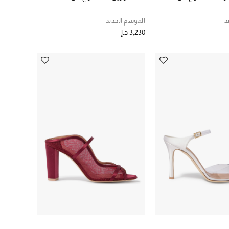
د
الموسم الجديد
3,230 د.إ