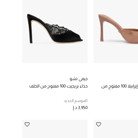
جيمي تشو
حذاء كارفيلا إيزابيلا 100 مفتوح من
حذاء بريجيت 100 مفتوح من الخلف
الموسم الجديد
3,950 د.إ