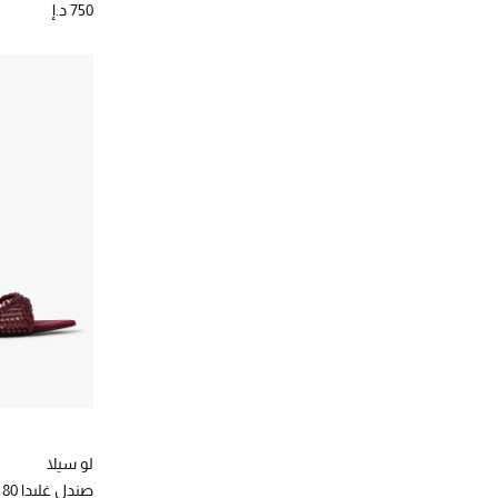
750 د.إ
لو سيلا
صندل غليدا 80