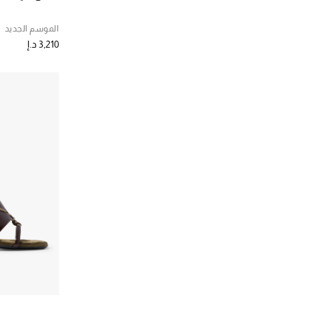
الموسم الجديد
3,210 د.إ