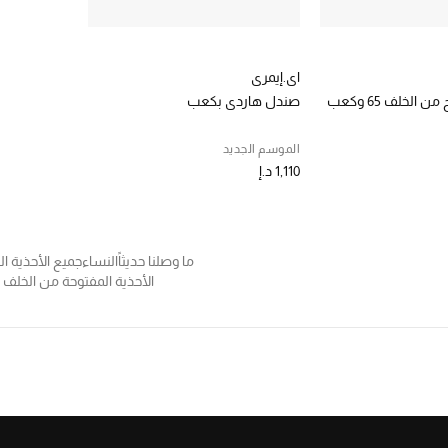
اي.إيمري
حذاء إيلي مفتوح من الخلف 65 وكعب
صندل هاردي بكعب
الموسم الجديد
1,110 د.إ
ما وصلنا حديثاً
النساء
جميع الأحذية ال
الأحذية المفتوحة من الخلف