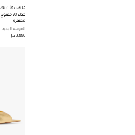
دريس فان نوت
حذاء 90 م
مضفرة
الموسم الجديد
3,880 د.إ