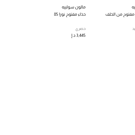
ه
مالون سولييه
حذاء مفتوح نورا 85
د
حصري
3,445 د.إ