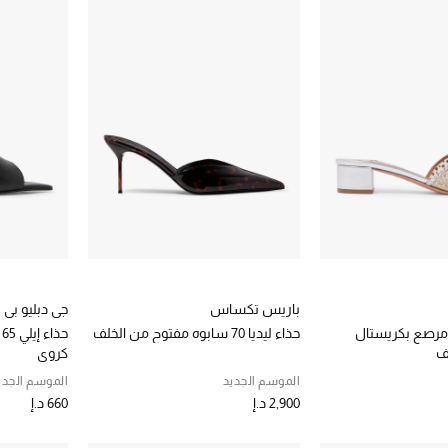
باريس تكساس
جي دبليو بي
ندل لوف 35 مرصع بكريستال
حذاء ليديا 70 سابوه مفتوح من الخلف
ح
ف
كروي
الموسم الجديد
الموسم الجدي
2,900 د.إ
660 د.إ