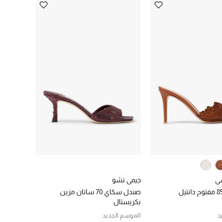
سي
جيمي تشو
صندل سكاي 70 ساتان مزين
بكريستال
د
الموسم الجديد