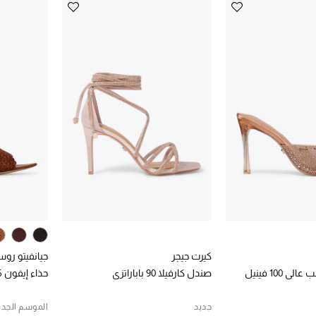
كيرت جيجر
جيانفيتو رو
ي 100 فينيل
صندل كارفيلا 90 باباراتزي
حذاء إيفون 85 مفتوح دانتيل
جديد
الموسم الجدي