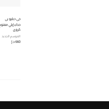
جي دبليو بي
كروي
الموسم الجديد
660 د.إ