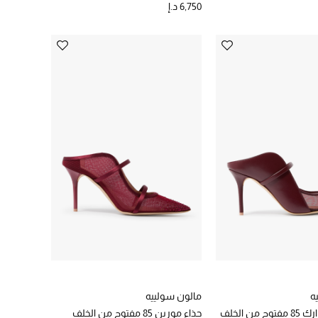
6,750 د.إ
ه
مالون سولييه
من الخلف
حذاء مورين 85 مفتوح من الخلف