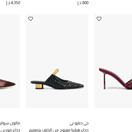
800 د.إ
4,350 د.إ
جي دبليو بي
مالون سوليي
حذاء هيلينا مفتوح من الخلف بتصميم
حذاء مورين ارك 85 مفتوح 