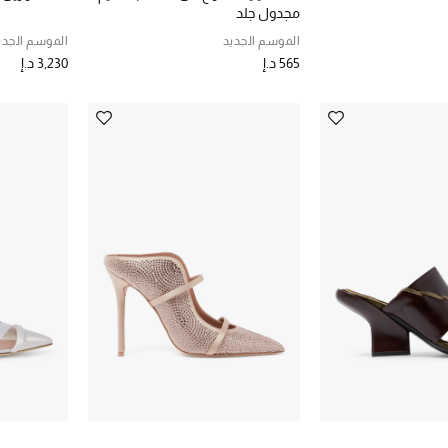
مجدول جلد
الموسم الجديد
الموسم الجدي
565 د.إ
3,230 د.إ