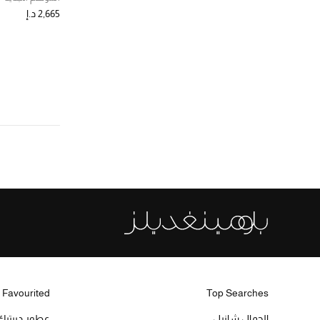
2,665 د.إ
 Favourited
Top Searches
الجمال شانيل
عطور ديبتيك