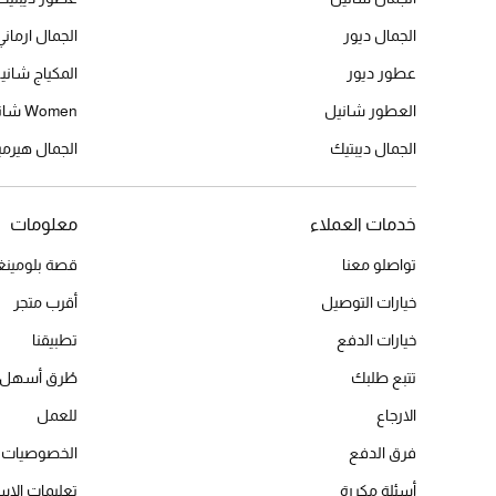
الجمال ديور
الجمال ارماني
عطور ديور
المكياج شاني
العطور شانيل
Women شانيل
الجمال ديبتيك
الجمال هير
خدمات العملاء
معلومات
تواصلو معنا
قصة بلومينغد
خيارات التوصيل
أقرب متجر
خيارات الدفع
تطبيقنا
تتبع طلبك
طُرق أسهل 
الارجاع
للعمل
فرق الدفع
الخصوصيات
أسئلة مكررة
تعليمات الاس