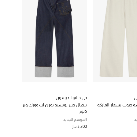
ي
جي دبليو اندرسون
 جيوب بشعار الماركة
ينطال جينز تويستد تورن اب وورك وير
دنيم
د
الموسم الجديد
3,200 د.إ