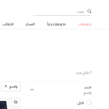
تخفيضات
ما وصلنا حديثاً
النساء
الحقائب
7 نتائج بحث
واسع
الجينز
مسح نتائ
واسع
الكل
المختارة الكل