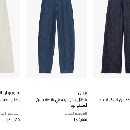
بوس
امبوريو ارمان
بنطال جينز جيه 33 من تشكيلة عيد
بنطال جينز موسمي بقصة ساق
بنطال بخمسة
أسطوانية
الموسم الجديد
الموسم الجدي
1,000 د.إ
1,650 د.إ