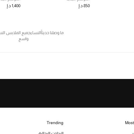
850 د.إ
1,400 د.إ
ما وصلنا حديثاً
النساء
جميع الملابس النس
واسع
Trending
Most
البدلات الرجالية