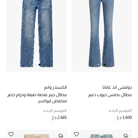
عرض جميع المنتجات
خصومات
ما وصلنا حديثاً
الموسم الجديد
ركن أناقة المنتجعات
حصريًا عبر الإنترنت
دولتشي اند غابانا
الكسندر وانغ
جميع إصدارتنا النسائية
بنطال بخمس جيوب دنيم
بنطال جينز بقصة ضيقة وحزام خصر
منخفض لبوكسر
تشكيلة المناسبات للنساء
الموسم الجديد
الموسم الجديد
3,600 د.إ
2,665 د.إ
الحب للمحلي
الملابس الرياضية النسائية