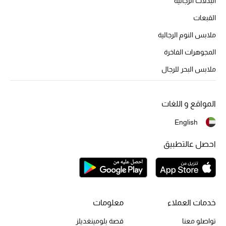
البدلات الرجالية
الهدايا
القبعات
الموسم الجديد
ملابس النوم الرجالية
ما وصلنا حديثاً
المجوهرات الفاخرة
ملابس البحر للرجال
ركن أناقة المنتجعات
حصريًا عبر الإنترنت
المواقع و اللغات
دليل مستلزمات الرجال
English
احصل عالتطبيق
أبرز المصممين
جميع الملابس الرجالية
الأحذية الرجالية
خدمات العملاء
معلومات
جميع الإكسسورات الرجالية
تواصلو معنا
قصة بلومينغديلز