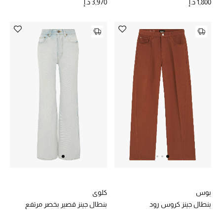
1,800 د.إ
3,970 د.إ
أبرز الحقائب
تسوقوا الحقائب
الأحذية
الموسم الجديد
أحذية النسائية
تشكيلة الأحذية
الأحذية الرجالية
بوس
كلوي
أحذية للأطفال
بنطال جينز كروس رود
بنطال جينز قصير بخصر مرتفع
أبرز المصممين