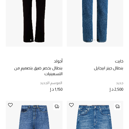
خصم حتى 70%
تسوقوا الآن
ما وصلنا حديثاً
خايت
أجولد
ما وصلنا حديثاً
بنطال جينز ابيجايل
بنطال بخصر ضيق بتصميم من
التسعينيات
الموسم الجديد
جديد
الموسم الجديد
2,500 د.إ
1,150 د.إ
النساء
الحقائب النسائية
أحذية النسائية