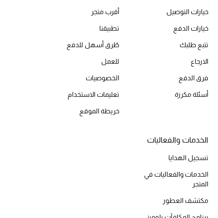
خيارات التوصيل
أقرب متجر
حقائب رجالية
خيارات الدفع
تطبيقنا
العناية الشخصية بالرجال
تتبع طلبك
طُرق أسهل للدفع
الارجاع
للعمل
فرق الدفع
الخصوصيات
صُممت للرجال
تسوقوا للرجال
أسئلة مكررة
تعليمات الاستخدام
خريطة الموقع
الأطفال
الخدمات والفعاليات
تسجيل الهدايا
عرض جميع المنتجات
الخدمات والفعاليات في
خصومات
المتجر
مكتشف العطور
عودة صغاركم للمدارس
برنامج المكافآت بلوميز