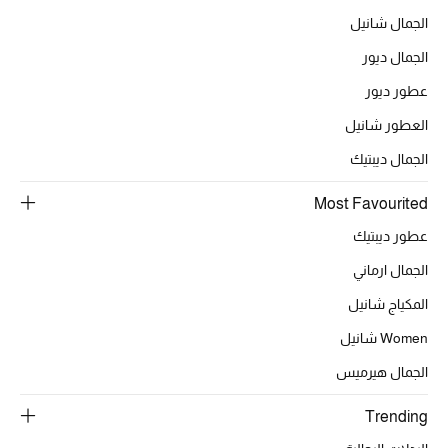
الجمال في بلوميز
الجمال شانيل
الجمال ديور
دليل مستلزمات الجمال
عطور ديور
أبرز الماركات
العطور شانيل
الجمال ديبتيك
عطور الربيع
Most Favourited
تسوقوا الآن
عطور ديبتيك
الجمال ارماني
الرجال
المكياج شانيل
Women شانيل
عرض جميع المنتجات
الجمال هيرميس
خصومات
Trending