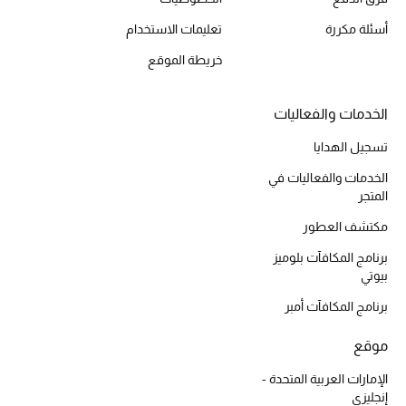
أسئلة مكررة
تعليمات الاستخدام
خريطة الموقع
أحذية مختارة
تسوقوا الأحذية
الخدمات والفعاليات
تسجيل الهدايا
الجمال
الخدمات والفعاليات في
المتجر
خصومات
مكتشف العطور
برنامج المكافآت بلوميز
جميع مستحضرات الجمال
بيوتي
الجديد في عالم الجمال
برنامج المكافآت أمبر
الأكثر مبيعاً
موقع
الإمارات العربية المتحدة -
العطور
إنجليزي