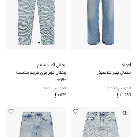
خصم حتى 70%
تسوقوا الآن
ما وصلنا حديثاً
أجولد
ارماني اكستشينج
ما وصلنا حديثاً
بنطال جينز كلاسيكي
بنطال جينز بوي فريند بخمسة
جيوب
الموسم الجديد
الموسم الجديد
الموسم الجديد
1,250 د.إ
629 د.إ
النساء
الحقائب النسائية
أحذية النسائية