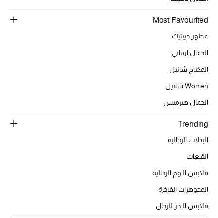
موضة نسائية
تسوقوا للنساء
Most Favourited
عطور ديبتيك
الحقائب
الجمال ارماني
المكياج شانيل
الموسم الجديد
Women شانيل
الجمال هيرميس
الحقائب النسائية
Trending
دليل ملتزمات الحقائب
البدلات الرجالية
حقائب رجالية
القبعات
ملابس النوم الرجالية
حقائب الأطفال
المجوهرات الفاخرة
أبرز المصممين
ملابس البحر للرجال