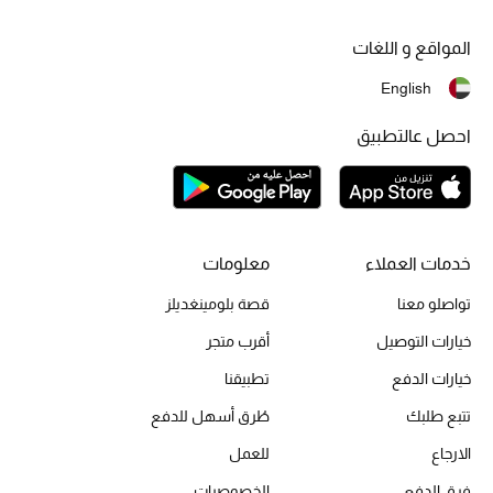
المواقع و اللغات
أبرز الحقائب
تسوقوا الحقائب
English
احصل عالتطبيق
الأحذية
الموسم الجديد
خدمات العملاء
معلومات
أحذية النسائية
تواصلو معنا
قصة بلومينغديلز
تشكيلة الأحذية
خيارات التوصيل
أقرب متجر
خيارات الدفع
تطبيقنا
الأحذية الرجالية
تتبع طلبك
طُرق أسهل للدفع
أحذية للأطفال
الارجاع
للعمل
أبرز المصممين
فرق الدفع
الخصوصيات