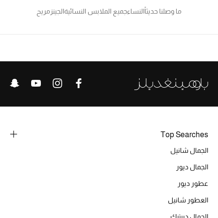
ما وصلنا حديثاً
النساء
جميع الملابس النسائية
الجينز
مريح
تشكيلة الأعراس
حقائب وأحذية متطابقة
هدايا للنساء
ركن الفخامة
جميع الملابس النسائية
جميع الأحذية النسائية
Top Searches
الجمال شانيل
جميع الحقائب النسائية
الجمال ديور
جميع الإكسسورات النسائية
عطور ديور
العطور شانيل
الجمال ديبتيك