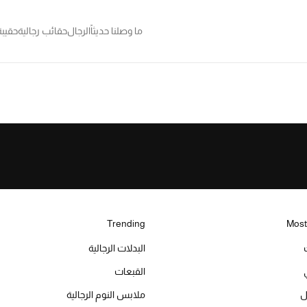
ما وصلنا حديثاً
الرجال
حقائب رجالية
حقيب
Trending
Most
البدلات الرجالية
القبعات
ل
ملابس النوم الرجالية