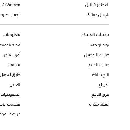
العطور شانيل
Women شانيل
الجمال ديبتيك
الجمال هير
خدمات العملاء
معلومات
تواصلو معنا
قصة بلومينغد
خيارات التوصيل
أقرب متجر
خيارات الدفع
تطبيقنا
تتبع طلبك
طُرق أسهل 
الارجاع
للعمل
فرق الدفع
الخصوصيات
أسئلة مكررة
تعليمات الاس
خريطة الموق