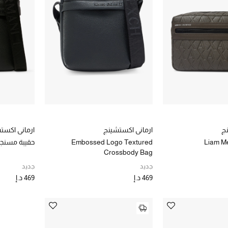
نج
ارماني اكستشينج
ارماني اكست
Liam M
Embossed Logo Textured
حقيبة مسنج
Crossbody Bag
جديد
جديد
469 د.إ
469 د.إ