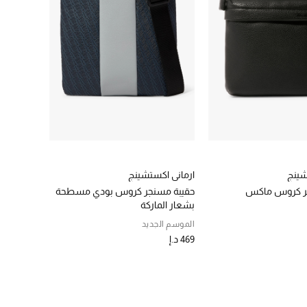
شينج
ارماني اكستشينج
ر كروس ماكس
حقيبة مسنجر كروس بودي مسطحة
بشعار الماركة
الموسم الجديد
469 د.إ