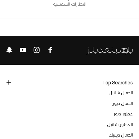
النظارات الشمسية
أبرز الحقائب
تسوقوا الحقائب
الأحذية
الموسم الجديد
أحذية النسائية
Top Searches
تشكيلة الأحذية
الجمال شانيل
الجمال ديور
الأحذية الرجالية
عطور ديور
أحذية للأطفال
العطور شانيل
الجمال ديبتيك
أبرز المصممين