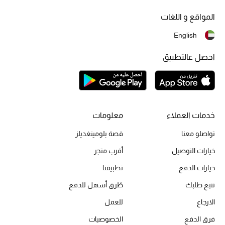
مكتشف العطور
المواقع و اللغات
English
المكياج
احصل عالتطبيق
العناية بالبشرة
مستحضرات العناية
مستحضرات الاستحمام والعناية بالجسم
خدمات العملاء
معلومات
تواصلو معنا
قصة بلومينغديلز
العناية بالشعر
خيارات التوصيل
أقرب متجر
الصحة والعافية
خيارات الدفع
تطبيقنا
هدايا
تتبع طلبك
طُرق أسهل للدفع
الارجاع
للعمل
مجموعة الجمال
فرق الدفع
الخصوصيات