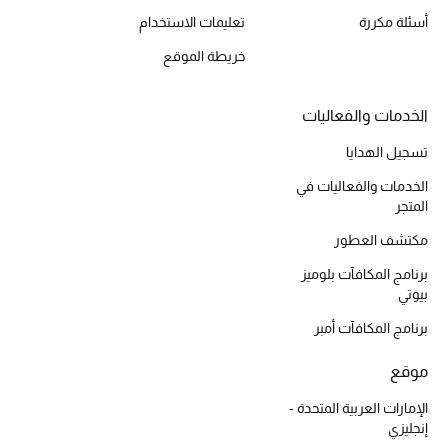
الجمال في بلوميز
أسئلة مكررة
تعليمات الاستخدام
خريطة الموقع
دليل مستلزمات الجمال
أبرز الماركات
الخدمات والفعاليات
تسجيل الهدايا
الخدمات والفعاليات في
عطور الربيع
المتجر
تسوقوا الآن
مكتشف العطور
برنامج المكافآت بلوميز
الرجال
بيوتي
برنامج المكافآت أمبر
عرض جميع المنتجات
موقع
خصومات
الإمارات العربية المتحدة -
إنجليزي