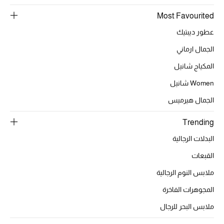
Most Favourited
عطور ديبتيك
أحذية مختارة
الجمال ارماني
تسوقوا الأحذية
المكياج شانيل
Women شانيل
الجمال
الجمال هيرميس
خصومات
Trending
البدلات الرجالية
جميع مستحضرات الجمال
القبعات
الجديد في عالم الجمال
ملابس النوم الرجالية
المجوهرات الفاخرة
الأكثر مبيعاً
ملابس البحر للرجال
العطور