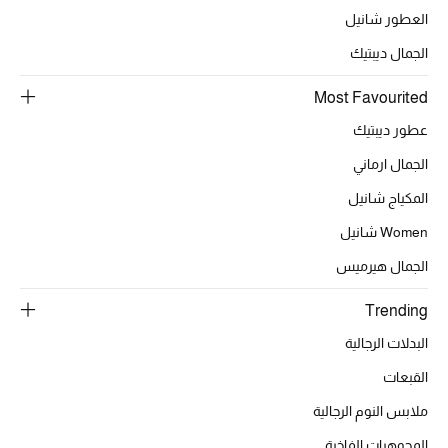
العطور شانيل
أبرز الحقائب
الجمال ديبتيك
تسوقوا الحقائب
Most Favourited
عطور ديبتيك
الأحذية
الجمال ارماني
المكياج شانيل
الموسم الجديد
Women شانيل
أحذية النسائية
الجمال هيرميس
تشكيلة الأحذية
Trending
البدلات الرجالية
الأحذية الرجالية
القبعات
أحذية للأطفال
ملابس النوم الرجالية
أبرز المصممين
المجوهرات الفاخرة