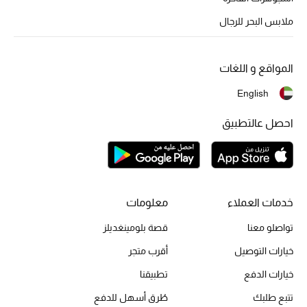
ملابس البحر للرجال
أحذية مختارة
المواقع و اللغات
تسوقوا الأحذية
English
الجمال
احصل عالتطبيق
خصومات
جميع مستحضرات الجمال
خدمات العملاء
معلومات
تواصلو معنا
قصة بلومينغديلز
الجديد في عالم الجمال
خيارات التوصيل
أقرب متجر
الأكثر مبيعاً
خيارات الدفع
تطبيقنا
العطور
تتبع طلبك
طُرق أسهل للدفع