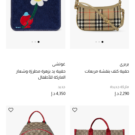
خصم حتى 70%
تسوقوا الآن
ما وصلنا حديثاً
بربري
غوتشي
ما وصلنا حديثاً
حقيبة كتف بنقشة مربعات
حقيبة يد بزهرة مطرزة وشعار
الماركة للأطفال
الموسم الجديد
ماركة جديدة
جديد
2,290 د.إ
4,350 د.إ
النساء
الحقائب النسائية
أحذية النسائية