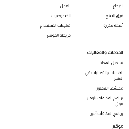
الارجاع
للعمل
مكتشف العطور
فرق الدفع
الخصوصيات
المكياج
أسئلة مكررة
تعليمات الاستخدام
خريطة الموقع
العناية بالبشرة
مستحضرات العناية
الخدمات والفعاليات
تسجيل الهدايا
مستحضرات الاستحمام والعناية بالجسم
الخدمات والفعاليات في
العناية بالشعر
المتجر
مكتشف العطور
الصحة والعافية
برنامج المكافآت بلوميز
بيوتي
هدايا
برنامج المكافآت أمبر
مجموعة الجمال
موقع