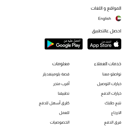
موضة نسائية
المواقع و اللغات
تسوقوا للنساء
English
الحقائب
احصل عالتطبيق
الموسم الجديد
الحقائب النسائية
خدمات العملاء
معلومات
تواصلو معنا
قصة بلومينغديلز
دليل ملتزمات الحقائب
خيارات التوصيل
أقرب متجر
حقائب رجالية
خيارات الدفع
تطبيقنا
حقائب الأطفال
تتبع طلبك
طُرق أسهل للدفع
الارجاع
للعمل
أبرز المصممين
فرق الدفع
الخصوصيات