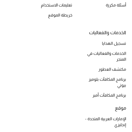
أسئلة مكررة
تعليمات الاستخدام
أبرز الحقائب
خريطة الموقع
تسوقوا الحقائب
الخدمات والفعاليات
الأحذية
تسجيل الهدايا
الخدمات والفعاليات في
المتجر
الموسم الجديد
مكتشف العطور
أحذية النسائية
برنامج المكافآت بلوميز
بيوتي
تشكيلة الأحذية
برنامج المكافآت أمبر
الأحذية الرجالية
موقع
أحذية للأطفال
الإمارات العربية المتحدة -
إنجليزي
أبرز المصممين