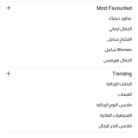
Most Favourited
تشكيلة الأعراس
عطور ديبتيك
حقائب وأحذية متطابقة
الجمال ارماني
المكياج شانيل
هدايا للنساء
Women شانيل
ركن الفخامة
الجمال هيرميس
جميع الملابس النسائية
Trending
البدلات الرجالية
جميع الأحذية النسائية
القبعات
جميع الحقائب النسائية
ملابس النوم الرجالية
جميع الإكسسورات النسائية
المجوهرات الفاخرة
ملابس البحر للرجال