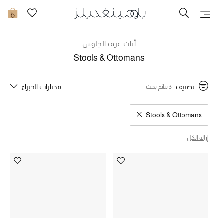
تخفيضات
0
مشاهدة الكل
أثاث غرف الجلوس
Stools & Ottomans
جديد في الخصومات
تصنيف
مختارات الخبراء
3 نتائج بحث
مزيد من التخفيضات
النساء
Stools & Ottomans
مسح نتائج البحث النوع المحدد
الرجال
إزالة الكل
الجمال
الأطفال
مستلزمات المنزل