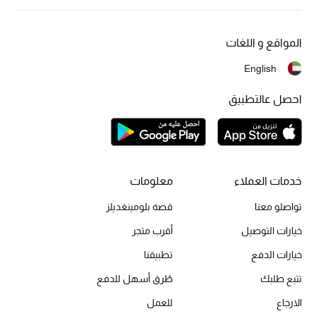
موضة نسائية
تسوقوا للنساء
المواقع و اللغات
English
الحقائب
احصل عالتطبيق
الموسم الجديد
الحقائب النسائية
خدمات العملاء
معلومات
دليل ملتزمات الحقائب
تواصلو معنا
قصة بلومينغديلز
حقائب رجالية
خيارات التوصيل
أقرب متجر
حقائب الأطفال
خيارات الدفع
تطبيقنا
تتبع طلبك
طُرق أسهل للدفع
أبرز المصممين
الارجاع
للعمل