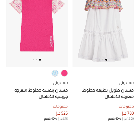
الرجال
الجمال
الأطفال
مستلزمات المنزل
المجوهرات
ميسوني
ميسوني
فستان طويل بطبعة خطوط
فستان بنقشة خطوط متعرجة
جديد لدينا
متعرجة للأطفال
جيرسيه للأطفال
نسوقوا أحدث ما وصلنا
خصومات
خصومات
780 د.إ
525 د.إ
1,300 د.إ
40% خصم
875 د.إ
40% خصم
النساء