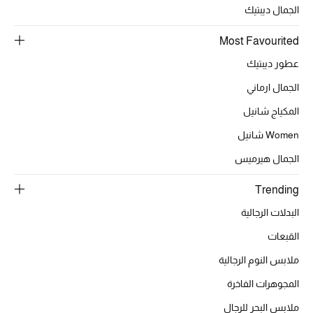
الجمال ديبتيك
تشكيلة الأعراس
Most Favourited
حقائب وأحذية متطابقة
عطور ديبتيك
الجمال ارماني
هدايا للنساء
المكياج شانيل
ركن الفخامة
Women شانيل
جميع الملابس النسائية
الجمال هيرميس
Trending
جميع الأحذية النسائية
البدلات الرجالية
جميع الحقائب النسائية
القبعات
جميع الإكسسورات النسائية
ملابس النوم الرجالية
المجوهرات الفاخرة
ملابس البحر للرجال