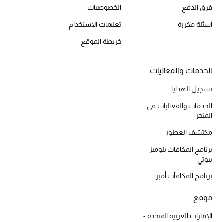
فرق الدفع
الخصوصيات
أبرز الحقائب
أسئلة مكررة
تعليمات الاستخدام
تسوقوا الحقائب
خريطة الموقع
الأحذية
الخدمات والفعاليات
تسجيل الهدايا
الموسم الجديد
الخدمات والفعاليات في
المتجر
أحذية النسائية
مكتشف العطور
تشكيلة الأحذية
برنامج المكافآت بلوميز
بيوتي
الأحذية الرجالية
برنامج المكافآت أمبر
أحذية للأطفال
موقع
الإمارات العربية المتحدة -
أبرز المصممين