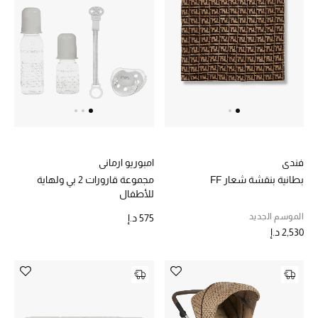
أبرز الحقائب
تسوقوا الحقائب
الأحذية
الموسم الجديد
فندي
امبوريو ارماني
أحذية النسائية
بطانية بنقشة شعار FF
مجموعة قارورات 2 بي ولهاية
للأطفال
تشكيلة الأحذية
الموسم الجديد
575 د.إ
2,530 د.إ
الأحذية الرجالية
أحذية للأطفال
أبرز المصممين