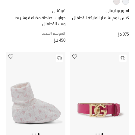
الرجال
امبوريو ارماني
غوتشي
الأطفال
كيس نوم بشعار الماركة للأطفال
جوارب بخياطة مضلعة وشريط
ويب للأطفال
المستلزمات المنزلية
الموسم الجديد
975 د.إ
450 د.إ
هدايا حسب السعر
هدايا للجميع
تسوقوا الهدايا
المصممون
المصممون أ-ي
مصممون جدد