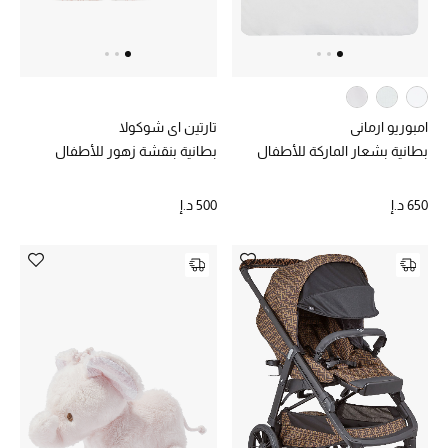
الرجال
الجمال
الأطفال
امبوريو ارماني
تارتين اي شوكولا
بطانية بشعار الماركة للأطفال
بطانية بنقشة زهور للأطفال
مستلزمات المنزل
650 د.إ
500 د.إ
المجوهرات
جديد لدينا
نسوقوا أحدث ما وصلنا
النساء