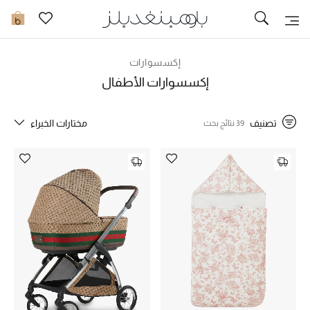
تخفيضات
0
مشاهدة الكل
إكسسوارات
إكسسوارات الأطفال
جديد في الخصومات
تصنيف
مختارات الخبراء
39 نتائج بحث
مزيد من التخفيضات
النساء
الرجال
الجمال
الأطفال
مستلزمات المنزل