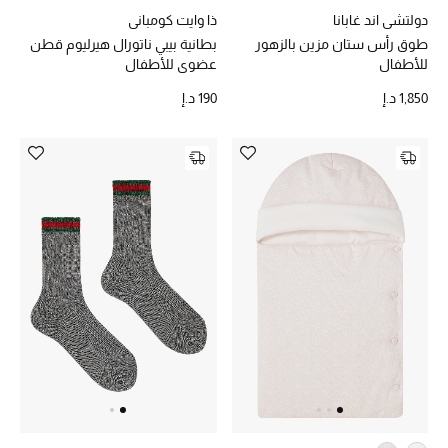
هدايا مُعبرة
دولتشي اند غابانا
ذا وايت كومباني
تسوقوا المجوهرات
طوق رأس ستان مزين بالزهور
بطانية بيبي ناتورال هيرليوم قطن
للأطفال
عضوي للأطفال
1,850 د.إ
190 د.إ
الهدايا
تسوقوا جميع الهدايا
بطاقة الهدايا الإلكترونية
هدايا حسب المرسل إليه
هدايا حسب المناسبة
هدايا حسب الفئة
النساء