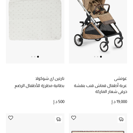
أحذية مختارة
تسوقوا الأحذية
الجمال
خصومات
غوتشي
تارتين اي شوكولا
جميع مستحضرات الجمال
عربة أطفال قماش قنب بنقشة
بطانية مطرزة للأطفال الرضع
حرفي شعار الماركة
الجديد في عالم الجمال
19,000 د.إ
500 د.إ
الأكثر مبيعاً
العطور