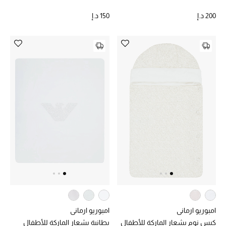
أبرز المصممين
200 د.إ
150 د.إ
العودة إلى المدرسة
تسوقوا التشكيلة
مستلزمات المنزل
عرض جميع المنتجات
الهدايا
ما وصلنا حديثا
أبرز المصممين
امبوريو ارماني
امبوريو ارماني
كيس نوم بشعار الماركة للأطفال
بطانية بشعار الماركة للأطفال
غرفة الطعام