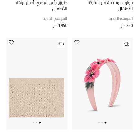
جوارب بوت بشعار الماركة
طوق رأس مرصع بأحجار براقة
المجوهرات
للأطفال
للأطفال
الموسم الجديد
الموسم الجديد
عرض كل التنزيلات
250 د.إ
1,950 د.إ
أبرز المصممين
مجوهرات فاخرة للنساء
مجوهرات عصرية للنساء
إكسسوارات للرجال
مجوهرات فاخرة للأطفال
ساعات