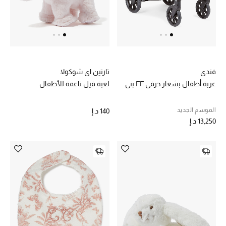
عرض جميع المنتجات
خصومات
ما وصلنا حديثاً
فندي
تارتين اي شوكولا
الموسم الجديد
عربة أطفال بشعار حرفي FF بني
لعبة فيل ناعمة للأطفال
ركن أناقة المنتجعات
الموسم الجديد
140 د.إ
13,250 د.إ
حصريًا عبر الإنترنت
جميع إصدارتنا النسائية
تشكيلة المناسبات للنساء
الحب للمحلي
الملابس الرياضية النسائية