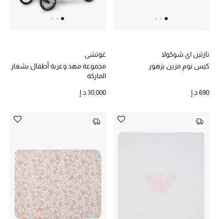
خصم حتى 70%
تسوقوا الآن
تارتين اي شوكولا
غوتشي
كيس نوم مزين بزهور
مجموعة مهد وعربة أطفال بشعار
الماركة
ما وصلنا حديثاً
690 د.إ
30,000 د.إ
ما وصلنا حديثاً
الموسم الجديد
النساء
الحقائب النسائية
أحذية النسائية