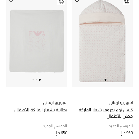
الهدايا
الموسم الجديد
ما وصلنا حديثاً
ركن أناقة المنتجعات
حصريًا عبر الإنترنت
دليل مستلزمات الرجال
أبرز المصممين
امبوريو ارماني
امبوريو ارماني
جميع الملابس الرجالية
كيس نوم بحروف شعار الماركة
بطانية بشعار الماركة للأطفال
قطن للأطفال
الأحذية الرجالية
الموسم الجديد
الموسم الجديد
950 د.إ
650 د.إ
جميع الإكسسورات الرجالية