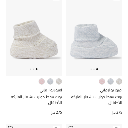
الجمال في بلوميز
دليل مستلزمات الجمال
أبرز الماركات
عطور الربيع
تسوقوا الآن
الرجال
امبوريو ارماني
امبوريو ارماني
بوت بنمط جوارب بشعار الماركة
بوت بنمط جوارب بشعار الماركة
عرض جميع المنتجات
للأطفال
للأطفال
275 د.إ
275 د.إ
خصومات