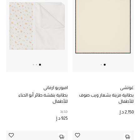
مكتشف العطور
المكياج
العناية بالبشرة
مستحضرات العناية
مستحضرات الاستحمام والعناية بالجسم
العناية بالشعر
غوتشي
امبوريو ارماني
بطانية مزينة بشعار ويب صوف
بطانية بنقشة طائر أبو الحناء
الصحة والعافية
للأطفال
للأطفال
جديد
2,150 د.إ
هدايا
925 د.إ
مجموعة الجمال