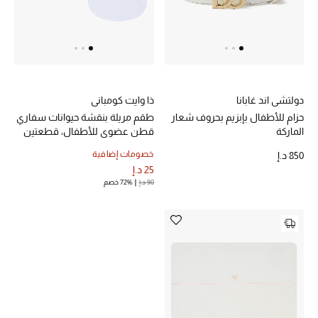
دولتشي اند غابانا
ذا وايت كومباني
حزام للأطفال بإبزيم بحروف شعار
طقم مريلة بنقشة حيوانات سفاري
الماركة
قطن عضوي للأطفال، قطعتين
خصومات إضافية
850 د.إ
25 د.إ
90 د.إ
72% خصم