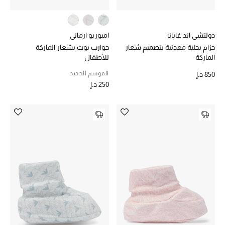
حصريات
دولتشي اند غابانا
امبوريو ارماني
الأزياء
حزام بحلية معدنية بتصميم شعار
جوارب بوت بشعار الماركة
الماركة
للأطفال
الجمال
الموسم الجديد
850 د.إ
250 د.إ
مستلزمات المنزل
توتيمي
تعكس توتيمي فن الأناقة السهلة بقطع أساسية راقية
مصممة لتدوم وتتجاوز صيحات الموسم
تسوقوا توتيمي