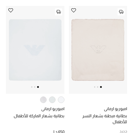
حقائب رجالية
العناية الشخصية بالرجال
صُممت للرجال
تسوقوا للرجال
الأطفال
عرض جميع المنتجات
امبوريو ارماني
امبوريو ارماني
خصومات
بطانية مبطنة بشعار النسر
بطانية بشعار الماركة للأطفال
للأطفال
عودة صغاركم للمدارس
جديد
650 د.إ