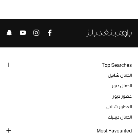
الحقائب
الموسم الجديد
الحقائب النسائية
Top Searches
دليل ملتزمات الحقائب
الجمال شانيل
حقائب رجالية
الجمال ديور
عطور ديور
حقائب الأطفال
العطور شانيل
أبرز المصممين
الجمال ديبتيك
Most Favourited