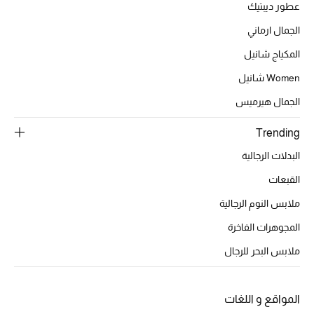
أبرز الحقائب
عطور ديبتيك
تسوقوا الحقائب
الجمال ارماني
المكياج شانيل
الأحذية
Women شانيل
الجمال هيرميس
الموسم الجديد
Trending
أحذية النسائية
البدلات الرجالية
تشكيلة الأحذية
القبعات
ملابس النوم الرجالية
الأحذية الرجالية
المجوهرات الفاخرة
أحذية للأطفال
ملابس البحر للرجال
أبرز المصممين
المواقع و اللغات