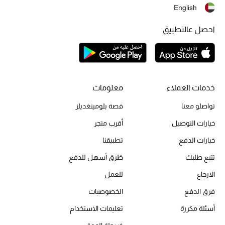
English
أحذية مختارة
تسوقوا الأحذية
احصل عالتطبيق
الجمال
خدمات العملاء
معلومات
خصومات
تواصلو معنا
قصة بلومينغديلز
جميع مستحضرات الجمال
خيارات التوصيل
أقرب متجر
الجديد في عالم الجمال
خيارات الدفع
تطبيقنا
تتبع طلبك
طُرق أسهل للدفع
الأكثر مبيعاً
الارجاع
للعمل
العطور
فرق الدفع
الخصوصيات
أسئلة مكررة
تعليمات الاستخدام
مكتشف العطور