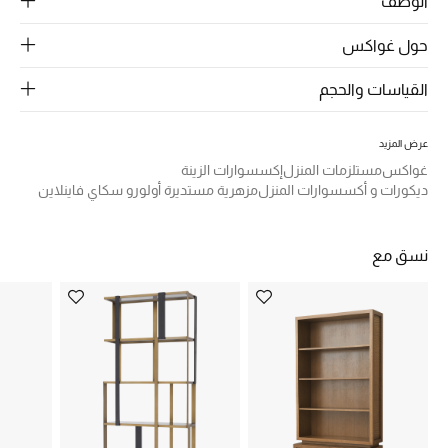
الوصف
الرجال
حول غواكس
الجمال
القياسات والحجم
الأطفال
مستلزمات المنزل
عرض المزيد
غواكس
مستلزمات المنزل
إكسسوارات الزينة
ديكورات و أكسسوارات المنزل
مزهرية مستديرة أولورو سكاي فاينلاين
المجوهرات
نسق مع
جديد لدينا
نسوقوا أحدث ما وصلنا
النساء
عرض جميع المنتجات