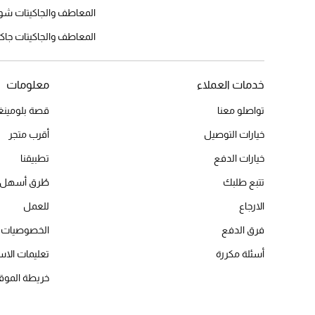
المعاطف والجاكيتات شو
المعاطف والجاكيتات جا
خدمات العملاء
معلومات
تواصلو معنا
قصة بلومينغد
خيارات التوصيل
أقرب متجر
خيارات الدفع
تطبيقنا
تتبع طلبك
طُرق أسهل 
الارجاع
للعمل
فرق الدفع
الخصوصيات
أسئلة مكررة
تعليمات الاس
خريطة الموق