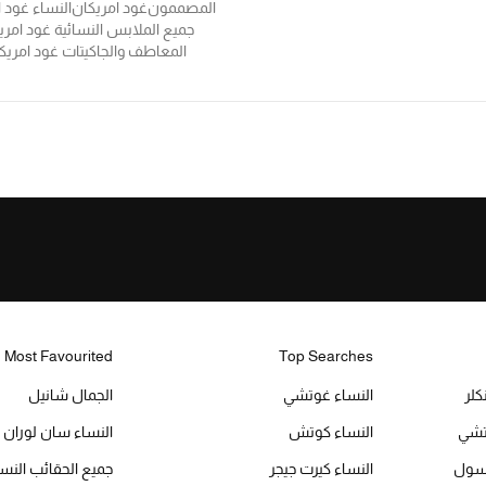
المصممون
غود امريكان
النساء غود 
جميع الملابس النسائية غود امري
المعاطف والجاكيتات غود امريك
Most Favourited
Top Searches
كلر
النساء غوتشي
الجمال شانيل
تشي
النساء كوتش
النساء سان لوران
بسول
النساء كيرت جيجر
جميع الحقائب النس