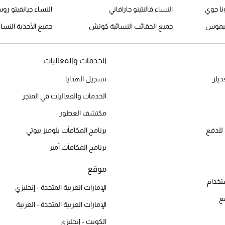
نا جوي
النساء فالنتينو جارافاني
النساء جيانفيتو رو
كيموس
جميع الحقائب النسائية كوتش
جميع الأحذية النسا
الخدمات والفعاليات
يلز
تسجيل الهدايا
الخدمات والفعاليات في المتجر
مكتشف العطور
للدفع
برنامج المكافآت بلوميز بيوتي
برنامج المكافآت أمبر
موقع
تخدام
الإمارات العربية المتحدة - إنجليزي
ع
الإمارات العربية المتحدة - العربية
الكويت - إنجليزي