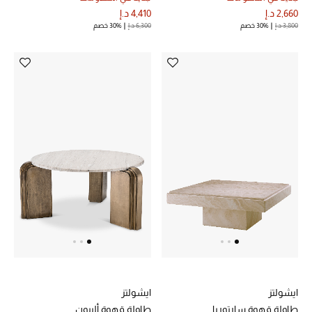
2,660 د.إ
4,410 د.إ
3,800 د.إ
30% خصم
6,300 د.إ
30% خصم
أحذية مختارة
تسوقوا الأحذية
الجمال
خصومات
جميع مستحضرات الجمال
الجديد في عالم الجمال
الأكثر مبيعاً
ايشولتز
ايشولتز
العطور
طاولة قهوة سارتوريا
طاولة قهوة ألبيون