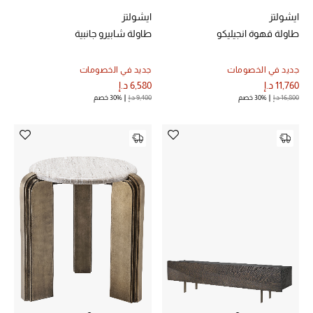
الجمال في بلوميز
ايشولتز
ايشولتز
طاولة قهوة انجيليكو
طاولة شابيرو جانبية
دليل مستلزمات الجمال
جديد في الخصومات
جديد في الخصومات
أبرز الماركات
11,760 د.إ
6,580 د.إ
16,800 د.إ
30% خصم
9,400 د.إ
30% خصم
عطور الربيع
تسوقوا الآن
الرجال
عرض جميع المنتجات
خصومات