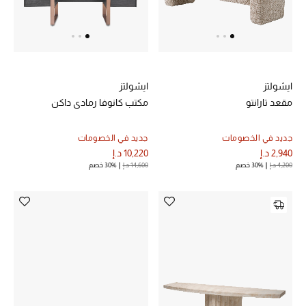
حقائب رجالية
العناية الشخصية بالرجال
ايشولتز
ايشولتز
مقعد تارانتو
مكتب كانوفا رمادي داكن
صُممت للرجال
تسوقوا للرجال
جديد في الخصومات
جديد في الخصومات
2,940 د.إ
10,220 د.إ
4,200 د.إ
30% خصم
14,600 د.إ
30% خصم
الأطفال
عرض جميع المنتجات
خصومات
عودة صغاركم للمدارس