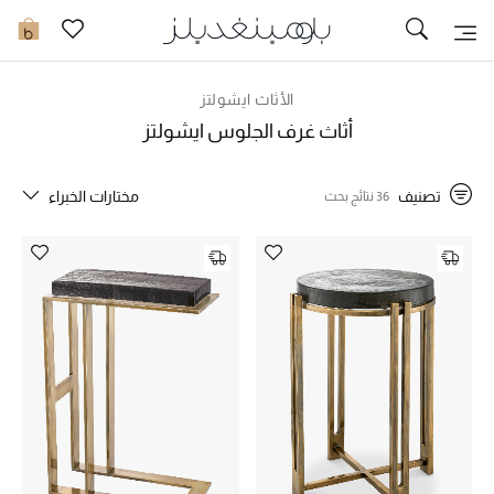
تخفيضات
0
مشاهدة الكل
الأثاث ايشولتز
أثاث غرف الجلوس ايشولتز
جديد في الخصومات
تصنيف
مختارات الخبراء
36 نتائج بحث
مزيد من التخفيضات
النساء
الرجال
الجمال
الأطفال
مستلزمات المنزل