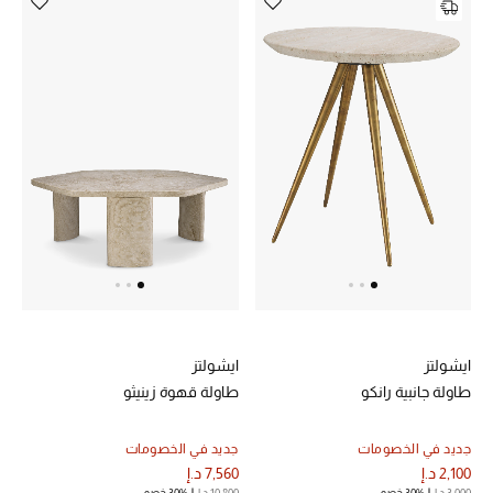
المجوهرات
عرض كل التنزيلات
أبرز المصممين
مجوهرات فاخرة للنساء
مجوهرات عصرية للنساء
إكسسوارات للرجال
مجوهرات فاخرة للأطفال
ايشولتز
ايشولتز
طاولة جانبية رانكو
طاولة قهوة زينيثو
ساعات
جديد في الخصومات
جديد في الخصومات
2,100 د.إ
7,560 د.إ
3,000 د.إ
30% خصم
10,800 د.إ
30% خصم