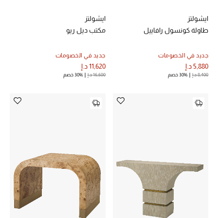
ايشولتز
ايشولتز
طاولة كونسول رافاييل
مكتب ديل ريو
جديد في الخصومات
جديد في الخصومات
5,880 د.إ
11,620 د.إ
8,400 د.إ
30% خصم
16,600 د.إ
30% خصم