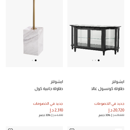
الديكورات والإكسسوارات
الأثاث
الشراشف
الحمام
أجهزة المطبخ والمنزل
ايشولتز
ايشولتز
الشموع والعطور المنزلية
طاولة كونسول غالا
طاولة جانبية كول
جديد في الخصومات
جديد في الخصومات
مستلزمات المنزل
20,720 د.إ
2,310 د.إ
تسوقوا للمنزل
29,600 د.إ
30% خصم
3,300 د.إ
30% خصم