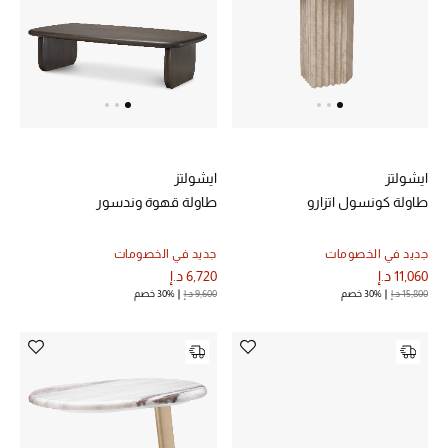
الهدايا
الموسم الجديد
ما وصل حديثاً
ركن أناقة المنتجعات
ايشولتز
ايشولتز
طاولة كونسول اتزارو
طاولة قهوة وندسور
هدايا للأطفال
جديد في الخصومات
جديد في الخصومات
تشكيلة مستلزمات الأطفال
11,060 د.إ
6,720 د.إ
15,800 د.إ
30% خصم
9,600 د.إ
30% خصم
مستلزمات الأطفال الرضع
مستلزمات البنات (2 - 14 سنة)
مستلزمات الأولاد (2 - 14 سنة)