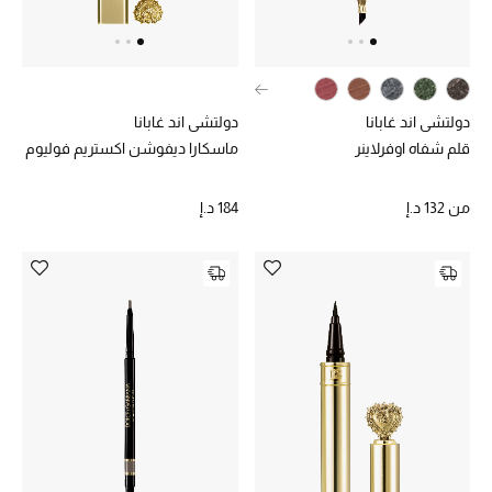
خصم حتى 70%
تسوقوا الآن
دولتشي اند غابانا
دولتشي اند غابانا
قلم شفاه اوفرلاينر
ماسكارا ديفوشن اكستريم فوليوم
ما وصلنا حديثاً
من
132 د.إ
184 د.إ
ما وصلنا حديثاً
الموسم الجديد
النساء
الحقائب النسائية
أحذية النسائية