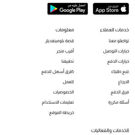
أبرز الحقائب
تسوقوا الحقائب
خدمات العملاء
معلومات
تواصلو معنا
قصة بلومينغديلز
الأحذية
خيارات التوصيل
أقرب متجر
الموسم الجديد
خيارات الدفع
تطبيقنا
تتبع طلبك
طُرق أسهل للدفع
أحذية النسائية
الارجاع
للعمل
تشكيلة الأحذية
فرق الدفع
الخصوصيات
أسئلة مكررة
تعليمات الاستخدام
الأحذية الرجالية
خريطة الموقع
أحذية للأطفال
الخدمات والفعاليات
أبرز المصممين