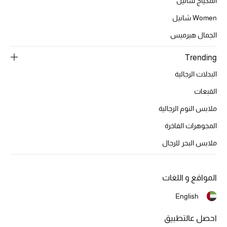
المكياج شانيل
موضة نسائية
تسوقوا للنساء
Women شانيل
الجمال هيرميس
الحقائب
Trending
البدلات الرجالية
الموسم الجديد
القبعات
الحقائب النسائية
ملابس النوم الرجالية
المجوهرات الفاخرة
دليل ملتزمات الحقائب
ملابس البحر للرجال
حقائب رجالية
المواقع و اللغات
حقائب الأطفال
English
أبرز المصممين
احصل عالتطبيق