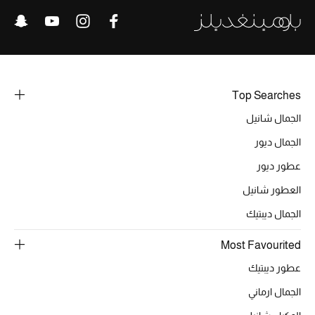
تشكيلة الأعراس
حقائب وأحذية متطابقة
هدايا للنساء
Top Searches
الجمال شانيل
ركن الفخامة
الجمال ديور
جميع الملابس النسائية
عطور ديور
العطور شانيل
جميع الأحذية النسائية
الجمال ديبتيك
جميع الحقائب النسائية
Most Favourited
جميع الإكسسورات النسائية
عطور ديبتيك
الجمال ارماني