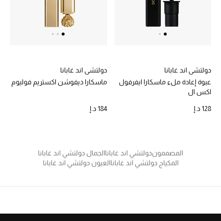
عرض جميع المنتجات
خصومات
ما وصلنا حديثاً
دولتشي اند غابانا
دولتشي اند غابانا
الموسم الجديد
عبوة إعادة ملء ماسكارا ايفرفول
ماسكارا ديفوشن اكستريم فوليوم
اكس ال
ركن أناقة المنتجعات
128 د.إ
184 د.إ
حصريًا عبر الإنترنت
جميع إصدارتنا النسائية
المصممون
دولتشي اند غابانا
الجمال دولتشي اند غابانا
المكياج دولتشي اند غابانا
العيون دولتشي اند غابانا
تشكيلة المناسبات للنساء
الحب للمحلي
الملابس الرياضية النسائية