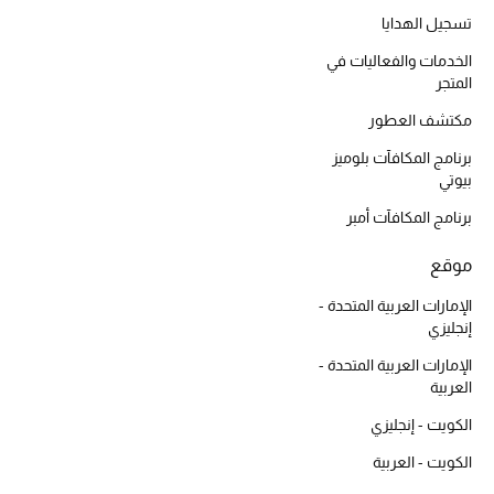
تسجيل الهدايا
الخدمات والفعاليات في
المتجر
أحذية مختارة
تسوقوا الأحذية
مكتشف العطور
برنامج المكافآت بلوميز
بيوتي
الجمال
برنامج المكافآت أمبر
خصومات
موقع
الإمارات العربية المتحدة -
جميع مستحضرات الجمال
إنجليزي
الإمارات العربية المتحدة -
الجديد في عالم الجمال
العربية
الأكثر مبيعاً
الكويت - إنجليزي
الكويت - العربية
العطور